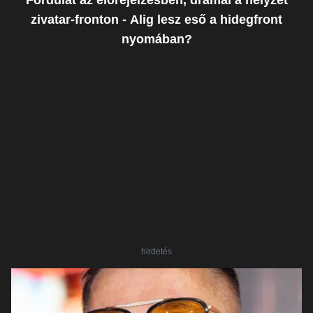
Fordulat az előrejelzésben, drámai a helyzet
zivatar-fronton - Alig lesz eső a hidegfront
nyomában?
hirdetés