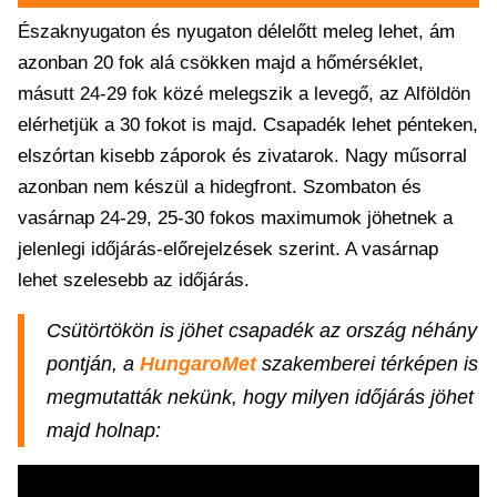
Északnyugaton és nyugaton délelőtt meleg lehet, ám
azonban 20 fok alá csökken majd a hőmérséklet,
másutt 24-29 fok közé melegszik a levegő, az Alföldön
elérhetjük a 30 fokot is majd. Csapadék lehet pénteken,
elszórtan kisebb záporok és zivatarok. Nagy műsorral
azonban nem készül a hidegfront. Szombaton és
vasárnap 24-29, 25-30 fokos maximumok jöhetnek a
jelenlegi időjárás-előrejelzések szerint. A vasárnap
lehet szelesebb az időjárás.
Csütörtökön is jöhet csapadék az ország néhány
pontján, a
HungaroMet
szakemberei térképen is
megmutatták nekünk, hogy milyen időjárás jöhet
majd holnap: