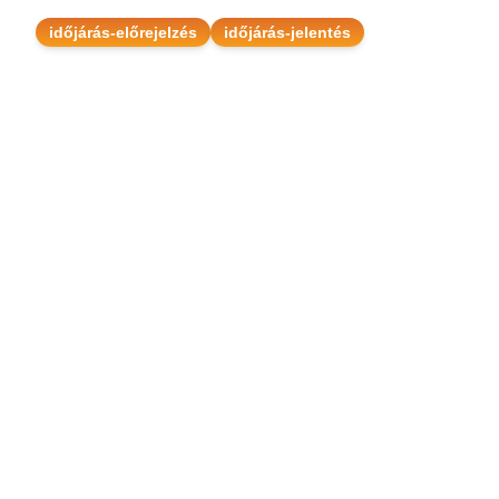
időjárás-előrejelzés
időjárás-jelentés