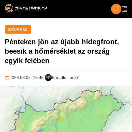
ZENE, FILM & KULT
SPORT
GASZTRO & UTAZÁS
SZÍNES
ÉLET
TECH & TU
IDŐJÁRÁS
Pénteken jön az újabb hidegfront,
beesik a hőmérséklet az ország
egyik felében
2026.06.03. 15:45
|
Baradlo László