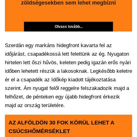
zöldségesekben sem lehet megbízni
Olvass tovább...
Szerdán egy markáns hidegfront kavarta fel az
időjárást, csapadékossá lett felettünk az ég. Nyugaton
hirtelen lett őszi hűvös, keleten pedig igazán erős nyári
időben lehetett részük a lakosoknak. Legkésőbb keletre
ér el a csapadék az Időkép kiadott tájékoztatása
szerint. Ám nyugat felől reggelre felszakadozik majd a
felhőzet, de pénteken egy újabb hidegfront érkezik
majd az ország területére.
AZ ALFÖLDÖN 30 FOK KÖRÜL LEHET A
CSÚCSHŐMÉRSÉKLET