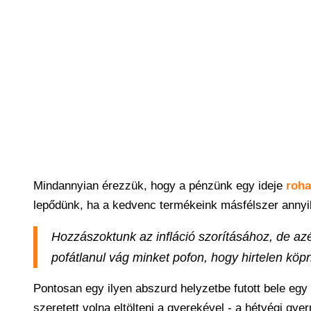
Mindannyian érezzük, hogy a pénzünk egy ideje
roh
lepődünk, ha a kedvenc termékeink másfélszer annyib
Hozzászoktunk az infláció szorításához, de azé
pofátlanul vág minket pofon, hogy hirtelen köp
Pontosan egy ilyen abszurd helyzetbe futott bele egy
szeretett volna eltölteni a gyerekével - a hétvégi gy