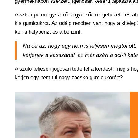
gyermeknapon szerzett, igencsak keserű tapasztalata
A sztori pofonegyszerű: a gyerkőc megéhezett, és ah
kis gumicukrot. Az odáig rendben van, hogy a kitelepül
kell a helypénzt és a benzint.
Na de az, hogy egy nem is teljesen megtöltött,
kérjenek a kasszánál, az már azért a sci-fi kate
A szülő teljesen jogosan tette fel a kérdést: mégis h
kérjen egy nem túl nagy zacskó gumicukorért?