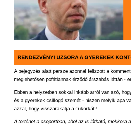
RENDEZVÉNYI UZSORA A GYEREKEK KON
A bejegyzés alatt persze azonnal felizzott a komme
meglehetősen pofátlannak érződő árszabás láttán - en
Ebben a helyzetben sokkal inkább arról van szó, hog
és a gyerekek csillogó szemét - hiszen melyik apa va
azzal, hogy visszarakatja a cukorkát?
A történet a csoportban, ahol az is látható, mekkora 