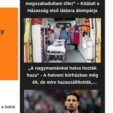
megszabadultam tőle!” – Kitálalt a
Házasság első látásra álompárja
gy
„A nagymamánkat halva hozták
haza” - A hatvani kórházban még
élt, de mire hazaszállították,
meghalt az idős nő
a battai