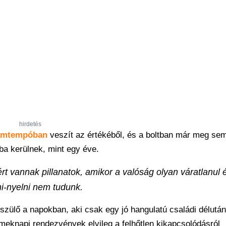
hirdetés
amtempóban
veszít az értékéből, és a boltban már meg se
a kerülnek, mint egy éve.
rt vannak pillanatok, amikor a valóság olyan váratlanul 
ni-nyelni nem tudunk.
 szülő a napokban, aki csak egy jó hangulatú családi délután
ermeknapi rendezvények elvileg a felhőtlen kikapcsolódásról