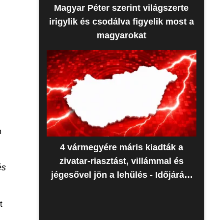
Magyar Péter szerint világszerte
irigylik és csodálva figyelik most a
magyarokat
m
4 vármegyére máris kiadták a
zivatar-riasztást, villámmal és
és
jégesővel jön a lehűlés - Időjárás-
előrejelzés
t