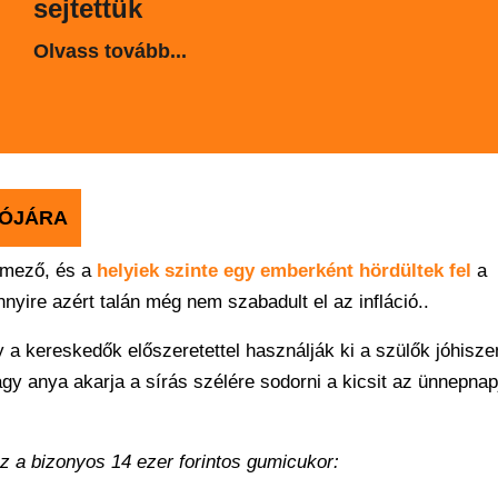
sejtettük
Olvass tovább...
TÓJÁRA
ntmező, és a
helyiek szinte egy emberként hördültek fel
a
nyire azért talán még nem szabadult el az infláció..
y a kereskedők előszeretettel használják ki a szülők jóhisz
gy anya akarja a sírás szélére sodorni a kicsit az ünnepnap
az a bizonyos 14 ezer forintos gumicukor: