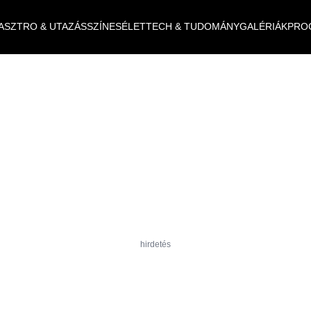
ASZTRO & UTAZÁS
SZÍNES
ÉLET
TECH & TUDOMÁNY
GALÉRIÁK
PRO
hirdetés