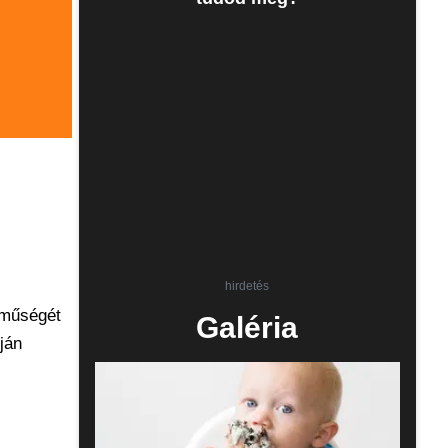
hirdetés
eműségét
Galéria
ján