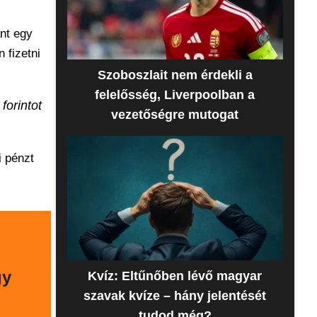
nt egy
 fizetni
Szoboszlait nem érdekli a
felelősség, Liverpoolban a
forintot
vezetőségre mutogat
i pénzt
gy
Kvíz: Eltűnőben lévő magyar
szavak kvíze – hány jelentését
tudod még?