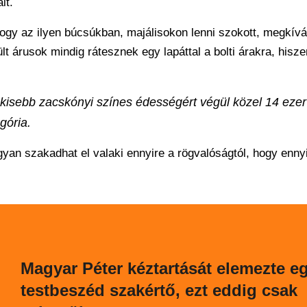
it.
ogy az ilyen búcsúkban, majálisokon lenni szokott, megkívá
t árusok mindig rátesznek egy lapáttal a bolti árakra, hiszen
 kisebb zacskónyi színes édességért végül közel 14 ezer 
gória.
ogyan szakadhat el valaki ennyire a rögvalóságtól, hogy enny
Magyar Péter kéztartását elemezte e
testbeszéd szakértő, ezt eddig csak