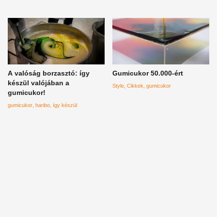
A valóság borzasztó: így
Gumicukor 50.000-ért
készül valójában a
Style
Cikkek
gumicukor
gumicukor!
gumicukor
haribo
így készül