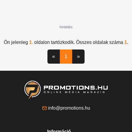
hirdetés
Ön jelenleg
1.
oldalon tartózkodik. Összes oldalak száma
1
.
«
1
»
info@promotions.hu
Információ