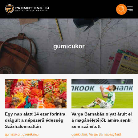
ZENE, FILM & KULT
SPORT
GASZTRO & UTAZÁS
SZÍNES
ÉLET
TECH & TU
gumicukor
Egy nap alatt 14 ezer forintra
Varga Barnabás olyat árult el
drágult a népszerű édesség
a magánéletéről, amire senki
Százhalombattán
sem számított
gumicukor
gyereknap
gumicukor
Varga Barnabás
fradi