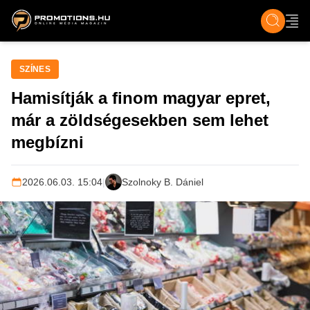
ZENE, FILM & KULT
SPORT
GASZTRO & UTAZÁS
SZÍNES
ÉLET
TECH & TU
SZÍNES
Hamisítják a finom magyar epret,
már a zöldségesekben sem lehet
megbízni
2026.06.03. 15:04
|
Szolnoky B. Dániel