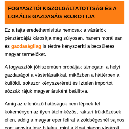
FOGYASZTÓI KISZOLGÁLTATOTTSÁG ÉS A
LOKÁLIS GAZDASÁG BOJKOTTJA
Ez a fajta eredethamisítás nemcsak a vásárlók
pénztárcáját károsítja meg súlyosan, hanem morálisan
és
gazdaságilag
is térdre kényszeríti a becsületes
magyar termelőket.
A fogyasztók jóhiszeműen próbálják támogatni a helyi
gazdaságot a vásárlásaikkal, miközben a háttérben a
külföldi, sokszor kényszerérett és íztelen importot
sózzák rájuk magyar áruként beállítva.
Amíg az ellenőrző hatóságok nem lépnek fel
kőkeményen az ilyen átcímkézős, raktári trükközések
ellen, addig a magyar eper felirat a zöldségesnél sajnos
pont annyira lesz hiteles, mint a kínai piacon vásárolt,