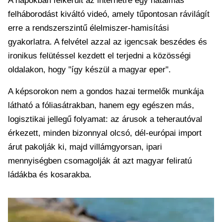
A napokban felkerült az internetre egy hatalmas
felháborodást kiváltó videó, amely tűpontosan rávilágít
erre a rendszerszintű élelmiszer-hamisítási
gyakorlatra. A felvétel azzal az igencsak beszédes és
ironikus felütéssel kezdett el terjedni a közösségi
oldalakon, hogy "így készül a magyar eper".
A képsorokon nem a gondos hazai termelők munkája
látható a fóliasátrakban, hanem egy egészen más,
logisztikai jellegű folyamat: az árusok a teherautóval
érkezett, minden bizonnyal olcsó, dél-európai import
árut pakolják ki, majd villámgyorsan, ipari
mennyiségben csomagolják át azt magyar feliratú
ládákba és kosarakba.