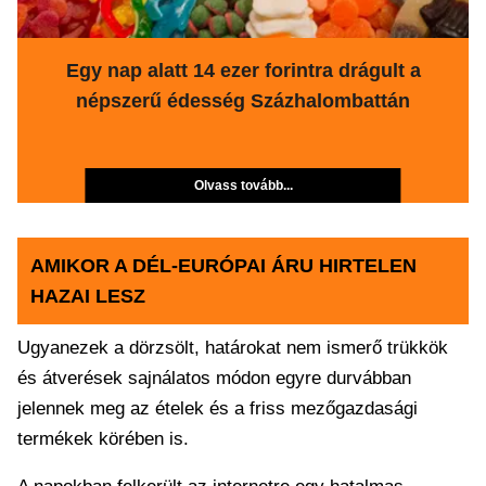
Egy nap alatt 14 ezer forintra drágult a
népszerű édesség Százhalombattán
Olvass tovább...
AMIKOR A DÉL-EURÓPAI ÁRU HIRTELEN
HAZAI LESZ
Ugyanezek a dörzsölt, határokat nem ismerő trükkök
és átverések sajnálatos módon egyre durvábban
jelennek meg az ételek és a friss mezőgazdasági
termékek körében is.