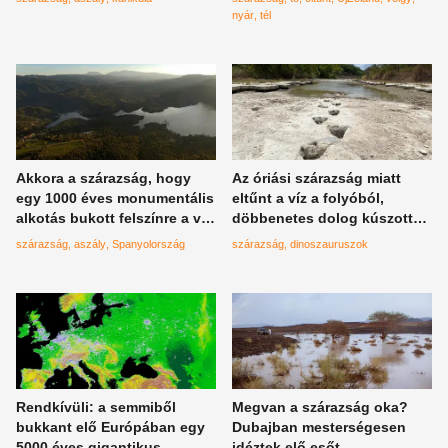
hullanak a falevelek
nyár
tél
Akkora a szárazság, hogy
Az óriási szárazság miatt
egy 1000 éves monumentális
eltűnt a víz a folyóból,
alkotás bukott felszínre a víz
döbbenetes dolog kúszott
alól Spanyolországban,
elő a víz alól
szárazság
aszály
Spanyolország
szárazság
dinoszauruszok
csodájára jár a világ
Rendkívüli: a semmiből
Megvan a szárazság oka?
bukkant elő Európában egy
Dubajban mesterségesen
5000 éves gigantikus
idéztek elő esőt