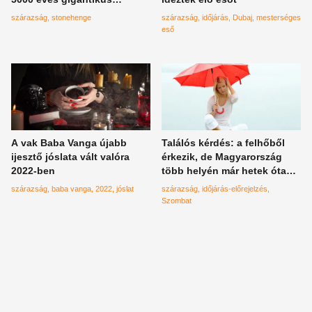
építmény a szárazság miatt,
szárazság
stonehenge
szárazság
időjárás
Dubaj
mesterséges
amit a spanyol Stonehenge-
eső
nek is hívnak
A vak Baba Vanga újabb
Találós kérdés: a felhőből
ijesztő jóslata vált valóra
érkezik, de Magyarország
2022-ben
több helyén már hetek óta
nem találkozhattak vele –
szárazság
baba vanga
2022
jóslat
szárazság
időjárás-előrejelzés
ahogy most sem. Mi az?
Szombat