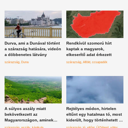
Durva, ami a Dunával történt
Rendkívül szomorú hírt
a szárazság hatására, videón
kaptak a magyarok,
a döbbenetes látvány
elkeserítő adat érkezett
szárazság
Duna
szárazság
Alföld
ccsapadék
A súlyos aszály miatt
Rejtélyes módon, hirtelen
bekövetkezett az
eltűnt egy hatalmas tó, most
Magyarországon, aminek
kiderült, hogy történhetett ez
csak később kellett volna -
meg
szárazság
aszály
kánikula
szárazság
tó
eltűnt
ÚjZéland
völgy