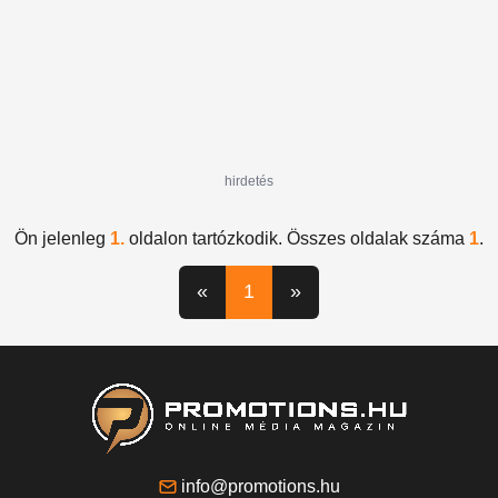
hirdetés
Ön jelenleg
1.
oldalon tartózkodik. Összes oldalak száma
1
.
«
1
»
info@promotions.hu