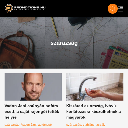
ZENE, FILM & KULT
SPORT
GASZTRO & UTAZÁS
SZÍNES
ÉLET
TECH & TU
szárazság
Vadon Jani csúnyán pofára
Kiszárad az ország, ivóvíz
esett, a saját rajongói tették
korlátozásra készülhetnek a
helyre
magyarok
szárazság
Vadon Jani
autómosó
szárazság
vízhiány
aszály