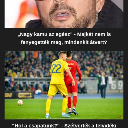
„Nagy kamu az egész” - Majkát nem is
fenyegették meg, mindenkit átvert?
"Hol a csapatunk?" - Szétverték a felvidéki