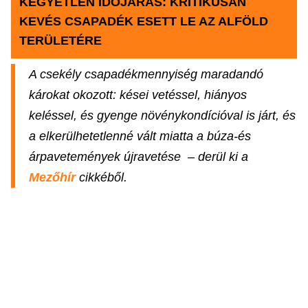
KEGYETLEN IDŐJÁRÁS: KRITIKUSAN
KEVÉS CSAPADÉK ESETT LE AZ ALFÖLD
TERÜLETÉRE
A csekély csapadékmennyiség maradandó
károkat okozott: kései vetéssel, hiányos
keléssel, és gyenge növénykondícióval is járt, és
a elkerülhetetlenné vált miatta a búza-és
árpavetemények újravetése – derül ki a
Mezőhír
cikkéből.