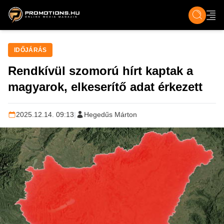
ZENE, FILM & KULT
SPORT
GASZTRO & UTAZÁS
SZÍNES
ÉLET
TECH & TU
IDŐJÁRÁS
Rendkívül szomorú hírt kaptak a
magyarok, elkeserítő adat érkezett
2025.12.14. 09:13
|
Hegedűs Márton