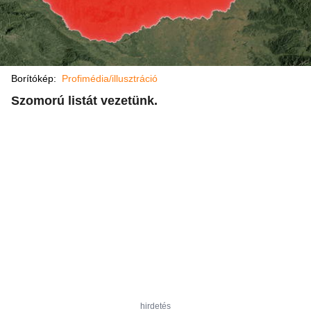
Borítókép:
Profimédia/illusztráció
Szomorú listát vezetünk.​
hirdetés