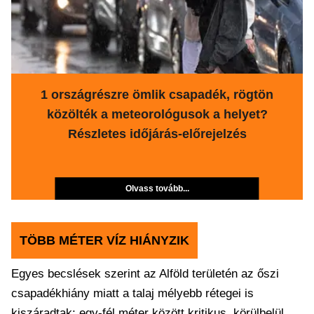
1 országrészre ömlik csapadék, rögtön
közölték a meteorológusok a helyet?
Részletes időjárás-előrejelzés
Olvass tovább...
TÖBB MÉTER VÍZ HIÁNYZIK
Egyes becslések szerint az Alföld területén az őszi
csapadékhiány miatt a talaj mélyebb rétegei is
kiszáradtak: egy-fél méter között kritikus, körülbelül