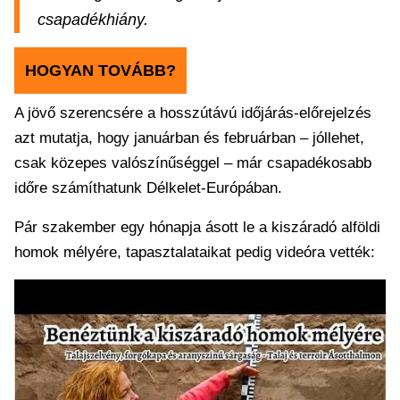
csapadékhiány.
HOGYAN TOVÁBB?
A jövő szerencsére a hosszútávú időjárás-előrejelzés
azt mutatja, hogy januárban és februárban – jóllehet,
csak közepes valószínűséggel – már csapadékosabb
időre számíthatunk Délkelet-Európában.
Pár szakember egy hónapja ásott le a kiszáradó alföldi
homok mélyére, tapasztalataikat pedig videóra vették: