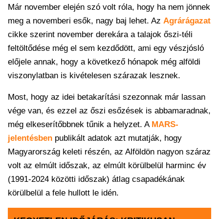
Már november elején szó volt róla, hogy ha nem jönnek
meg a novemberi esők, nagy baj lehet. Az
Agrárágazat
cikke szerint november derekára a talajok őszi-téli
feltöltődése még el sem kezdődött, ami egy vészjósló
előjele annak, hogy a következő hónapok még alföldi
viszonylatban is kivételesen szárazak lesznek.
Most, hogy az idei betakarítási szezonnak már lassan
vége van, és ezzel az őszi esőzések is abbamaradnak,
még elkeserítőbbnek tűnik a helyzet. A
MARS-
jelentésben
publikált adatok azt mutatják, hogy
Magyarország keleti részén, az Alföldön nagyon száraz
volt az elmúlt időszak, az elmúlt körülbelül harminc év
(1991-2024 közötti időszak) átlag csapadékának
körülbelül a fele hullott le idén.