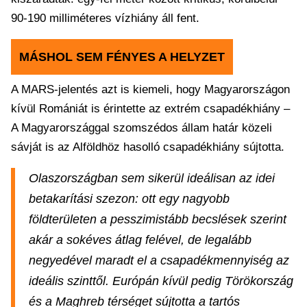
90-190 milliméteres vízhiány áll fent.
MÁSHOL SEM FÉNYES A HELYZET
A MARS-jelentés azt is kiemeli, hogy Magyarországon
kívül Romániát is érintette az extrém csapadékhiány –
A Magyarországgal szomszédos állam határ közeli
sávját is az Alföldhöz hasolló csapadékhiány sújtotta.
Olaszországban sem sikerül ideálisan az idei
betakarítási szezon: ott egy nagyobb
földterületen a pesszimistább becslések szerint
akár a sokéves átlag felével, de legalább
negyedével maradt el a csapadékmennyiség az
ideális szinttől. Európán kívül pedig Törökország
és a Maghreb térséget sújtotta a tartós