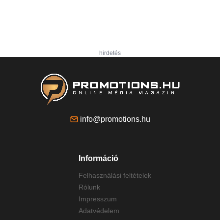
hirdetés
info@promotions.hu
Információ
Felhasználási feltételek
Rólunk
Impresszum
Adatvédelem