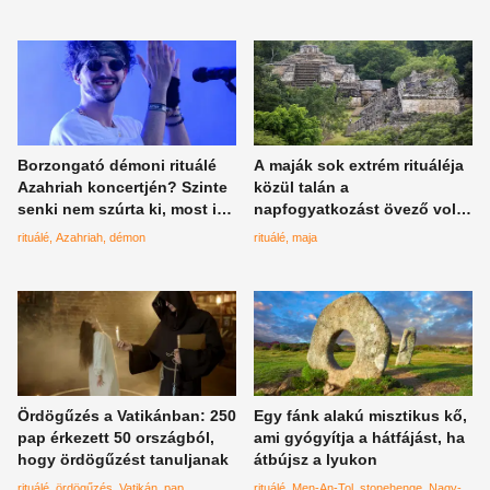
Borzongató démoni rituálé
A maják sok extrém rituáléja
Azahriah koncertjén? Szinte
közül talán a
senki nem szúrta ki, most itt
napfogyatkozást övező volt
a nagy leleplezés
a legdurvább, örülhetett, aki
rituálé
Azahriah
démon
rituálé
maja
túlélte
Ördögűzés a Vatikánban: 250
Egy fánk alakú misztikus kő,
pap érkezett 50 országból,
ami gyógyítja a hátfájást, ha
hogy ördögűzést tanuljanak
átbújsz a lyukon
rituálé
ördögűzés
Vatikán
pap
rituálé
Men-An-Tol
stonehenge
Nagy-