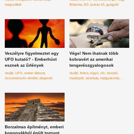
megszállott
Britannia
KO
lyukas kő
gyógyító
Veszélyre figyelmeztet egy
Vége! Nem ihatnak több
UFO kutató? - Emberhúst
kobravért az amerikai
esznek az űrlények
tengerészgyalogosok
rituálé
UFO
ember áldozat
rituálé
Kobra
kígyó
vér
skorpió
összeesküvés-elmélet
idegenek
madárpók
tarantula
hadgyakorlat
tengerészgyalogos
USA
Borzalmas építményt, emberi
koponyákból épült tornyot