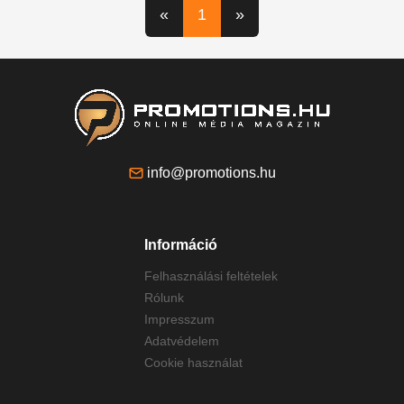
«
1
»
info@promotions.hu
Információ
Felhasználási feltételek
Rólunk
Impresszum
Adatvédelem
Cookie használat