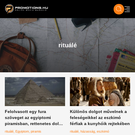
ZENE, FILM & KULT
SPORT
GASZTRO & UTAZÁS
SZÍNES
ÉLET
TECH & TU
rituálé
Felolvasott egy fura
Különös dolgot művelnek a
szöveget az egyiptomi
feleségeikkel az eszkimó
piramisban, rettenetes dolog
férfiak a kunyhóik rejtekében
történt
rituálé
Egyiptom
piramis
rituálé
házasság
eszkimó