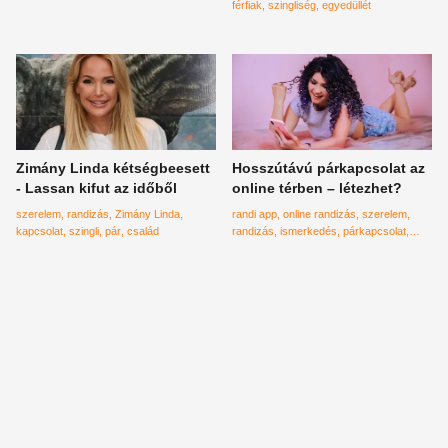
férfiak
szingliség
egyedüllét
Zimány Linda kétségbeesett
Hosszútávú párkapcsolat az
- Lassan kifut az időből
online térben – létezhet?
szerelem
randizás
Zimány Linda
randi app
online randizás
szerelem
kapcsolat
szingli
pár
család
randizás
ismerkedés
párkapcsolat
tinder