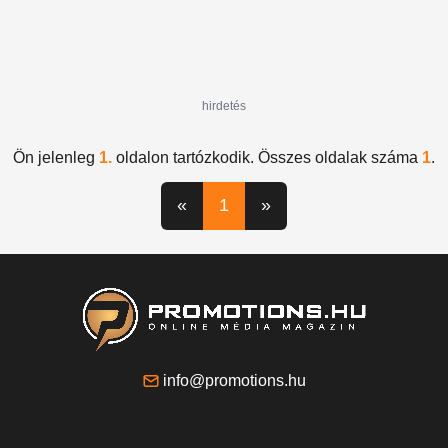
hirdetés
Ön jelenleg
1.
oldalon tartózkodik. Összes oldalak száma
1
.
«
1
»
info@promotions.hu