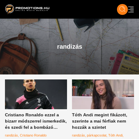
ZENE, FILM & KULT
SPORT
GASZTRO & UTAZÁS
SZÍNES
ÉLET
TECH & TU
randizás
Cristiano Ronaldo ezzel a
Tóth Andi megint fikázott,
bizarr módszerrel ismerkedik,
szerinte a mai férfiak nem
és szedi fel a bombázó
hozzák a szintet
csajokat
randizás
Cristiano Ronaldo
randizás
párkapcsolat
Tóth Andi