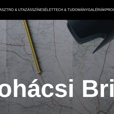
ASZTRO & UTAZÁS
SZÍNES
ÉLET
TECH & TUDOMÁNY
GALÉRIÁK
PRO
ohácsi Bri