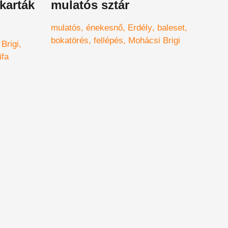
akarták
mulatós sztár
mulatós
énekesnő
Erdély
baleset
bokatörés
fellépés
Mohácsi Brigi
Brigi
ifa