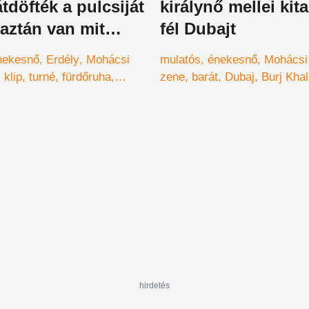
átdöfték a pulcsiját
királynő mellei kit
aztán van mit
fél Dubajt
nekesnő
Erdély
Mohácsi
mulatós
énekesnő
Mohácsi 
klip
turné
fürdőruha
zene
barát
Dubaj
Burj Khal
ellek
hirdetés