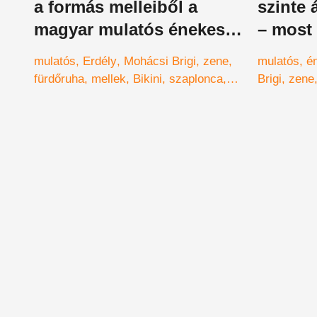
a formás melleiből a
szinte 
magyar mulatós énekesnő
– most 
– hirtelen nagyon
nézni!
mulatós
Erdély
Mohácsi Brigi
zene
mulatós
é
melegünk lett
fürdőruha
mellek
Bikini
szaplonca
Brigi
zene
vidám temető
wellness
m