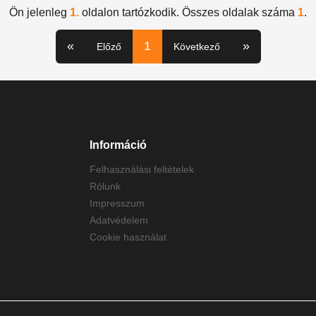
Ön jelenleg
1.
oldalon tartózkodik. Összes oldalak száma
1
.
«
1
»
Előző
Következő
Információ
Felhasználási feltételek
Rólunk
Impresszum
Adatvédelem
Cookie használat