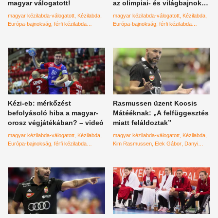
magyar válogatott!
az olimpiai- és világbajnok
ellen!
magyar kézilabda-válogatott
Kézilabda
magyar kézilabda-válogatott
Kézilabda
Európa-bajnokság
férfi kézilabda
Európa-bajnokság
férfi kézilabda
válogatott
válogatott
Dánia
kézi-eb
Kézi-eb: mérkőzést
Rasmussen üzent Kocsis
befolyásoló hiba a magyar-
Mátééknak: „A felfüggesztés
orosz végjátékában? – videó
miatt feláldoztak”
magyar kézilabda-válogatott
Kézilabda
magyar kézilabda-válogatott
Kézilabda
Európa-bajnokság
férfi kézilabda
Kim Rasmussen
Elek Gábor
Danyi
válogatott
Oroszország
hiba
amatőr
Gábor
Pálinger Katalin