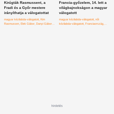
Kirúgták Rasmussent, a
Francia-győzelem, 14. lett a
Fradi és a Győr mestere
világbajnokságon a magyar
irányíthatja a válogatottat
válogatott
magyar kézilabda-válogatott
Kim
magyar kézilabda-válogatott
női
Rasmussen
Elek Gábor
Danyi Gábor
kézilabda-válogatott
Franciaország
olimpia
Kézilabda
világbajnokság
hirdetés