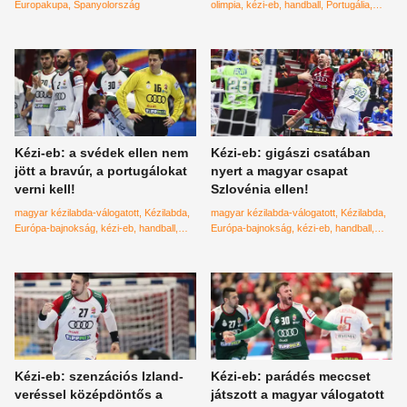
Europakupa
Spanyolország
olimpia
kézi-eb
handball
Portugália
vereség
Kézi-eb: a svédek ellen nem
Kézi-eb: gigászi csatában
jött a bravúr, a portugálokat
nyert a magyar csapat
verni kell!
Szlovénia ellen!
magyar kézilabda-válogatott
Kézilabda
magyar kézilabda-válogatott
Kézilabda
Európa-bajnokság
kézi-eb
handball
Európa-bajnokság
kézi-eb
handball
Svédország
Szlovénia
Kézi-eb: szenzációs Izland-
Kézi-eb: parádés meccset
veréssel középdöntős a
játszott a magyar válogatott