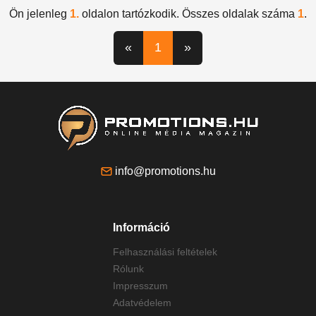
Ön jelenleg
1.
oldalon tartózkodik. Összes oldalak száma
1
.
«
1
»
info@promotions.hu
Információ
Felhasználási feltételek
Rólunk
Impresszum
Adatvédelem