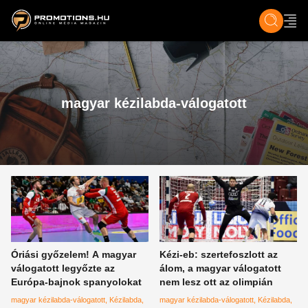
ZENE, FILM & KULT
SPORT
GASZTRO & UTAZÁS
SZÍNES
ÉLET
TECH & TU
magyar kézilabda-válogatott
Óriási győzelem! A magyar
Kézi-eb: szertefoszlott az
válogatott legyőzte az
álom, a magyar válogatott
Európa-bajnok spanyolokat
nem lesz ott az olimpián
magyar kézilabda-válogatott
Kézilabda
magyar kézilabda-válogatott
Kézilabda