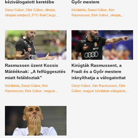
kéziválogatott keretébe
Győr mestere
Danyi Gábor
Elek Gábor
olimpia
Kézilabda
Danyi Gábor
Kim
olimpiai selejtező
FTC-Rail Cargo
Rasmussen
Elek Gábor
olimpia
Hungaria
Győri Audi ETO KC
magyar
Pálinger Katalin
Kocsis Máté
Novák
női kézilabda-válogatott
tokiói olimpia
András
olimpiai selejtező
FTC-Rail
Cargo Hungaria
Győri Audi ETO KC
Rasmussen üzent Kocsis
Kirúgták Rasmussent, a
Mátééknak: „A felfüggesztés
Fradi és a Győr mestere
miatt feláldoztak”
irányíthatja a válogatottat
Kézilabda
Danyi Gábor
Kim
Danyi Gábor
Kim Rasmussen
Elek
Rasmussen
Elek Gábor
magyar
Gábor
magyar kézilabda-válogatott
kézilabda-válogatott
Pálinger Katalin
olimpia