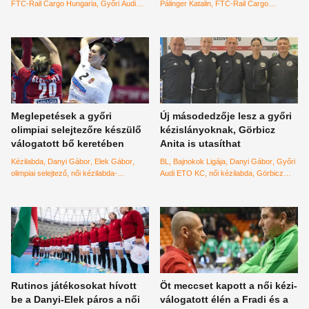
FTC-Rail Cargo Hungaria
Győri Audi
Pálinger Katalin
FTC-Rail Cargo
ETO KC
magyar női kézilabda-
Hungaria
Győri Audi ETO KC
tokiói
válogatott
tokiói olimpia
selejtező
olimpia
női kézilabda
női kézilabda-
Európa-bajnokság
válogatott
válogatott
Meglepetések a győri
Új másodedzője lesz a győri
olimpiai selejtezőre készülő
kézislányoknak, Görbicz
válogatott bő keretében
Anita is utasíthat
Kézilabda
Danyi Gábor
Elek Gábor
BL
Bajnokok Ligája
Danyi Gábor
Győri
olimpiai selejtező
női kézilabda-
Audi ETO KC
női kézilabda
Görbicz
válogatott
keret
Anita
Rutinos játékosokat hívott
Öt meccset kapott a női kézi-
be a Danyi-Elek páros a női
válogatott élén a Fradi és a