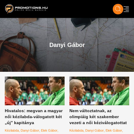
ZENE, FILM & KULT
SPORT
GASZTRO & UTAZÁS
SZÍNES
ÉLET
TECH & TU
Danyi Gábor
Hivatalos: megvan a magyar
Nem változtatnak, az
női kézilabda-válogatott két
olimpiáig két szakember
„új” kapitánya
vezeti a női kéziválogatottat
Kézilabda
Danyi Gábor
Elek Gábor
Kézilabda
Danyi Gábor
Elek Gábor