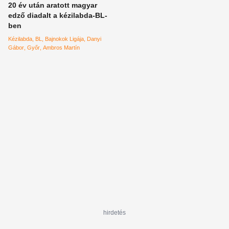
20 év után aratott magyar
edző diadalt a kézilabda-BL-
ben
Kézilabda
BL
Bajnokok Ligája
Danyi
Gábor
Győr
Ambros Martín
hirdetés