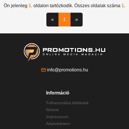
Ön jelenleg
1.
oldalon tartózkodik. Összes oldalak száma
1
.
«
1
»
info@promotions.hu
Információ
Felhasználási feltételek
Rólunk
Impresszum
Adatvédelem