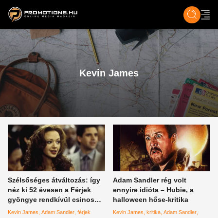
ZENE, FILM & KULT
SPORT
GASZTRO & UTAZÁS
SZÍNES
ÉLET
TECH & TU
Kevin James
Szélsőséges átváltozás: így
Adam Sandler rég volt
néz ki 52 évesen a Férjek
ennyire idióta – Hubie, a
gyöngye rendkívül csinos
halloween hőse-kritika
színésznője, Leah Remini
Kevin James
Adam Sandler
férjek
Kevin James
kritika
Adam Sandler