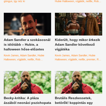
göngye
így néz ki
Hubie Halloween
vígjáték
netflix
Rob
Schneider
Steve Buscemi
Hubie a
halloween hőse
idióta
Ray Liotta
Adam Sandler a szokásosnál
Kiderült, hogy mikor érkezik
is idiótább – Hubie, a
Adam Sandler következő
halloween hőse-előzetes
vígjátéka
Kevin James
Adam Sandler
Hubie
Kevin James
Adam Sandler
Hubie
Halloween
vígjáték
netflix
Rob
Halloween
vígjáték
netflix
premier
Rob
Schneider
Steve Buscemi
Hubie a
Schneider
Steve Buscemi
halloween hőse
előzetes
Becky-kritika: A pláza
Brutális Reszkessetek,
ászából neonáci pszichopata
betörők! koppintás egy