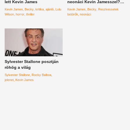
lett Kevin James
neonáci Kevin Jamesszel?
Jöhet!
Kevin James
Becky
kritika
ajánló
Lulu
Kevin James
Becky
Reszkessetek
Wilson
horror
thriller
betörők
neonáci
Sylvester Stallone posztján
röhög a világ
Sylvester Stallone
Rocky Balboa
jelenet
Kevin James