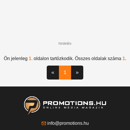
hirdetés
Ön jelenleg
1.
oldalon tartózkodik. Összes oldalak száma
1
.
«
1
»
info@promotions.hu