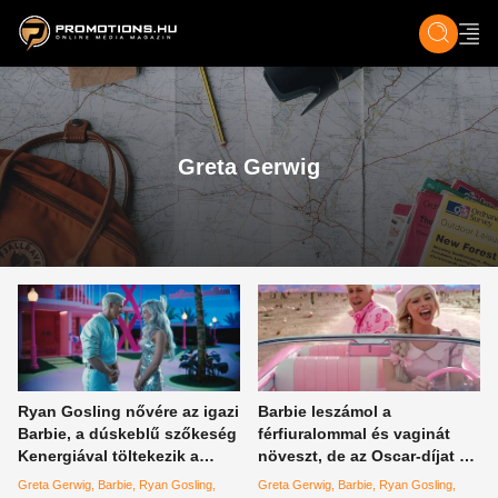
ZENE, FILM & KULT
SPORT
GASZTRO & UTAZÁS
SZÍNES
ÉLET
TECH & TU
Greta Gerwig
Ryan Gosling nővére az igazi
Barbie leszámol a
Barbie, a dúskeblű szőkeség
férfiuralommal és vaginát
Kenergiával töltekezik a
növeszt, de az Oscar-díjat a
szabadidejében
férfiak viszik haza
Greta Gerwig
Barbie
Ryan Gosling
Greta Gerwig
Barbie
Ryan Gosling