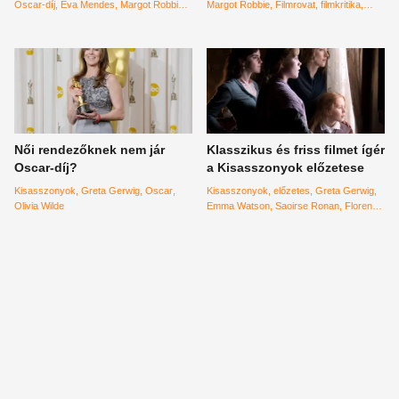
Oscar-díj
Eva Mendes
Margot Robbie
Margot Robbie
Filmrovat
filmkritika
Filmrovat
filmajánló
Női rendezőknek nem jár
Klasszikus és friss filmet ígér
Oscar-díj?
a Kisasszonyok előzetese
Kisasszonyok
Greta Gerwig
Oscar
Kisasszonyok
előzetes
Greta Gerwig
Olivia Wilde
Emma Watson
Saoirse Ronan
Florence
Pugh
Laura Dern
Meryl Streep