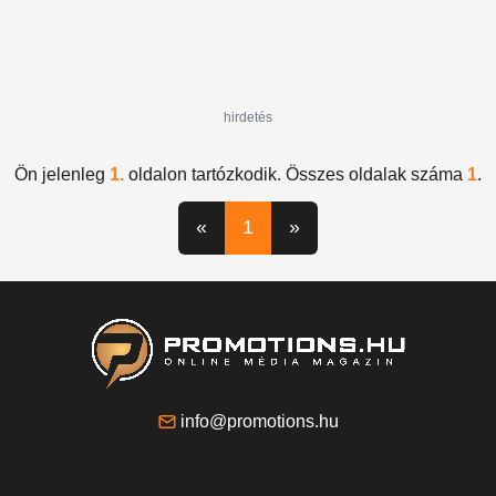
hirdetés
Ön jelenleg
1.
oldalon tartózkodik. Összes oldalak száma
1
.
«
1
»
info@promotions.hu