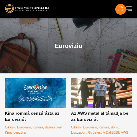
ZENE, FILM & KULT
SPORT
GASZTRO & UTAZÁS
SZÍNES
ÉLET
TECH & TU
Eurovizio
Kína rommá cenzúrázta az
Az AWS metallal támadja be
Eurovíziót
az Eurovíziót
Cikkek
Eurovizio
Kultúra
dalfesztivál
Cikkek
Eurovizio
Kultúra
döntő
Kína
cenzúra
Lisszabon
Győztes
A Dal 2018
AWS