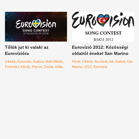
Leander Kills
Lofti Begi
Tóth Gabi
Tőlük jut ki valaki az
Eurovízió 2012: Közösségi
Eurovízióra
oldalról énekel San Marino
Cikkek
Eurovizio
Kultúra
Both Miklós
Hírek
Cikkek
fesztivál
dal
énekel
San
Frenreisz Károly
Pierrot
Zséda
Kállay
Marino
2012
Eurovizio
Saunders Band
zsűri
lista
zene
előadók
Stockholm
dalfesztivál