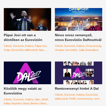
Pápai Joci ott van a
Nincs orosz versenyző,
döntőben az Eurovízión
nincs Eurovíziós Dalfesztivál
Cikkek
Eurovizio
Kultúra
Pápai Joci
Cikkek
Eurovizio
Kultúra
Oroszország
Origo
Eurovíziós dalfesztivál
Kijev
Ukrajna
közvetítés
Julija Szamojlova
döntő
Közülük megy valaki az
Remixversenyt hirdet A Dal
Eurovízióra
Cikkek
Eurovizio
Kultúra
Eurovíziós
dalfesztivál
Petőfi
remixverseny
remix
Cikkek
Eurovizio
Kultúra
Kijev
döntő
A dal
Kállay Saunders Band
Berkes Olivér