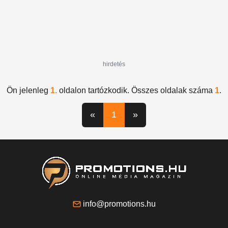
hirdetés
Ön jelenleg
1.
oldalon tartózkodik. Összes oldalak száma
1
.
«
1
»
info@promotions.hu