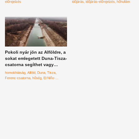
mintázatok
előrejelzés
időjárás
időjárás-előrejelzés
hőhullám
Pokoli nyár jön az Alföldre, a
sokat emlegetett Duna-Tisza-
csatorna segíthet vagy
mégsem?
homokhátság
Alföld
Duna
Tisza
Ferenc-csatorna
hőség
El Niño-
jelenség
El Nino