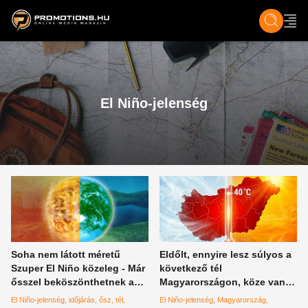
ZENE, FILM & KULT
SPORT
GASZTRO & UTAZÁS
SZÍNES
ÉLET
TECH & TU
El Niño-jelenség
Soha nem látott méretű
Eldőlt, ennyire lesz súlyos a
Szuper El Niño közeleg - Már
következő tél
ősszel beköszönthetnek a
Magyarországon, köze van a
télre jellemző szélsőséges
mostani időjáráshoz
El Niño-jelenség
időjárás
ősz
tél
El Niño-jelenség
Magyarország