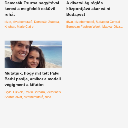
Demcsák Zsuzsa nagyítóval
A divatvilág régiós
keresi a megfelelő esküvői
központjává akar válni
ruhát
Budapest
divat
divatbemutató
Demcsák Zsuzsa
divat
divatbemutató
Budapest Central
Krishan
Marie Claire
European Fashion Week
Magyar Divat
és Design Ügynökség
Mutatjuk, hogy mit tett Palvi
Barbi pasija, amikor a modell
végigment a kifutón
Style
Cikkek
Palvin Barbara
Victorias's
Secret
divat
divatbemutató
ruha