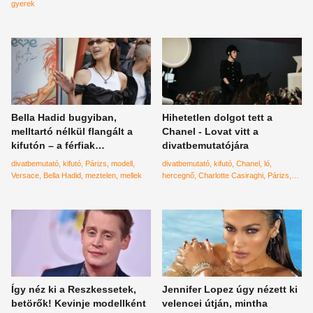
gyerek
Bella Hadid bugyiban,
Hihetetlen dolgot tett a
melltartó nélkül flangált a
Chanel - Lovat vitt a
kifutón – a férfiak
divatbemutatójára
elégedettek a legújabb
divatbemutató
kifutó
Párizs
modell
divatbemutató
kifutó
Chanel
ló
divattal
Versace
Bella Hadid
meztelen
mellek
hercegnő
Charlotte Casiraghi
Párizs
Monaco
lovas
díjugratás
Albert herceg
Így néz ki a Reszkessetek,
Jennifer Lopez úgy nézett ki
betörők! Kevinje modellként
velencei útján, mintha