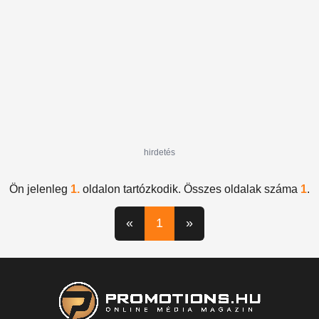
hirdetés
Ön jelenleg
1.
oldalon tartózkodik. Összes oldalak száma
1
.
«
1
»