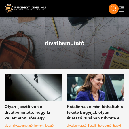
ZENE, FILM & KULT
SPORT
GASZTRO & UTAZÁS
SZÍNES
ÉLET
TECH & TU
divatbemutató
Olyan ijesztő volt a
Katalinnak simán láthattuk a
divatbemutató, hogy ki
fekete bugyiját, olyan
kellett vinni róla egy
átlátszó ruhában bűvölte el a
gyereket
közönséget
divat
divatbemutató
horror
ijesztő
divatbemutató
Katalin hercegné
bugyi