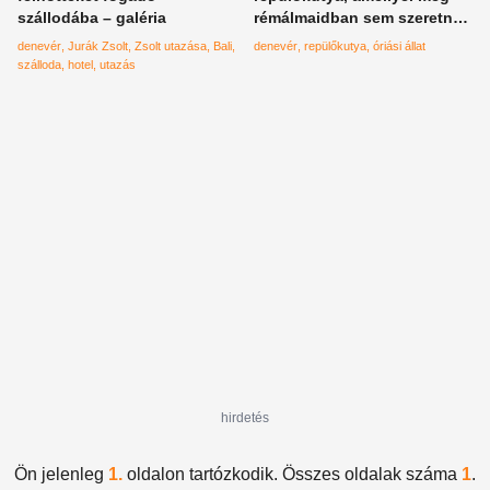
szállodába – galéria
rémálmaidban sem szeretnél
találkozni – videó
denevér
Jurák Zsolt
Zsolt utazása
Bali
denevér
repülőkutya
óriási állat
szálloda
hotel
utazás
hirdetés
Ön jelenleg
1.
oldalon tartózkodik. Összes oldalak száma
1
.