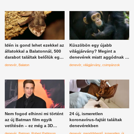
Idén is gond lehet ezekkel az
Küszöbön egy újabb
állatokkal a Balatonnál, 500
világjárvány? Megint a
darabot találtak belőlük egy
denevérek miatt aggódnak a
házban
szakértők
denevér
Balaton
denevér
világjárvány
csimpánzok
Nem fogod elhinni mi történt
24 új, ismeretlen
az új Batman film egyik
koronavírus-fajtát találtak
vetítésén – ez még a 3D
denevérekben
élménytől is jobb
denevér
Batman
Robert Pattinson
denevér
megdöbbentő
ismeretlen
új