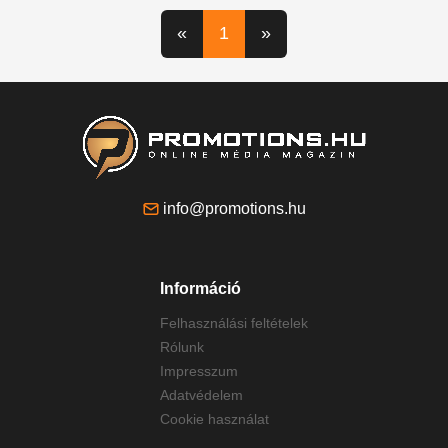
«
1
»
info@promotions.hu
Információ
Felhasználási feltételek
Rólunk
Impresszum
Adatvédelem
Cookie használat