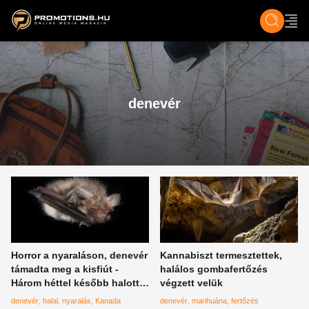
ZENE, FILM & KULT
SPORT
GASZTRO & UTAZÁS
SZÍNES
ÉLET
TECH & TU
denevér
Horror a nyaraláson, denevér
Kannabiszt termesztettek,
támadta meg a kisfiút -
halálos gombafertőzés
Három héttel később halott
végzett velük
volt
denevér
halal
nyaralás
Kanada
denevér
marihuána
fertőzés