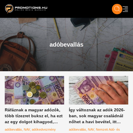
ZENE, FILM & KULT
SPORT
GASZTRO & UTAZÁS
SZÍNES
ÉLET
TECH & TU
adóbevallás
Ráfáznak a magyar adózók,
Így változnak az adók 2026-
több tízezret buksz el, ha ezt
ban, sok magyar családnál
az egy dolgot kihagyod,
nőhet a havi bevétel, itt
figyelmeztetnek a szakértők
vannak a legfontosabb
adóbevallás
NAV
adókedvezmény
adóbevallás
NAV
Nemzeti Adó- és