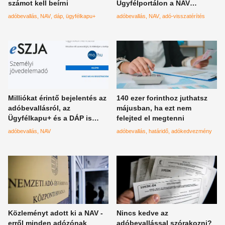
számot kell beírni
Ügyfélportálon a NAV
küldeményét
adóbevallás
NAV
dáp
ügyfélkapu+
adóbevallás
NAV
adó-visszatérítés
Milliókat érintő bejelentés az
140 ezer forinthoz juthatsz
adóbevallásról, az
májusban, ha ezt nem
Ügyfélkapu+ és a DÁP is
felejted el megtenni
fontos szerepet kap
adóbevallás
NAV
adóbevallás
határidő
adókedvezmény
Közleményt adott ki a NAV -
Nincs kedve az
erről minden adózónak
adóbevallással szórakozni?