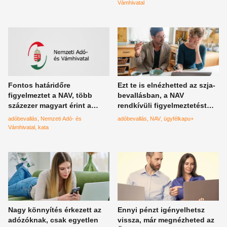
tudnivalók
Vámhivatal
Fontos határidőre
Ezt te is elnézhetted az szja-
figyelmeztet a NAV, több
bevallásban, a NAV
százezer magyart érint a
rendkívüli figyelmeztetést
döntés
adott ki
adóbevallás
Nemzeti Adó- és
adóbevallás
NAV
ügyfélkapu+
Vámhivatal
kata
Nagy könnyítés érkezett az
Ennyi pénzt igényelhetsz
adózóknak, csak egyetlen
vissza, már megnézheted az