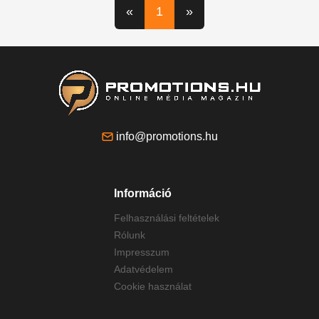
«
1
»
info@promotions.hu
Információ
Felhasználási feltételek
Rólunk
Impresszum
Adatvédelem
Cookie használat