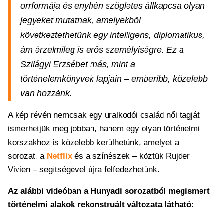
orrformája és enyhén szögletes állkapcsa olyan
jegyeket mutatnak, amelyekből
következtethetünk egy intelligens, diplomatikus,
ám érzelmileg is erős személyiségre. Ez a
Szilágyi Erzsébet más, mint a
történelemkönyvek lapjain – emberibb, közelebb
van hozzánk.
A kép révén nemcsak egy uralkodói család női tagját
ismerhetjük meg jobban, hanem egy olyan történelmi
korszakhoz is közelebb kerülhetünk, amelyet a
sorozat, a
Netflix
és a színészek – köztük Rujder
Vivien – segítségével újra felfedezhetünk.
Az alábbi videóban a Hunyadi sorozatból megismert
történelmi alakok rekonstruált változata látható: