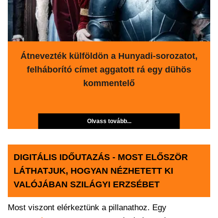
Átnevezték külföldön a Hunyadi-sorozatot,
felháborító címet aggatott rá egy dühös
kommentelő
Olvass tovább...
DIGITÁLIS IDŐUTAZÁS - MOST ELŐSZÖR
LÁTHATJUK, HOGYAN NÉZHETETT KI
VALÓJÁBAN SZILÁGYI ERZSÉBET
Most viszont elérkeztünk a pillanathoz. Egy