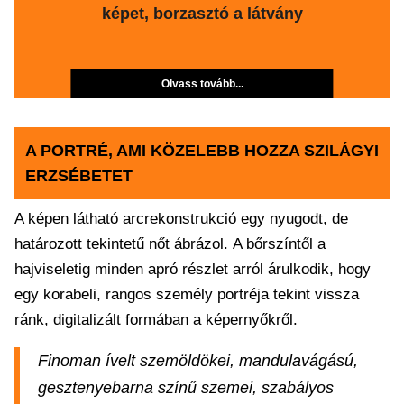
képet, borzasztó a látvány
Olvass tovább...
A PORTRÉ, AMI KÖZELEBB HOZZA SZILÁGYI
ERZSÉBETET
A képen látható arcrekonstrukció egy nyugodt, de
határozott tekintetű nőt ábrázol. A bőrszíntől a
hajviseletig minden apró részlet arról árulkodik, hogy
egy korabeli, rangos személy portréja tekint vissza
ránk, digitalizált formában a képernyőkről.
Finoman ívelt szemöldökei, mandulavágású,
gesztenyebarna színű szemei, szabályos