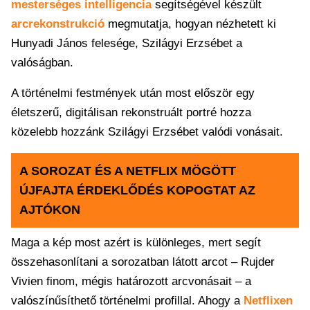
mesterséges intelligencia
segítségével készült
arcrekonstrukció
megmutatja, hogyan nézhetett ki
Hunyadi János felesége, Szilágyi Erzsébet a
valóságban.
A történelmi festmények után most először egy
életszerű, digitálisan rekonstruált portré hozza
közelebb hozzánk Szilágyi Erzsébet valódi vonásait.
A SOROZAT ÉS A NETFLIX MÖGÖTT
ÚJFAJTA ÉRDEKLŐDÉS KOPOGTAT AZ
AJTÓKON
Maga a kép most azért is különleges, mert segít
összehasonlítani a sorozatban látott arcot – Rujder
Vivien finom, mégis határozott arcvonásait – a
valószínűsíthető történelmi profillal. Ahogy a
Netflixen