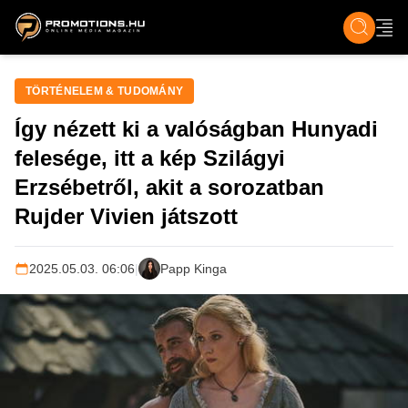
ZENE, FILM & KULT
SPORT
GASZTRO & UTAZÁS
SZÍNES
ÉLET
TECH & TU
TÖRTÉNELEM & TUDOMÁNY
Így nézett ki a valóságban Hunyadi
felesége, itt a kép Szilágyi
Erzsébetről, akit a sorozatban
Rujder Vivien játszott
2025.05.03. 06:06
|
Papp Kinga