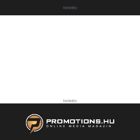
hirdetés
hirdetés