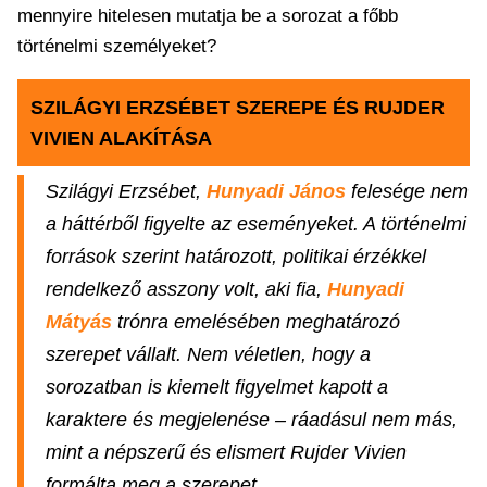
mennyire hitelesen mutatja be a sorozat a főbb
történelmi személyeket?
SZILÁGYI ERZSÉBET SZEREPE ÉS RUJDER
VIVIEN ALAKÍTÁSA
Szilágyi Erzsébet,
Hunyadi János
felesége nem
a háttérből figyelte az eseményeket. A történelmi
források szerint határozott, politikai érzékkel
rendelkező asszony volt, aki fia,
Hunyadi
Mátyás
trónra emelésében meghatározó
szerepet vállalt. Nem véletlen, hogy a
sorozatban is kiemelt figyelmet kapott a
karaktere és megjelenése – ráadásul nem más,
mint a népszerű és elismert Rujder Vivien
formálta meg a szerepet.