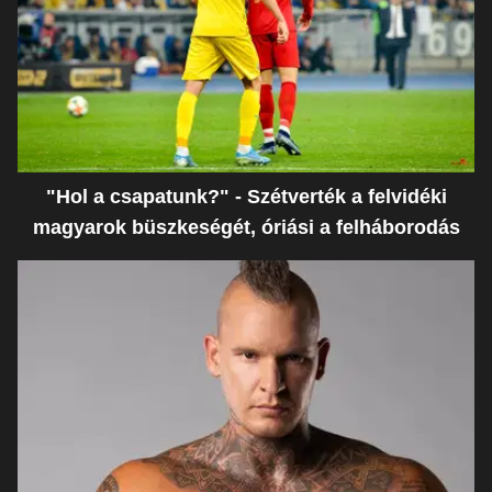
"Hol a csapatunk?" - Szétverték a felvidéki
magyarok büszkeségét, óriási a felháborodás