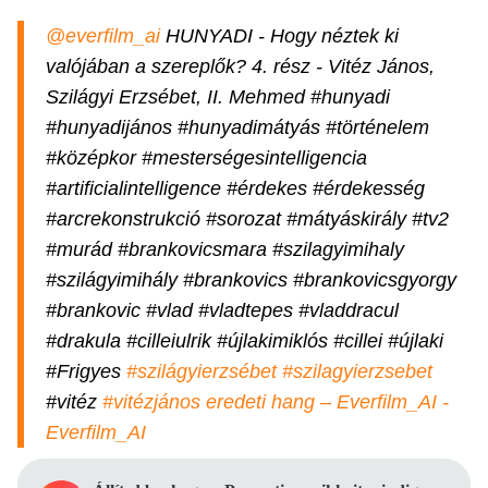
@everfilm_ai
HUNYADI - Hogy néztek ki
valójában a szereplők? 4. rész - Vitéz János,
Szilágyi Erzsébet, II. Mehmed #hunyadi
#hunyadijános #hunyadimátyás #történelem
#középkor #mesterségesintelligencia
#artificialintelligence #érdekes #érdekesség
#arcrekonstrukció #sorozat #mátyáskirály #tv2
#murád #brankovicsmara #szilagyimihaly
#szilágyimihály #brankovics #brankovicsgyorgy
#brankovic #vlad #vladtepes #vladdracul
#drakula #cilleiulrik #újlakimiklós #cillei #újlaki
#Frigyes
#szilágyierzsébet
#szilagyierzsebet
#vitéz
#vitézjános
eredeti hang – Everfilm_AI -
Everfilm_AI