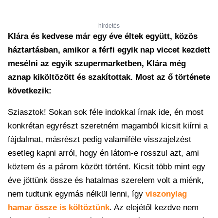
hirdetés
Klára és kedvese már egy éve éltek együtt, közös
háztartásban, amikor a férfi egyik nap viccet kezdett
mesélni az egyik szupermarketben, Klára még
aznap kiköltözött és szakítottak. Most az ő története
következik:
Sziasztok! Sokan sok féle indokkal írnak ide, én most
konkrétan egyrészt szeretném magamból kicsit kiírni a
fájdalmat, másrészt pedig valamiféle visszajelzést
esetleg kapni arról, hogy én látom-e rosszul azt, ami
köztem és a párom között történt. Kicsit több mint egy
éve jöttünk össze és hatalmas szerelem volt a miénk,
nem tudtunk egymás nélkül lenni, így
viszonylag
hamar össze is költöztünk
. Az elejétől kezdve nem