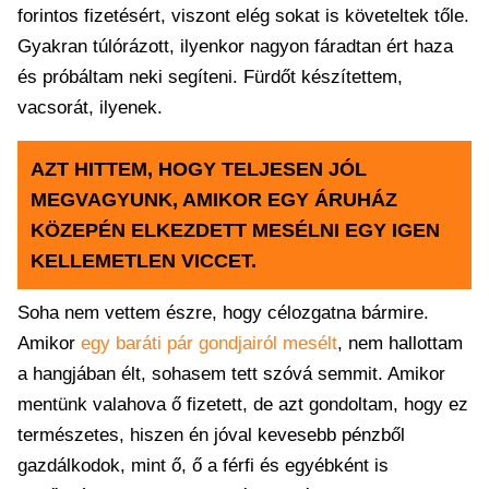
forintos fizetésért, viszont elég sokat is követeltek tőle.
Gyakran túlórázott, ilyenkor nagyon fáradtan ért haza
és próbáltam neki segíteni. Fürdőt készítettem,
vacsorát, ilyenek.
AZT HITTEM, HOGY TELJESEN JÓL
MEGVAGYUNK, AMIKOR EGY ÁRUHÁZ
KÖZEPÉN ELKEZDETT MESÉLNI EGY IGEN
KELLEMETLEN VICCET.
Soha nem vettem észre, hogy célozgatna bármire.
Amikor
egy baráti pár gondjairól mesélt
, nem hallottam
a hangjában élt, sohasem tett szóvá semmit. Amikor
mentünk valahova ő fizetett, de azt gondoltam, hogy ez
természetes, hiszen én jóval kevesebb pénzből
gazdálkodok, mint ő, ő a férfi és egyébként is