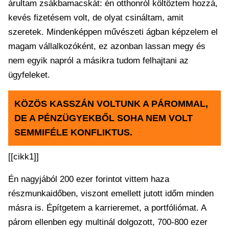
árultam zsákbamacskát: én otthonról költöztem hozzá,
kevés fizetésem volt, de olyat csináltam, amit
szeretek. Mindenképpen művészeti ágban képzelem el
magam vállalkozóként, ez azonban lassan megy és
nem egyik napról a másikra tudom felhajtani az
ügyfeleket.
KÖZÖS KASSZÁN VOLTUNK A PÁROMMAL,
DE A PÉNZÜGYEKBŐL SOHA NEM VOLT
SEMMIFÉLE KONFLIKTUS.
[[cikk1]]
Én nagyjából 200 ezer forintot vittem haza
részmunkaidőben, viszont emellett jutott időm minden
másra is. Építgetem a karrieremet, a portfóliómat. A
párom ellenben egy multinál dolgozott, 700-800 ezer