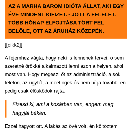
AZ A MARHA BAROM IDIÓTA ÁLLAT, AKI EGY
ÉVE MINDENT KIFIZET. - JÖTT A FELELET.
TÖBB HÓNAP ELFOJTÁSA TÖRT FEL
BELŐLE, OTT AZ ÁRUHÁZ KÖZEPÉN.
[[cikk2]]
A fejemhez vágta, hogy neki is lennének tervei, ő sem
szeretné örökké alkalmazott lenni azon a helyen, ahol
most van. Hogy megeszi őt az adminisztráció, a sok
telefon, az ügyfél, a meetingek és nem bírja tovább, én
pedig csak élősködök rajta.
Fizesd ki, ami a kosárban van, engem meg
hagyjál békén.
Ezzel hagyott ott. A lakás az övé volt, én költöztem