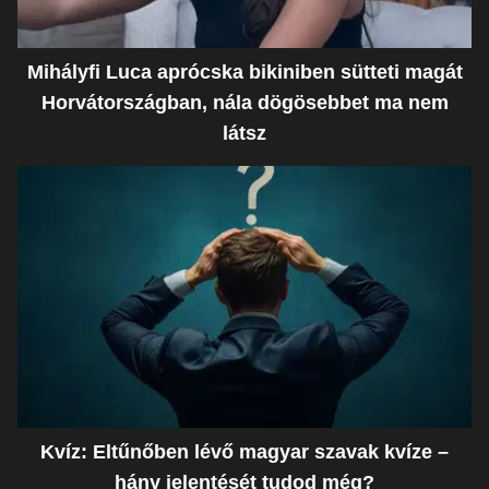
Mihályfi Luca aprócska bikiniben sütteti magát
Horvátországban, nála dögösebbet ma nem
látsz
Kvíz: Eltűnőben lévő magyar szavak kvíze –
hány jelentését tudod még?