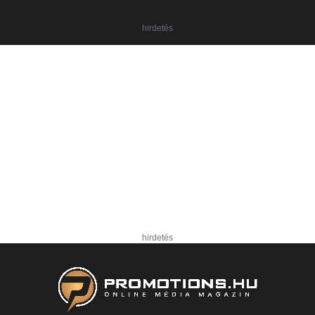
hirdetés
hirdetés