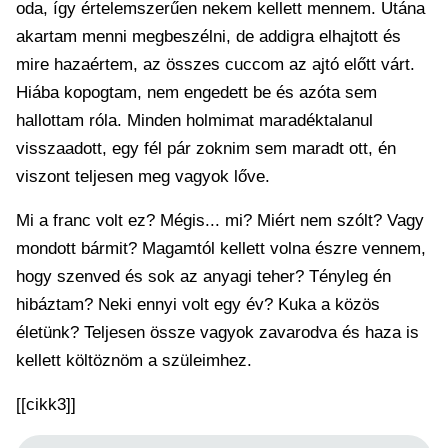
oda, így értelemszerűen nekem kellett mennem. Utána
akartam menni megbeszélni, de addigra elhajtott és
mire hazaértem, az összes cuccom az ajtó előtt várt.
Hiába kopogtam, nem engedett be és azóta sem
hallottam róla. Minden holmimat maradéktalanul
visszaadott, egy fél pár zoknim sem maradt ott, én
viszont teljesen meg vagyok lőve.
Mi a franc volt ez? Mégis... mi? Miért nem szólt? Vagy
mondott bármit? Magamtól kellett volna észre vennem,
hogy szenved és sok az anyagi teher? Tényleg én
hibáztam? Neki ennyi volt egy év? Kuka a közös
életünk? Teljesen össze vagyok zavarodva és haza is
kellett költöznöm a szüleimhez.
[[cikk3]]