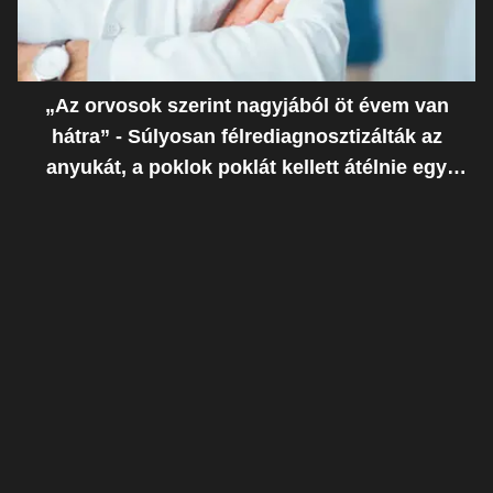
„Az orvosok szerint nagyjából öt évem van
hátra” - Súlyosan félrediagnosztizálták az
anyukát, a poklok poklát kellett átélnie egy
ostoba hiba miatt