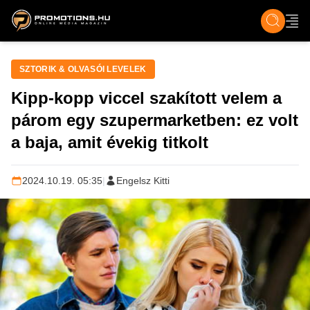
ZENE, FILM & KULT
SPORT
GASZTRO & UTAZÁS
SZÍNES
ÉLET
TECH & TU
SZTORIK & OLVASÓI LEVELEK
Kipp-kopp viccel szakított velem a
párom egy szupermarketben: ez volt
a baja, amit évekig titkolt
2024.10.19. 05:35
|
Engelsz Kitti