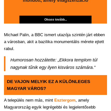
mondott, amely világszenzáció
Olvass tovább...
Michael Palin, a BBC ismert utazója szintén járt ebben
a városban, akit a bazilika monumentális mérete ejtett
rabul.
Humorosan hozzátette: „Ekkora templom túl
nagynak tűnik egy ilyen kisváros számára.”
DE VAJON MELYIK EZ A KÜLÖNLEGES
MAGYAR VÁROS?
A település nem más, mint
Esztergom
, amely
Magyarország egyik legrégebbi és legjelentősebb