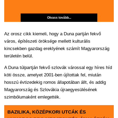
Olvass tovább...
Az orosz cikk kiemeli, hogy a Duna partján fekvő
város, építészeti öröksége mellett kulturális
kincsekben gazdag ereklyének számít Magyarország
területén belül.
A Duna túlpartján fekvő szlovák várossal egy híres híd
köti össze, amelyet 2001-ben újítottak fel, miután
hosszú évtizedekig romos állapotában állt, és addig
Magyarország és Szlovákia újraegyesülésének
szimbólumaként emlegették.
BAZILIKA, KÖZÉPKORI UTCÁK ÉS