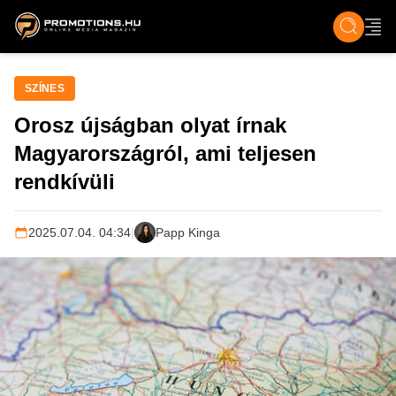
ZENE, FILM & KULT
SPORT
GASZTRO & UTAZÁS
SZÍNES
ÉLET
TECH & TU
SZÍNES
Orosz újságban olyat írnak
Magyarországról, ami teljesen
rendkívüli
2025.07.04. 04:34
|
Papp Kinga