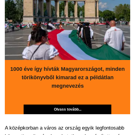
1000 éve így hívták Magyarországot, minden
törikönyvből kimarad ez a példátlan
megnevezés
Olvass tovább...
A középkorban a város az ország egyik legfontosabb