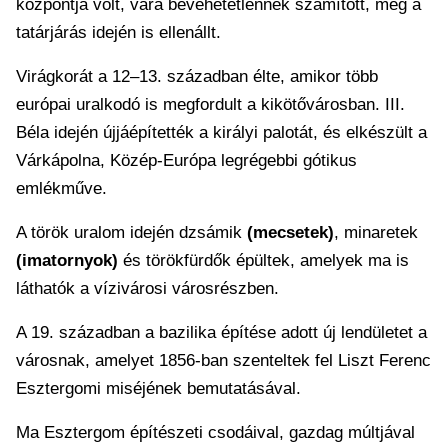
központja volt, vára bevehetetlennek számított, még a
tatárjárás idején is ellenállt.
Virágkorát a 12–13. században élte, amikor több
európai uralkodó is megfordult a kikötővárosban. III.
Béla idején újjáépítették a királyi palotát, és elkészült a
Várkápolna, Közép-Európa legrégebbi gótikus
emlékműve.
A török uralom idején dzsámik
(mecsetek)
, minaretek
(imatornyok)
és törökfürdők épültek, amelyek ma is
láthatók a vízivárosi városrészben.
A 19. században a bazilika építése adott új lendületet a
városnak, amelyet 1856-ban szenteltek fel Liszt Ferenc
Esztergomi miséjének bemutatásával.
Ma Esztergom építészeti csodáival, gazdag múltjával