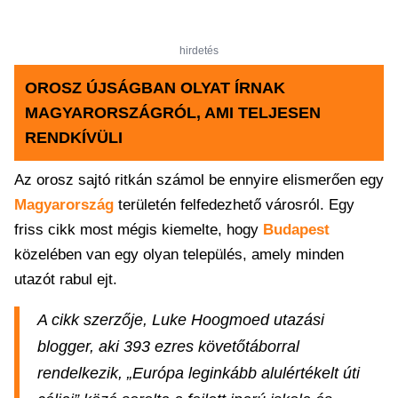
hirdetés
OROSZ ÚJSÁGBAN OLYAT ÍRNAK
MAGYARORSZÁGRÓL, AMI TELJESEN
RENDKÍVÜLI
Az orosz sajtó ritkán számol be ennyire elismerően egy
Magyarország
területén felfedezhető városról. Egy
friss cikk most mégis kiemelte, hogy
Budapest
közelében van egy olyan település, amely minden
utazót rabul ejt.
A cikk szerzője, Luke Hoogmoed utazási
blogger, aki 393 ezres követőtáborral
rendelkezik, „Európa leginkább alulértékelt úti