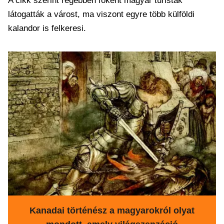
A cikk szerint régebben főként magyar turisták
látogatták a várost, ma viszont egyre több külföldi
kalandor is felkeresi.
Kanadai történész a magyarokról olyat