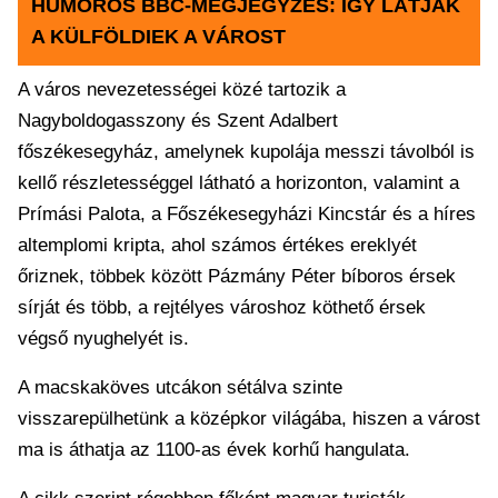
HUMOROS BBC-MEGJEGYZÉS: ÍGY LÁTJÁK
A KÜLFÖLDIEK A VÁROST
A város nevezetességei közé tartozik a
Nagyboldogasszony és Szent Adalbert
főszékesegyház, amelynek kupolája messzi távolból is
kellő részletességgel látható a horizonton, valamint a
Prímási Palota, a Főszékesegyházi Kincstár és a híres
altemplomi kripta, ahol számos értékes ereklyét
őriznek, többek között Pázmány Péter bíboros érsek
sírját és több, a rejtélyes városhoz köthető érsek
végső nyughelyét is.
A macskaköves utcákon sétálva szinte
visszarepülhetünk a középkor világába, hiszen a várost
ma is áthatja az 1100-as évek korhű hangulata.