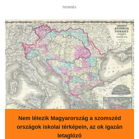
hirdetés
Nem létezik Magyarország a szomszéd
országok iskolai térképein, az ok igazán
letaglózó