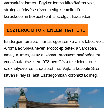
városaként ismert. Egykor fontos kikötőváros volt,
stratégiai fekvése révén pedig kiemelkedő
kereskedelmi központként is szolgált hazánkban.
ESZTERGOM TÖRTÉNELMI HÁTTERE
Esztergom területe már az egészen korán is lakott volt.
A rómaiak Solva néven erődöt építettek a városban,
amely a limes, azaz a Római Birodalom határvédelmi
vonalának része lett. 972-ben Géza fejedelem tette
székhelyévé, és itt született fia, Vajk, a későbbi Szent
István király is, akit Esztergomban koronáztak meg.