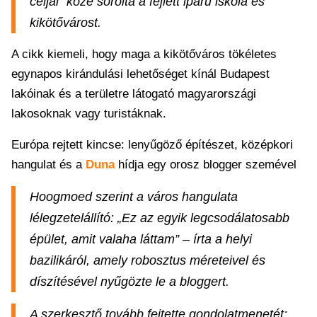
céljai” közé sorolta a fejlett iparú iskola és
kikötővárost.
A cikk kiemeli, hogy maga a kikötőváros tökéletes
egynapos kirándulási lehetőséget kínál Budapest
lakóinak és a területre látogató magyarországi
lakosoknak vagy turistáknak.
Európa rejtett kincse: lenyűgöző építészet, középkori
hangulat és a
Duna
hídja egy orosz blogger szemével
Hoogmoed szerint a város hangulata
lélegzetelállító: „Ez az egyik legcsodálatosabb
épület, amit valaha láttam” – írta a helyi
bazilikáról, amely robosztus méreteivel és
díszítésével nyűgözte le a bloggert.
A szerkesztő tovább fejtette gondolatmenetét: