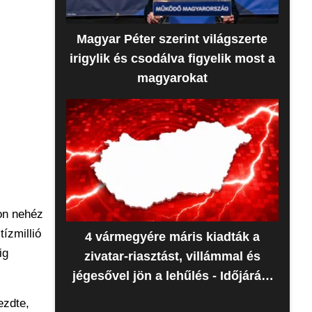
Magyar Péter szerint világszerte
irigylik és csodálva figyelik most a
magyarokat
yon nehéz
ízmillió
4 vármegyére máris kiadták a
ig
zivatar-riasztást, villámmal és
jégesővel jön a lehűlés - Időjárás-
előrejelzés
ezdte,