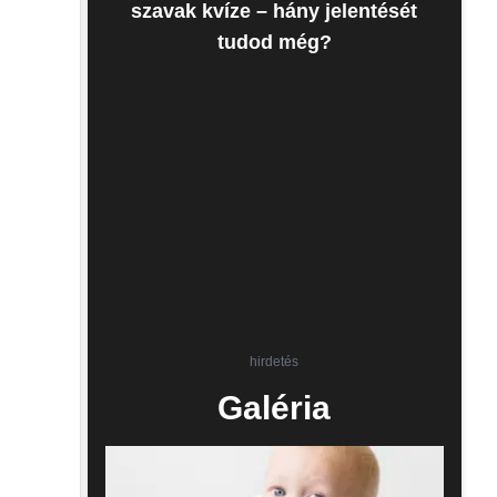
szavak kvíze – hány jelentését
tudod még?
hirdetés
Galéria