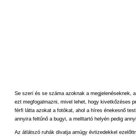
Se szeri és se száma azoknak a megjelenéseknek, 
ezt megfogalmazni, mivel lehet, hogy kivetkőzéses pro
férfi látta azokat a fotókat, ahol a híres énekesnő te
annyira feltűnő a bugyi, a melltartó helyén pedig anny
Az átlátszó ruhák divatja amúgy évtizedekkel ezelőttr