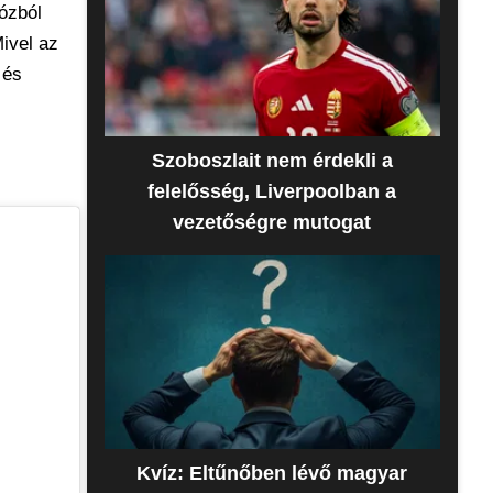
pózból
ivel az
 és
Szoboszlait nem érdekli a
felelősség, Liverpoolban a
vezetőségre mutogat
Kvíz: Eltűnőben lévő magyar