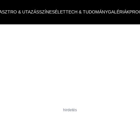
ASZTRO & UTAZÁS
SZÍNES
ÉLET
TECH & TUDOMÁNY
GALÉRIÁK
PRO
hirdetés