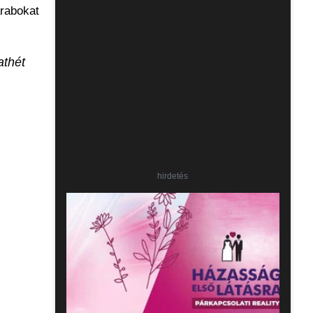
rabokat
athét
hirdetés