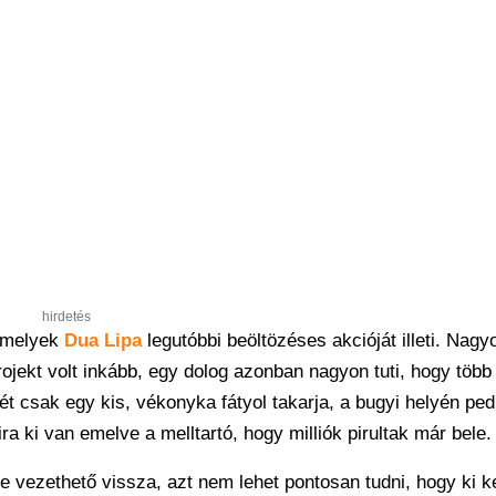
hirdetés
amelyek
Dua Lipa
legutóbbi beöltözéses akcióját illeti. Nag
jekt volt inkább, egy dolog azonban nagyon tuti, hogy több t
stét csak egy kis, vékonyka fátyol takarja, a bugyi helyén ped
ira ki van emelve a melltartó, hogy milliók pirultak már bele.
e vezethető vissza, azt nem lehet pontosan tudni, hogy ki k