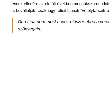
ennek ellenére az elmúlt években megsokszorosodott
is bevállalják, csakhogy rálicitáljanak "vetélytársaik
Dua Lipa nem most nevez először ebbe a versen
szőnyegein.