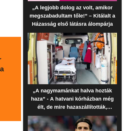
„A legjobb dolog az volt, amikor
megszabadultam tőle!” – Kitálalt a
Házasság első látásra álompárja
r
 a
„A nagymamánkat halva hozták
haza” - A hatvani kórházban még
élt, de mire hazaszállították,
meghalt az idős nő