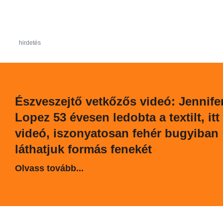
hirdetés
Észveszejtő vetkőzős videó: Jennife
Lopez 53 évesen ledobta a textilt, itt
videó, iszonyatosan fehér bugyiban
láthatjuk formás fenekét
Olvass tovább...