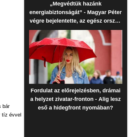
„Megvédtük hazánk
energiabiztonságát” - Magyar Péter
végre bejelentette, az egész ország
erre várt
Fordulat az előrejelzésben, drámai
a helyzet zivatar-fronton - Alig lesz
s bár
eső a hidegfront nyomában?
tíz évvel