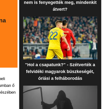
nem is fenyegették meg, mindenkit
átvert?
ana
"Hol a csapatunk?" - Szétverték a
felvidéki magyarok büszkeségét,
óriási a felháborodás
eli
zumban ő
 részében