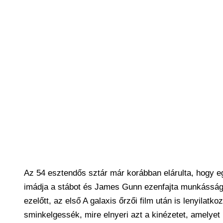
Az 54 esztendős sztár már korábban elárulta, hogy 
imádja a stábot és James Gunn ezenfajta munkásságát
ezelőtt, az első A galaxis őrzői film után is lenyila
sminkelgessék, mire elnyeri azt a kinézetet, amelyet