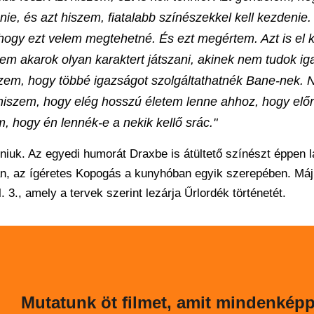
ie, és azt hiszem, fiatalabb színészekkel kell kezdenie. 
hogy ezt velem megtehetné. És ezt megértem. Azt is el k
m akarok olyan karaktert játszani, akinek nem tudok ig
iszem, hogy többé igazságot szolgáltathatnék Bane-nek.
 hiszem, hogy elég hosszú életem lenne ahhoz, hogy elő
, hogy én lennék-e a nekik kellő srác."
iuk. Az egyedi humorát Draxbe is átültető színészt éppen l
n, az ígéretes Kopogás a kunyhóban egyik szerepében. Máj
 3., amely a tervek szerint lezárja Űrlordék történetét.
Mutatunk öt filmet, amit mindenkép