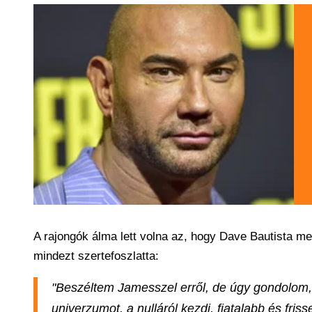
A rajongók álma lett volna az, hogy Dave Bautista 
mindezt szertefoszlatta:
"Beszéltem Jamesszel erről, de úgy gondolom, ho
univerzumot, a nulláról kezdi, fiatalabb és fris