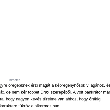
hirdetés
egyre öregebbnek érzi magát a képregényhősök világához, é
, de nem kér többet Drax szerepéből. A volt pankrátor már 
tkozta, hogy nagyon kevés türelme van ahhoz, hogy órákig
 karaktere tükröz a sikermoziban.