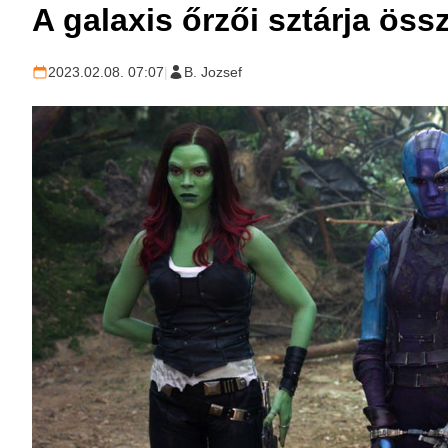
A galaxis őrzői sztárja öss
2023.02.08. 07:07
|
B. Jozsef