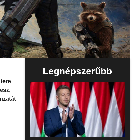
Legnépszerűbb
ktere
ész,
mzatát