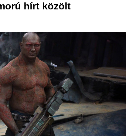
morú hírt közölt