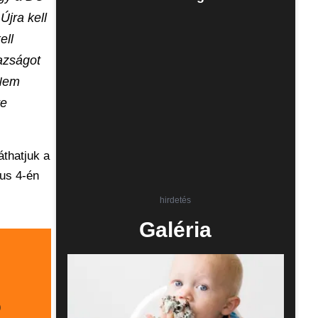
Újra kell
ell
azságot
 Nem
re
áthatjuk a
us 4-én
hirdetés
Galéria
p