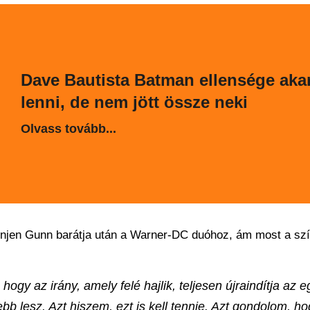
Dave Bautista Batman ellensége akar
lenni, de nem jött össze neki
Olvass tovább...
menjen Gunn barátja után a Warner-DC duóhoz, ám most a sz
gy az irány, amely felé hajlik, teljesen újraindítja az 
sebb lesz. Azt hiszem, ezt is kell tennie. Azt gondolom, h