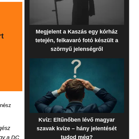
Megjelent a Kaszás egy kórház
t
tetején, felkavaró fotó készült a
szörnyű jelenségről
ínész
Kvíz: Eltűnőben lévő magyar
egész
szavak kvíze – hány jelentését
tudod még?
ogy a DC