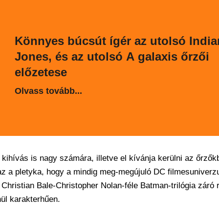
Könnyes búcsút ígér az utolsó Indi
Jones, és az utolsó A galaxis őrzői
előzetese
Olvass tovább...
 kihívás is nagy számára, illetve el kívánja kerülni az őrzőkb
 az a pletyka, hogy a mindig meg-megújuló DC filmesuniver
 Christian Bale-Christopher Nolan-féle Batman-trilógia záró
nül karakterhűen.