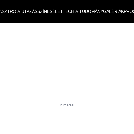
ASZTRO & UTAZÁS
SZÍNES
ÉLET
TECH & TUDOMÁNY
GALÉRIÁK
PRO
hirdetés