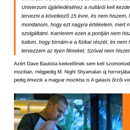
Univerzum újjáéledéséhez a nulláról kell kezden
tervezni a következő 15 évre, és nem hiszem, 
mondanom, hogy ezt nagyra értékelem, mert ne
szolgáltatni. Karrierem ezen a pontján nem h
tudom, hogy bírnám-e a fizikai részét, és nem
tervezzem az ilyen filmeket. Szóval nem hiszem
Azért Dave Bautista kedvelőinek sem kell szomorkodn
moziban, mégpedig M. Night Shyamalan új horrorjába
pedig érkezik a magyar mozikba is A galaxis őrzői vol.