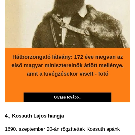
Hátborzongató látvány: 172 éve megvan az
első magyar miniszterelnök átlött mellénye,
amit a kivégzésekor viselt - fotó
Olvass tovább...
4., Kossuth Lajos hangja
1890. szeptember 20-án rögzítették Kossuth apánk