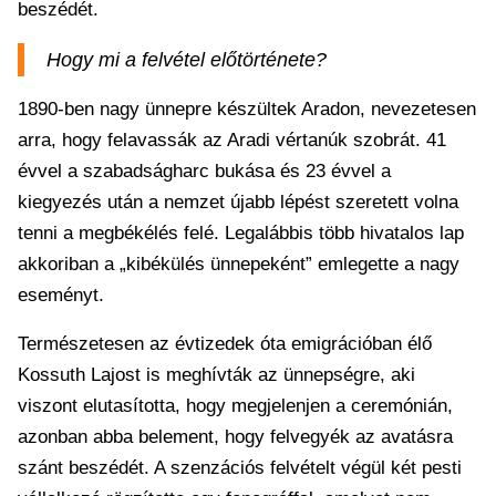
beszédét.
Hogy mi a felvétel előtörténete?
1890-ben nagy ünnepre készültek Aradon, nevezetesen
arra, hogy felavassák az Aradi vértanúk szobrát. 41
évvel a szabadságharc bukása és 23 évvel a
kiegyezés után a nemzet újabb lépést szeretett volna
tenni a megbékélés felé. Legalábbis több hivatalos lap
akkoriban a „kibékülés ünnepeként” emlegette a nagy
eseményt.
Természetesen az évtizedek óta emigrációban élő
Kossuth Lajost is meghívták az ünnepségre, aki
viszont elutasította, hogy megjelenjen a ceremónián,
azonban abba belement, hogy felvegyék az avatásra
szánt beszédét. A szenzációs felvételt végül két pesti