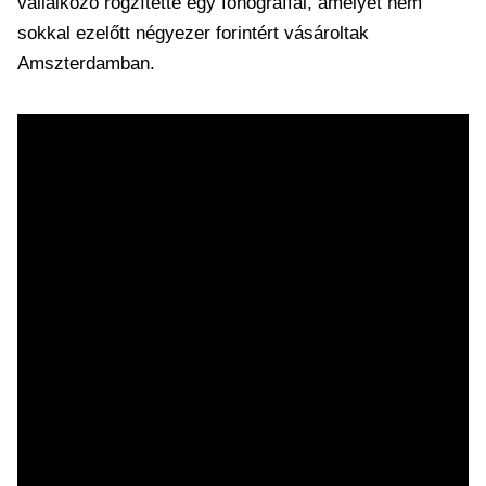
vállalkozó rögzítette egy fonográffal, amelyet nem
sokkal ezelőtt négyezer forintért vásároltak
Amszterdamban.