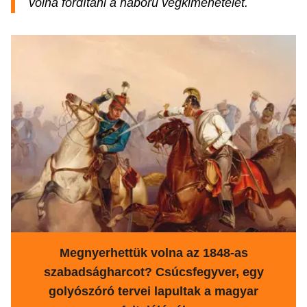
volna fordítani a háború végkimenetelét.
Megnyerhettük volna az 1848-as
szabadságharcot? Csúcsfegyver, egy
golyószóró tervei lapultak a magyar