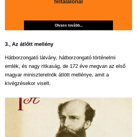
feltalálónál
Olvass tovább...
3., Az átlőtt mellény
Hátborzongató látvány, hátborzongató történelmi
emlék, és nagy ritkaság, de 172 éve megvan az első
magyar miniszterelnök átlött mellénye, amit a
kivégzésekor viselt.