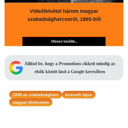
Videófelvétel három magyar
szabadságharcosról, 1865-ből
Olvass tovább...
Állítsd be, hogy a Promotions cikkeit mindig az
elsők között lásd a Google keresőben
1848-as szabadságharc
kossuth lajos
magyar történelem