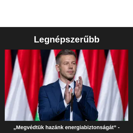
Legnépszerűbb
„Megvédtük hazánk energiabiztonságát” -