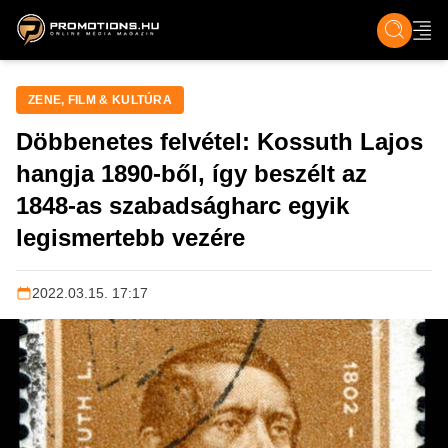
ZENE, FILM & KULT
SPORT
GASZTRO & UTAZÁS
SZÍNES
ÉLET
TECH & TU
ZENE, FILM & KULTÚRA
Döbbenetes felvétel: Kossuth Lajos
hangja 1890-ből, így beszélt az
1848-as szabadságharc egyik
legismertebb vezére
2022.03.15. 17:17