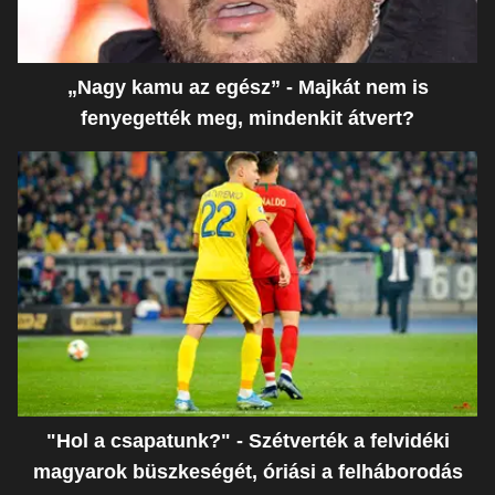
„Nagy kamu az egész” - Majkát nem is
fenyegették meg, mindenkit átvert?
"Hol a csapatunk?" - Szétverték a felvidéki
magyarok büszkeségét, óriási a felháborodás