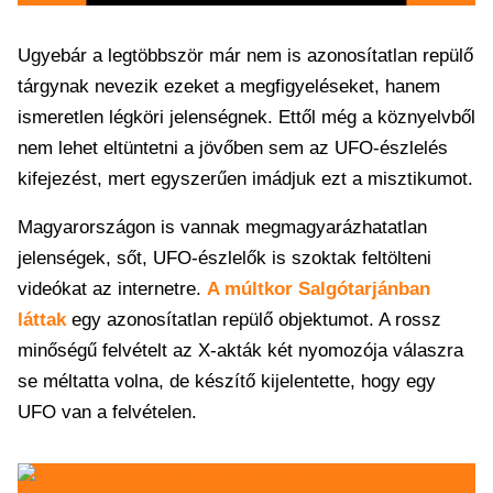
Ugyebár a legtöbbször már nem is azonosítatlan repülő
tárgynak nevezik ezeket a megfigyeléseket, hanem
ismeretlen légköri jelenségnek. Ettől még a köznyelvből
nem lehet eltüntetni a jövőben sem az UFO-észlelés
kifejezést, mert egyszerűen imádjuk ezt a misztikumot.
Magyarországon is vannak megmagyarázhatatlan
jelenségek, sőt, UFO-észlelők is szoktak feltölteni
videókat az internetre.
A múltkor Salgótarjánban
láttak
egy azonosítatlan repülő objektumot. A rossz
minőségű felvételt az X-akták két nyomozója válaszra
se méltatta volna, de készítő kijelentette, hogy egy
UFO van a felvételen.