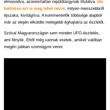
elmosódva, azonosítatlan repülőtárgynak titulálva.
Ide
kattintva azt is meg lehet nézni,
milyen messzebbről
éjszaka, kivilágítva. A kommentelők többsége alapból
már az elején elküldte melegebb éghajlatra az észlelőt.
Szóval Magyarországon sem minden UFO-észlelés,
ami fénylik. Ettől még vannak esetek, amiket valóban
megéri jobban szemügyre venni.