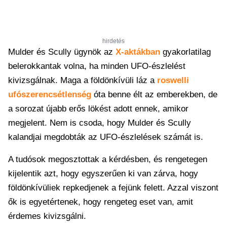
hirdetés
Mulder és Scully ügynök az
X-aktákban
gyakorlatilag
belerokkantak volna, ha minden UFO-észlelést
kivizsgálnak. Maga a földönkívüli láz a
roswelli
ufószerencsétlenség
óta benne élt az emberekben, de
a sorozat újabb erős lökést adott ennek, amikor
megjelent. Nem is csoda, hogy Mulder és Scully
kalandjai megdobták az UFO-észlelések számát is.
A tudósok megosztottak a kérdésben, és rengetegen
kijelentik azt, hogy egyszerűen ki van zárva, hogy
földönkívüliek repkedjenek a fejünk felett. Azzal viszont
ők is egyetértenek, hogy rengeteg eset van, amit
érdemes kivizsgálni.