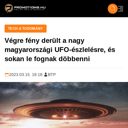
ZENE, FILM & KULT
SPORT
GASZTRO & UTAZÁS
SZÍNES
ÉLET
TECH & TU
TECH & TUDOMÁNY
Végre fény derült a nagy
magyarországi UFO-észlelésre, és
sokan le fognak döbbenni
2023.03.15. 18:18
|
BTP