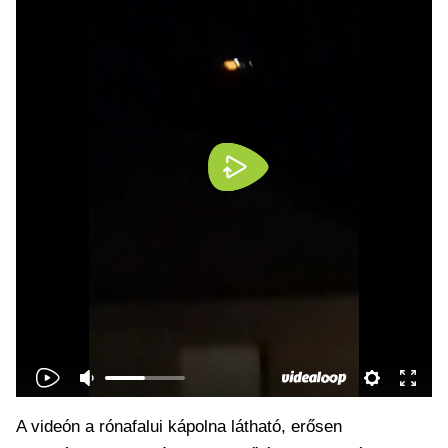
A videón a rónafalui kápolna látható, erősen