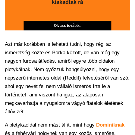
kiakadtak rá
Olvass tovább...
Azt már korábban is lehetett tudni, hogy régi az
ismeretség közte és Borka között, de van még egy
nagyon furcsa átfedés, amiről egyre több oldalon
pletykálnak. Nem győzzük hangsúlyozni, hogy egy
népszerű internetes oldal (Reddit) felvetéséről van szó,
ahol egy nevét fel nem vállaló ismerős írta le a
történetet, ami viszont ha igaz, az alaposan
megkavarhatja a nyugalomra vágyó fiatalok életének
állóvizét.
A pletykaoldal nem mást állít, mint hogy
Dominiknak
és a fehérvári hölgynek van egy közös ismerőse,