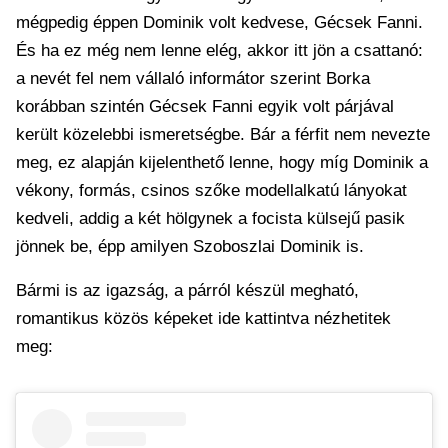
mégpedig éppen Dominik volt kedvese, Gécsek Fanni.
És ha ez még nem lenne elég, akkor itt jön a csattanó:
a nevét fel nem vállaló informátor szerint Borka
korábban szintén Gécsek Fanni egyik volt párjával
került közelebbi ismeretségbe. Bár a férfit nem nevezte
meg, ez alapján kijelenthető lenne, hogy míg Dominik a
vékony, formás, csinos szőke modellalkatú lányokat
kedveli, addig a két hölgynek a focista külsejű pasik
jönnek be, épp amilyen Szoboszlai Dominik is.
Bármi is az igazság, a párról készül megható,
romantikus közös képeket ide kattintva nézhetitek
meg: