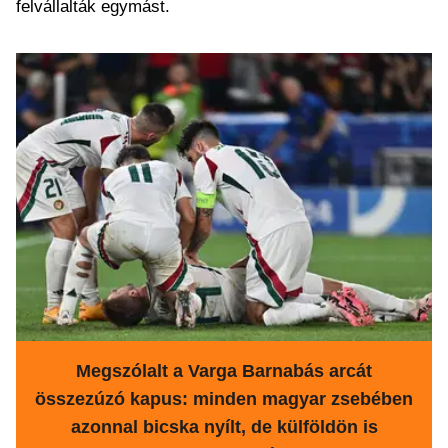
felvállalták egymást.
Megszólalt a Varga Barnabás arcát
összezúzó kapus: minden magyar zsebében
azonnal bicska nyílt, de külföldön is