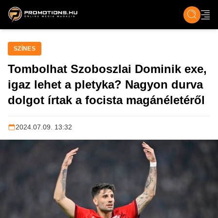
ZENE, FILM & KULT
SPORT
GASZTRO & UTAZÁS
SZÍNES
ÉLET
TECH & TU
SZÍNES
Tombolhat Szoboszlai Dominik exe,
igaz lehet a pletyka? Nagyon durva
dolgot írtak a focista magánéletéről
2024.07.09. 13:32