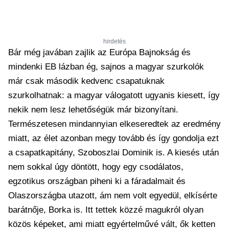
hirdetés
Bár még javában zajlik az Európa Bajnokság és
mindenki EB lázban ég, sajnos a magyar szurkolók
már csak második kedvenc csapatuknak
szurkolhatnak: a magyar válogatott ugyanis kiesett, így
nekik nem lesz lehetőségük már bizonyítani.
Természetesen mindannyian elkeseredtek az eredmény
miatt, az élet azonban megy tovább és így gondolja ezt
a csapatkapitány, Szoboszlai Dominik is. A kiesés után
nem sokkal úgy döntött, hogy egy csodálatos,
egzotikus országban piheni ki a fáradalmait és
Olaszországba utazott, ám nem volt egyedül, elkísérte
barátnője, Borka is. Itt tettek közzé magukról olyan
közös képeket, ami miatt egyértelművé vált, ők ketten