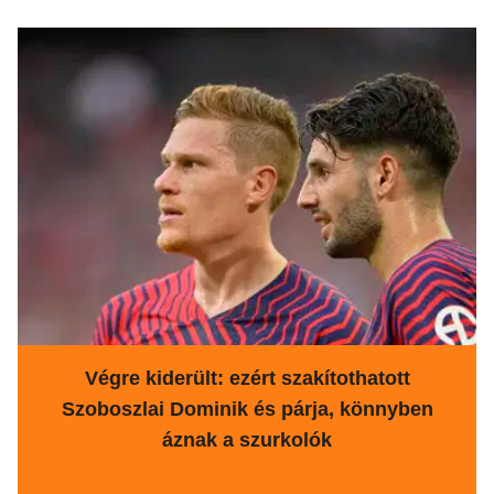
Végre kiderült: ezért szakítothatott
Szoboszlai Dominik és párja, könnyben
áznak a szurkolók