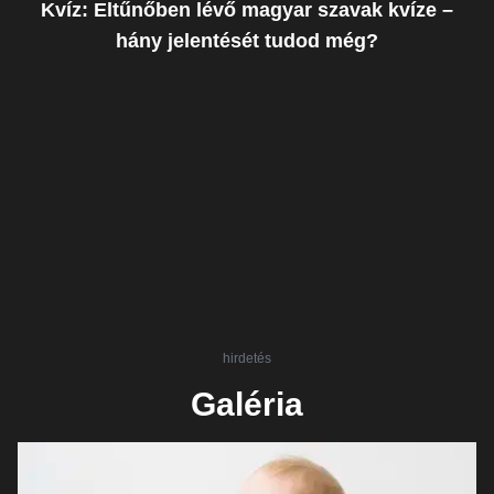
Kvíz: Eltűnőben lévő magyar szavak kvíze –
hány jelentését tudod még?
hirdetés
Galéria