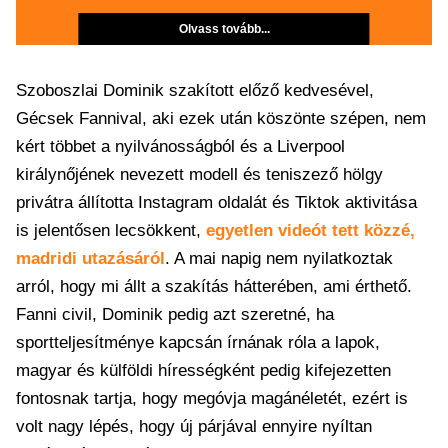
Olvass tovább...
Szoboszlai Dominik szakított előző kedvesével,
Gécsek Fannival, aki ezek után köszönte szépen, nem
kért többet a nyilvánosságból és a Liverpool
királynőjének nevezett modell és teniszező hölgy
privátra állította Instagram oldalát és Tiktok aktivitása
is jelentősen lecsökkent,
egyetlen videót tett közzé,
madridi utazásáról
. A mai napig nem nyilatkoztak
arról, hogy mi állt a szakítás hátterében, ami érthető.
Fanni civil, Dominik pedig azt szeretné, ha
sportteljesítménye kapcsán írnának róla a lapok,
magyar és külföldi hírességként pedig kifejezetten
fontosnak tartja, hogy megóvja magánéletét, ezért is
volt nagy lépés, hogy új párjával ennyire nyíltan