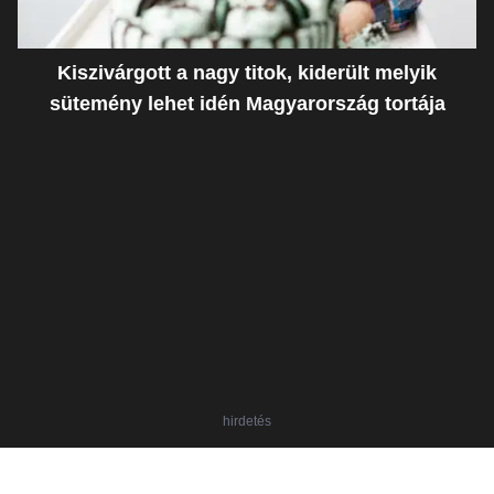
Kiszivárgott a nagy titok, kiderült melyik
sütemény lehet idén Magyarország tortája
hirdetés