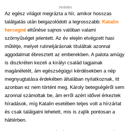
hirdetés
Az egész világot megrázta a hír, amikor hosszas
találgatás után beigazolódott a legrosszabb:
Katalin
hercegné
eltűnése sajnos valóban valami
szörnyűséget jelentett. Az év elején elvégzett hasi
műtétje, melyet rutineljárásnak tituláltak azonnal
aggodalmat ébresztett az emberekben. A palota amúgy
is diszkréten kezeli a királyi család tagjainak
magánéletét, ám egészségügyi kérdésekben a nép
megnyugtatása érdekében általában nyilatkoznak, itt
azonban ez nem történt meg. Károly betegségéről sem
azonnal számoltak be, ám erről azért idővel érkeztek
híradások, míg Katalin esetében teljes volt a hírzárlat
és csak találgatni lehetett, mis is zajlik pontosan a
háttérben.