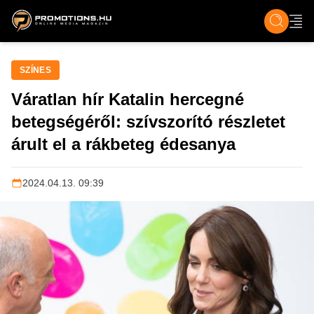
ZENE, FILM & KULT
SPORT
GASZTRO & UTAZÁS
SZÍNES
ÉLET
TECH & TU
SZÍNES
Váratlan hír Katalin hercegné
betegségéről: szívszorító részletet
árult el a rákbeteg édesanya
2024.04.13. 09:39