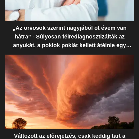
„Az orvosok szerint nagyjából öt évem van
hátra” - Súlyosan félrediagnosztizálták az
anyukát, a poklok poklát kellett átélnie egy
ostoba hiba miatt
Változott az előrejelzés, csak keddig tart a