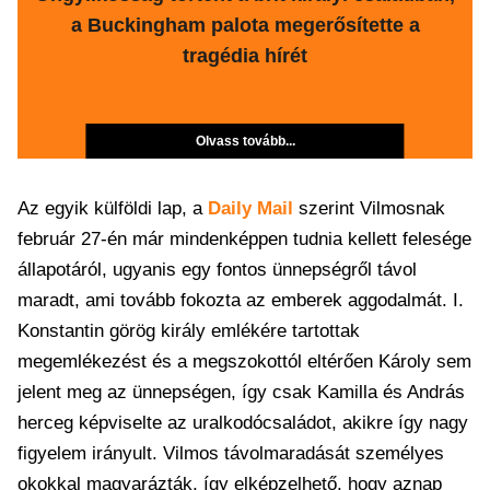
a Buckingham palota megerősítette a
tragédia hírét
Olvass tovább...
Az egyik külföldi lap, a
Daily Mail
szerint Vilmosnak
február 27-én már mindenképpen tudnia kellett felesége
állapotáról, ugyanis egy fontos ünnepségről távol
maradt, ami tovább fokozta az emberek aggodalmát. I.
Konstantin görög király emlékére tartottak
megemlékezést és a megszokottól eltérően Károly sem
jelent meg az ünnepségen, így csak Kamilla és András
herceg képviselte az uralkodócsaládot, akikre így nagy
figyelem irányult. Vilmos távolmaradását személyes
okokkal magyarázták, így elképzelhető, hogy aznap