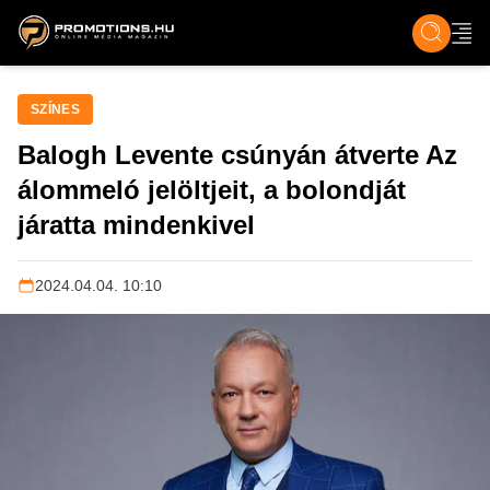
ZENE, FILM & KULT
SPORT
GASZTRO & UTAZÁS
SZÍNES
ÉLET
TECH & TU
SZÍNES
Balogh Levente csúnyán átverte Az
álommeló jelöltjeit, a bolondját
járatta mindenkivel
2024.04.04. 10:10