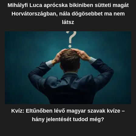
Mihályfi Luca aprócska bikiniben sütteti magát
Horvátországban, nála dögösebbet ma nem
látsz
Kvíz: Eltűnőben lévő magyar szavak kvíze –
hány jelentését tudod még?