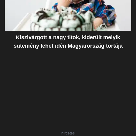
Kiszivárgott a nagy titok, kiderült melyik
sütemény lehet idén Magyarország tortája
hirdetés