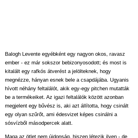
Balogh Levente egyébként egy nagyon okos, ravasz
ember - ez már sokszor bebizonyosodott; és most is
kitalált egy rafkós átverést a jelölteknek, hogy
megnézze, hányan esnek bele a csapdájába. Ugyanis
hívott néhány feltalálót, akik egy-egy pitchen mutatták
be a termékeiket. Az igazi feltalálók között azonban
megjelent egy bűvész is, aki azt állította, hogy csinált
egy olyan szűrőt, ami édesvizet képes csinálni a
sósvízből másodpercek alatt.
Maga az ötlet nem újdonság, hiszen létezik ilyen - de