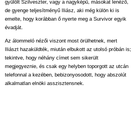
gyűlölt Szilveszter, vagy a nagyképű, másokat lenéző,
de gyenge teljesítményű Iliász, aki még külön ki is
emelte, hogy korábban ő nyerte meg a Survivor egyik
évadját.
Az álommeló nézői viszont most örülhetnek, mert
Iliászt hazaküldték, miután elbukott az utolsó próbán is;
tekintve, hogy néhány címet sem sikerült
megjegyeznie, és csak egy helyben toporgott az utcán
telefonnal a kezében, bebizonyosodott, hogy abszolút
alkalmatlan elnöki asszisztensnek.