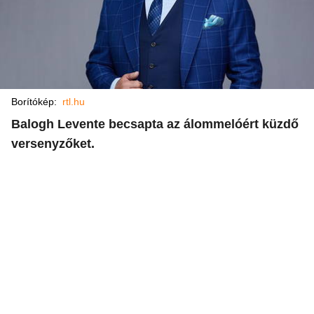
Borítókép:
rtl.hu
Balogh Levente becsapta az álommelóért küzdő
versenyzőket.