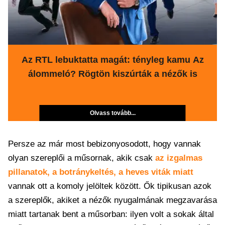
Az RTL lebuktatta magát: tényleg kamu Az
álommeló? Rögtön kiszúrták a nézők is
Olvass tovább...
Persze az már most bebizonyosodott, hogy vannak
olyan szereplői a műsornak, akik csak
az izgalmas
pillanatok, a botránykeltés, a heves viták miatt
vannak ott a komoly jelöltek között. Ők tipikusan azok
a szereplők, akiket a nézők nyugalmának megzavarása
miatt tartanak bent a műsorban: ilyen volt a sokak által