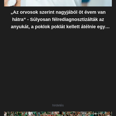
„Az orvosok szerint nagyjából öt évem van
hátra” - Súlyosan félrediagnosztizálták az
anyukát, a poklok poklát kellett átélnie egy
ostoba hiba miatt
hirdetés