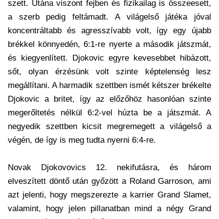
szett. Utána viszont fejben és fizikailag is összeesett,
a szerb pedig feltámadt. A világelső játéka jóval
koncentráltabb és agresszívabb volt, így egy újabb
brékkel könnyedén, 6:1-re nyerte a második játszmát,
és kiegyenlített. Djokovic egyre kevesebbet hibázott,
sőt, olyan érzésünk volt szinte képtelenség lesz
megállítani. A harmadik szettben ismét kétszer brékelte
Djokovic a britet, így az előzőhöz hasonlóan szinte
megerőltetés nélkül 6:2-vel húzta be a játszmát. A
negyedik szettben kicsit megremegett a világelső a
végén, de így is meg tudta nyerni 6:4-re.
Novak Djokovovics 12. nekifutásra, és három
elveszített döntő után győzött a Roland Garroson, ami
azt jelenti, hogy megszerezte a karrier Grand Slamet,
valamint, hogy jelen pillanatban mind a négy Grand