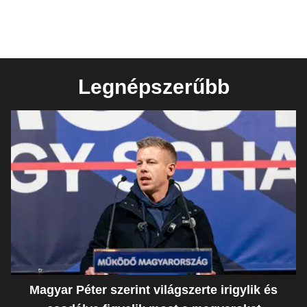
Legnépszerűbb
Magyar Péter szerint világszerte irigylik és