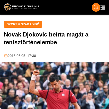
ZENE, FILM & KULT
SPORT
GASZTRO & UTAZÁS
SZÍNES
ÉLET
TECH & TU
SPORT & SZABADIDŐ
Novak Djokovic beírta magát a
tenisztörténelembe
2016.06.05. 17:38