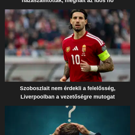
hazaszállították, meghalt az idős nő
Szoboszlait nem érdekli a felelősség,
Liverpoolban a vezetőségre mutogat