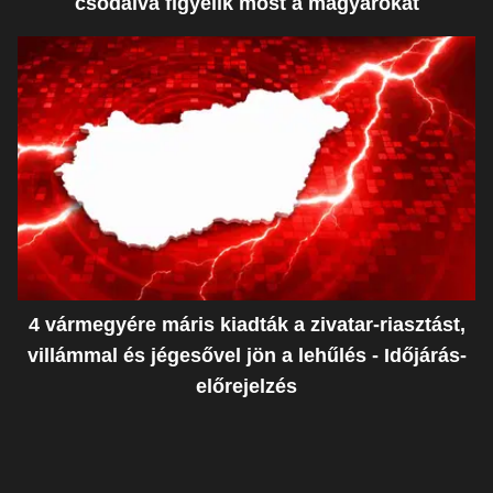
csodálva figyelik most a magyarokat
4 vármegyére máris kiadták a zivatar-riasztást,
villámmal és jégesővel jön a lehűlés - Időjárás-
előrejelzés