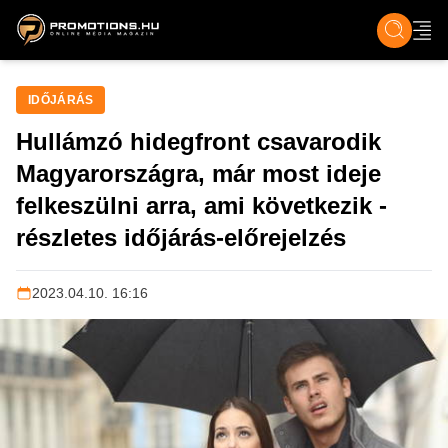
ZENE, FILM & KULT
SPORT
GASZTRO & UTAZÁS
SZÍNES
ÉLET
TECH & TU
IDŐJÁRÁS
Hullámzó hidegfront csavarodik
Magyarországra, már most ideje
felkeszülni arra, ami következik -
részletes időjárás-előrejelzés
2023.04.10. 16:16