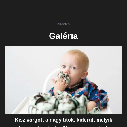
hirdetés
Galéria
Kiszivárgott a nagy titok, kiderült melyik