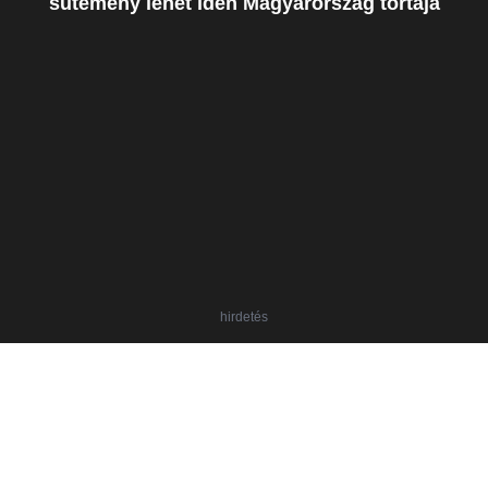
sütemény lehet idén Magyarország tortája
hirdetés