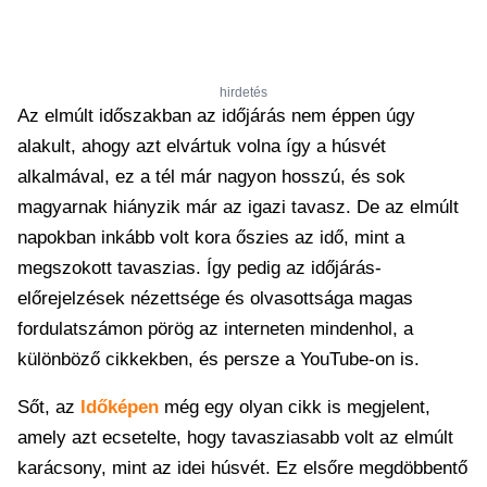
hirdetés
Az elmúlt időszakban az időjárás nem éppen úgy
alakult, ahogy azt elvártuk volna így a húsvét
alkalmával, ez a tél már nagyon hosszú, és sok
magyarnak hiányzik már az igazi tavasz. De az elmúlt
napokban inkább volt kora őszies az idő, mint a
megszokott tavaszias. Így pedig az időjárás-
előrejelzések nézettsége és olvasottsága magas
fordulatszámon pörög az interneten mindenhol, a
különböző cikkekben, és persze a YouTube-on is.
Sőt, az
Időképen
még egy olyan cikk is megjelent,
amely azt ecsetelte, hogy tavasziasabb volt az elmúlt
karácsony, mint az idei húsvét. Ez elsőre megdöbbentő