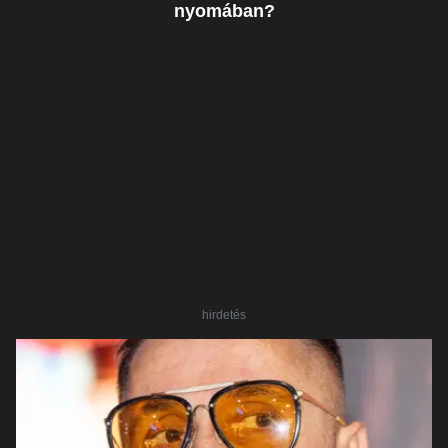
nyomában?
hirdetés