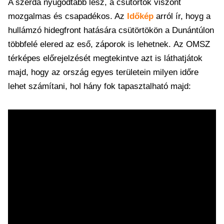
A szerda nyugodtabb lesz, a csütörtök viszont
mozgalmas és csapadékos. Az
Időkép
arról ír, hoyg a
hullámzó hidegfront hatására csütörtökön a Dunántúlon
többfelé elered az eső, záporok is lehetnek. Az OMSZ
térképes előrejelzését megtekintve azt is láthatjátok
majd, hogy az ország egyes területein milyen időre
lehet számítani, hol hány fok tapasztalható majd: