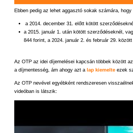
Ebben pedig az lehet aggasztó sokak számára, hogy
a 2014. december 31. előtt kötött szerződéseknél
a 2015. január 1. után kötött szerződéseknél, va
844 forint, a 2024. január 2. és február 29. közöt
Az OTP az idei díjemelései kapcsán többek között az
a díjmentesség, ám ahogy azt a
lap kiemelte
ezek sz
Az OTP nevével egyébként rendszeresen visszaélnek 
videóban is látszik: