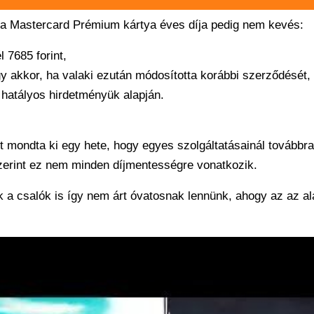
 a Mastercard Prémium kártya éves díja pedig nem kevés:
 7685 forint,
gy akkor, ha valaki ezután módosította korábbi szerződését,
t hatályos hirdetményük alapján.
t mondta ki egy hete, hogy egyes szolgáltatásainál továbbr
erint ez nem minden díjmentességre vonatkozik.
a csalók is így nem árt óvatosnak lennünk, ahogy az az al