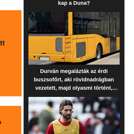
kap a Duna?
tt
Durván megalázták az érdi
buszsofőrt, aki rövidnadrágban
vezetett, majd olyasmi történt,
amire senki sem számított
A