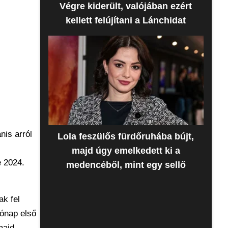
Végre kiderült, valójában ezért
kellett felújítani a Lánchidat
nis arról
Lola feszülős fürdőruhába bújt,
majd úgy emelkedett ki a
e 2024.
medencéből, mint egy sellő
ak fel
hónap első
majd