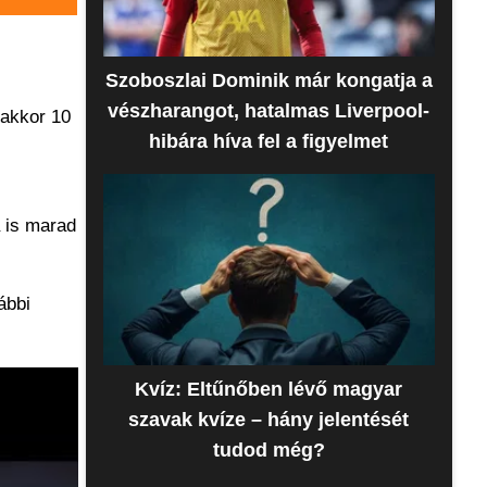
Szoboszlai Dominik már kongatja a
vészharangot, hatalmas Liverpool-
 akkor 10
hibára híva fel a figyelmet
a is marad
ábbi
Kvíz: Eltűnőben lévő magyar
szavak kvíze – hány jelentését
tudod még?