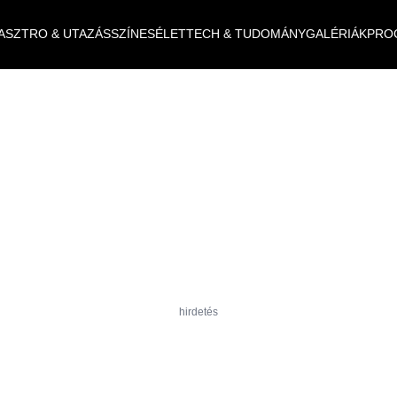
ASZTRO & UTAZÁS
SZÍNES
ÉLET
TECH & TUDOMÁNY
GALÉRIÁK
PRO
hirdetés