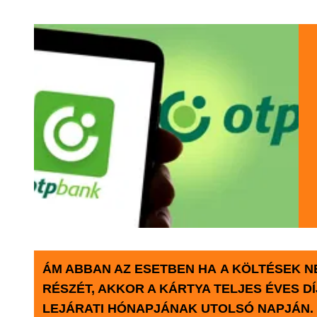
ÁM ABBAN AZ ESETBEN HA A KÖLTÉSEK NE
RÉSZÉT, AKKOR A KÁRTYA TELJES ÉVES D
LEJÁRATI HÓNAPJÁNAK UTOLSÓ NAPJÁN.