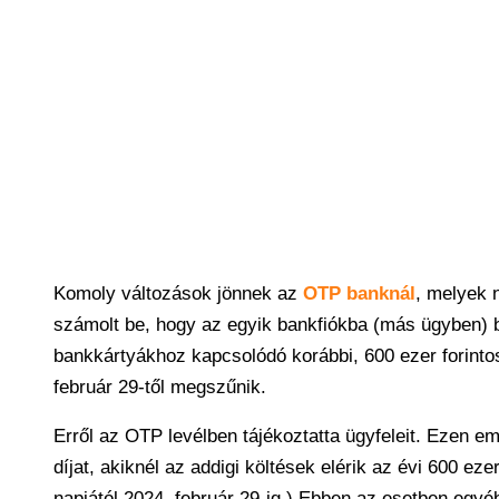
Komoly változások jönnek az
OTP banknál
, melyek 
számolt be, hogy az egyik bankfiókba (más ügyben)
bankkártyákhoz kapcsolódó korábbi, 600 ezer forinto
február 29-től megszűnik.
Erről az OTP levélben tájékoztatta ügyfeleit. Ezen e
díjat, akiknél az addigi költések elérik az évi 600 eze
napjától 2024. február 29-ig.) Ebben az esetben egyé