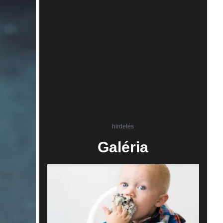
hirdetés
Galéria