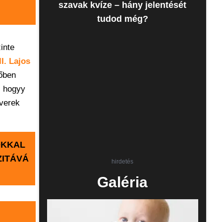
szavak kvíze – hány jelentését
tudod még?
inte
II. Lajos
rőben
, hogyy
yverek
OKKAL
ZITÁVÁ
hirdetés
Galéria