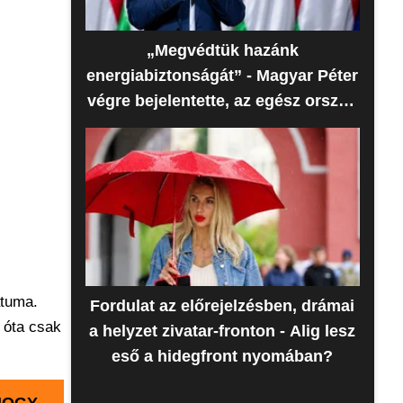
„Megvédtük hazánk
energiabiztonságát” - Magyar Péter
végre bejelentette, az egész ország
erre várt
átuma.
Fordulat az előrejelzésben, drámai
 óta csak
a helyzet zivatar-fronton - Alig lesz
eső a hidegfront nyomában?