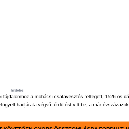
hirdetés
pi fájdalomhoz a mohácsi csatavesztés rettegett, 1526-os d
lügyelt hadjárata végső tőrdöfést vitt be, a már évszázazok