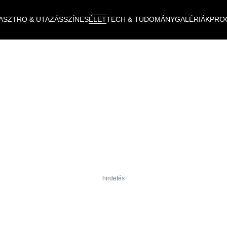
ASZTRO & UTAZÁS
SZÍNES
ÉLET
TECH & TUDOMÁNY
GALÉRIÁK
PRO
hirdetés