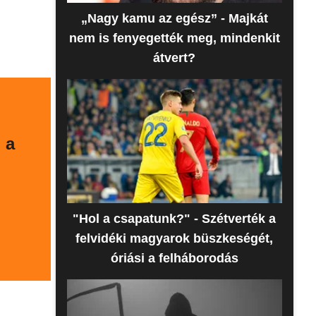
„Nagy kamu az egész” - Majkát
nem is fenyegették meg, mindenkit
átvert?
 a
"Hol a csapatunk?" - Szétverték a
felvidéki magyarok büszkeségét,
óriási a felháborodás