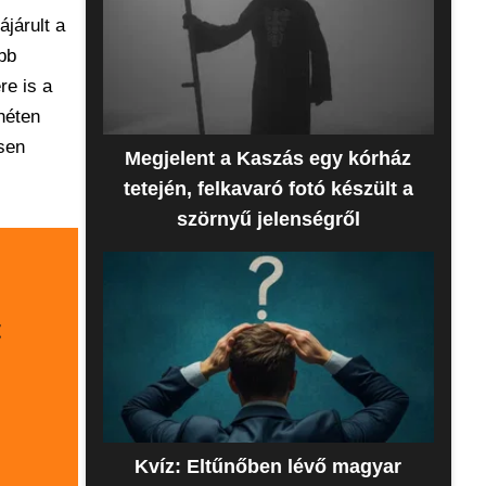
járult a
bb
re is a
héten
ősen
Megjelent a Kaszás egy kórház
tetején, felkavaró fotó készült a
szörnyű jelenségről
t
Kvíz: Eltűnőben lévő magyar