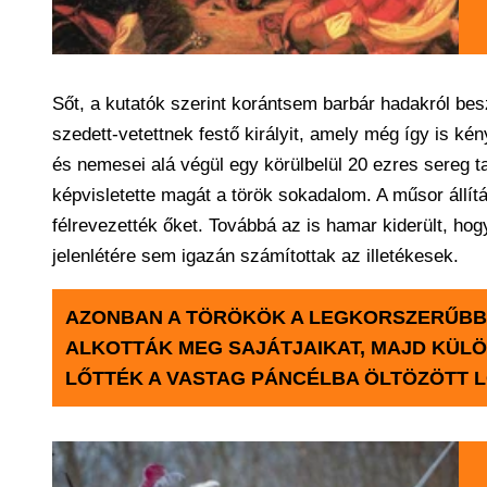
Sőt, a kutatók szerint korántsem barbár hadakról bes
szedett-vetettnek festő királyit, amely még így is ké
és nemesei alá végül egy körülbelül 20 ezres sereg 
képvisletette magát a török sokadalom. A műsor állít
félrevezették őket. Továbbá az is hamar kiderült, 
jelenlétére sem igazán számítottak az illetékesek.
AZONBAN A TÖRÖKÖK A LEGKORSZERŰBB
ALKOTTÁK MEG SAJÁTJAIKAT, MAJD KÜLÖ
LŐTTÉK A VASTAG PÁNCÉLBA ÖLTÖZÖTT L