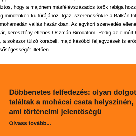
biztos, hogy a majdnem másfélévszázados török rabiga hozzá
ág mindenkori kultúrájához. Igaz, szerencsénkre a Balkán tö
 mohamedán vallás hazánkban. Az egykori szenvedés ellené
ár, keresztény ellenes Oszmán Birodalom. Pedig az elmúlt 
 a sokszor túlzó korabeli, majd későbbi feljegyzések is er
lsőségességét illetően.
Döbbenetes felfedezés: olyan dolgo
találtak a mohácsi csata helyszínén,
ami történelmi jelentőségű
Olvass tovább...