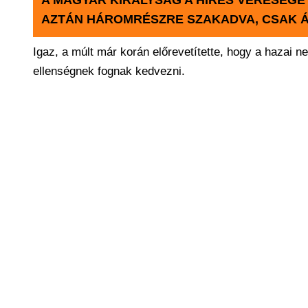
A MAGYAR KIRÁLYSÁG A HÍRES VERESÉG
AZTÁN HÁROMRÉSZRE SZAKADVA, CSAK 
Igaz, a múlt már korán előrevetítette, hogy a hazai n
ellenségnek fognak kedvezni.