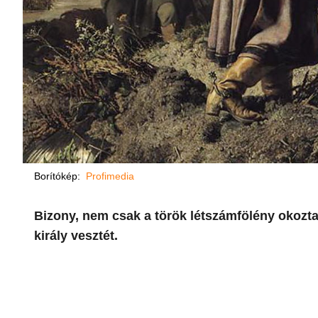
Borítókép:
Profimedia
Bizony, nem csak a török létszámfölény okozta
király vesztét.