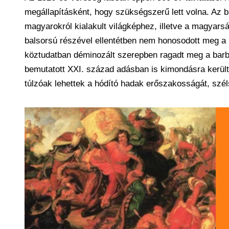
megállapításként, hogy szükségszerű lett volna. Az 
magyarokról kialakult világképhez, illetve a magyars
balsorsú részével ellentétben nem honosodott meg a
köztudatban déminozált szerepben ragadt meg a barb
bemutatott XXI. század adásban is kimondásra került,
túlzóak lehettek a hódító hadak erőszakosságát, szé