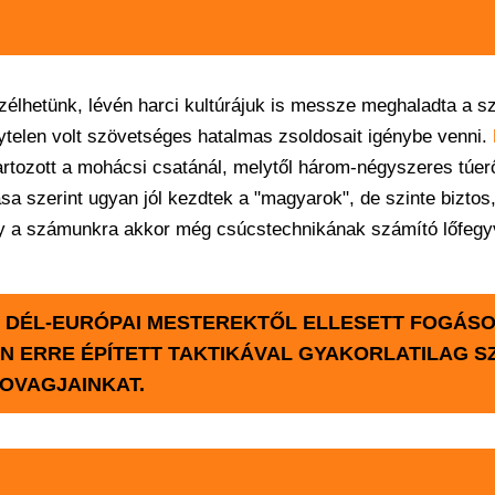
zélhetünk, lévén harci kultúrájuk is messze meghaladta a sz
nytelen volt szövetséges hatalmas zsoldosait igénybe venni.
tartozott a mohácsi csatánál, melytől három-négyszeres túe
ása szerint ugyan jól kezdtek a "magyarok", de szinte biztos
hogy a számunkra akkor még csúcstechnikának számító lőfeg
 DÉL-EURÓPAI MESTEREKTŐL ELLESETT FOGÁS
N ERRE ÉPÍTETT TAKTIKÁVAL GYAKORLATILAG S
OVAGJAINKAT.