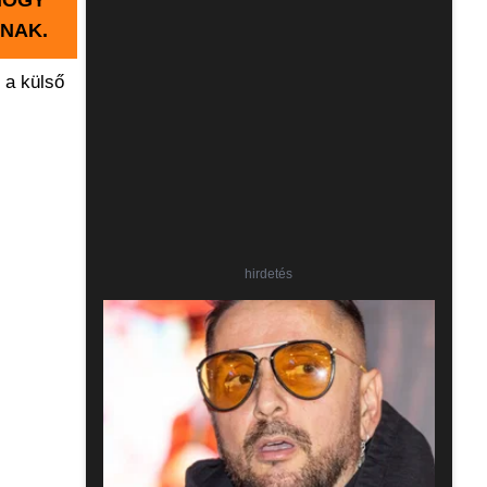
HOGY
NAK.
 a külső
hirdetés