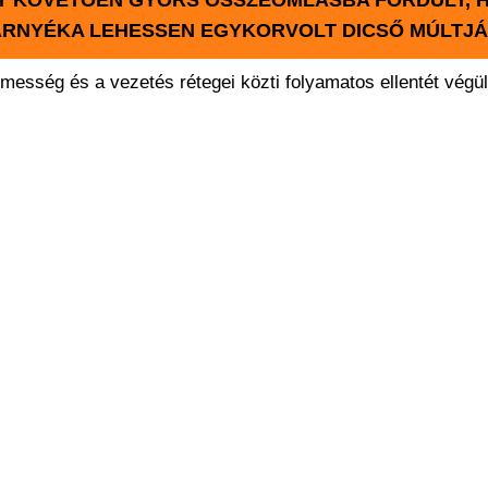
ET KÖVETŐEN GYORS ÖSSZEOMLÁSBA FORDULT, 
ÁRNYÉKA LEHESSEN EGYKORVOLT DICSŐ MÚLTJÁ
emesség és a vezetés rétegei közti folyamatos ellentét végül