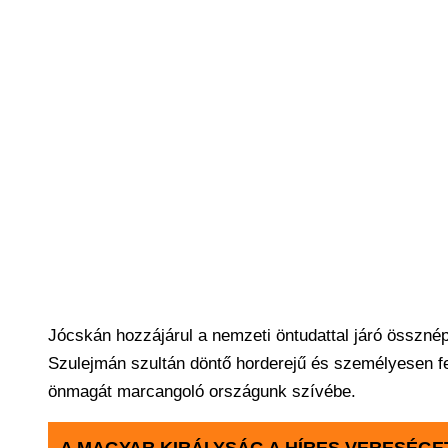
Jócskán hozzájárul a nemzeti öntudattal járó összné
Szulejmán szultán döntő horderejű és személyesen fe
önmagát marcangoló országunk szívébe.