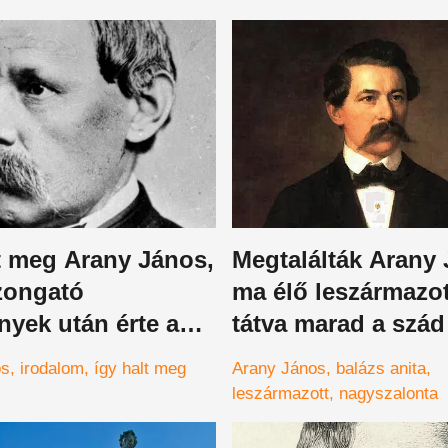
t meg Arany János,
Megtalálták Arany
zongató
ma élő leszármazot
yek után érte a
tátva marad a szád 
igazi hírességről 
os
irodalom
így halt meg
Arany János
balázs anita
leszármazott
nagyszalonta