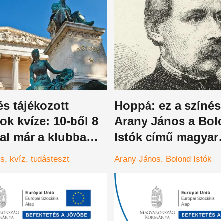
és tájékozott
Hoppá: ez a színés
k kvíze: 10-ből 8
Arany János a Bol
al már a klubba
Istók című magyar
l - és akkor Arany
filmben
os
kvíz
tudásteszt
Arany János
Bolond Istók
alladái
eznek