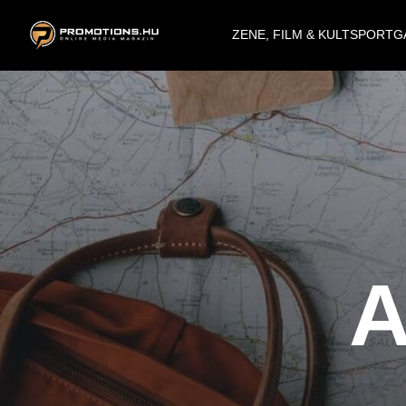
ZENE, FILM & KULT
SPORT
G
A