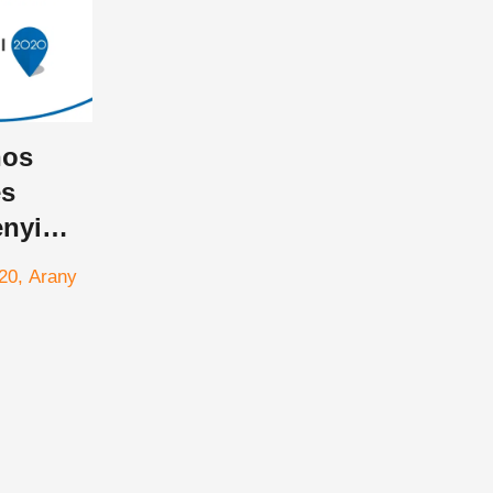
nos
és
nyi
20
Arany