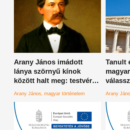
Arany János imádott
Tanult 
lánya szörnyű kínok
magyaro
között halt meg: testvére
válassz
mesélt az eltitkolt családi
tartozo
Arany János
magyar történelem
Arany Ján
tragédiáról
János b
követk