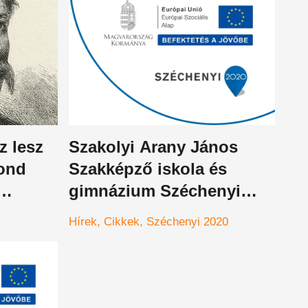
z lesz
Szakolyi Arany János
ond
Szakképző iskola és
gimnázium Széchenyi
2020
Hírek
Cikkek
Széchenyi 2020