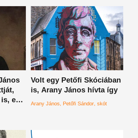
 János
Volt egy Petőfi Skóciában
tját,
is, Arany János hívta így
is, egy
Arany János
Petőfi Sándor
skót
van szó