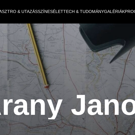
ASZTRO & UTAZÁS
SZÍNES
ÉLET
TECH & TUDOMÁNY
GALÉRIÁK
PRO
rany Jan