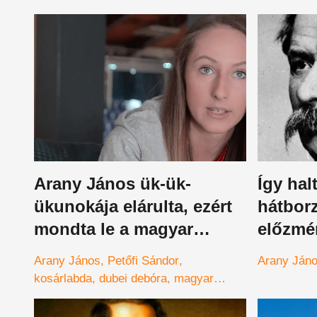
Arany János ük-ük-
Így hal
ükunokája elárulta, ezért
hátbor
mondta le a magyar
előzmén
válogatottban való
vég
Arany János
Petőfi Sándor
Arany Ján
szereplését
kosárlabda
dubei debóra
magyar
válogatott
történelem