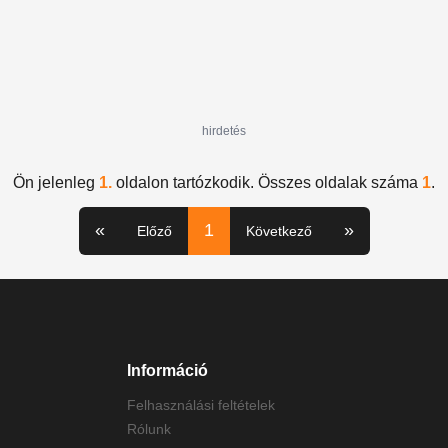
hirdetés
Ön jelenleg
1.
oldalon tartózkodik. Összes oldalak száma
1
.
«
1
»
Előző
Következő
Információ
Felhasználási feltételek
Rólunk