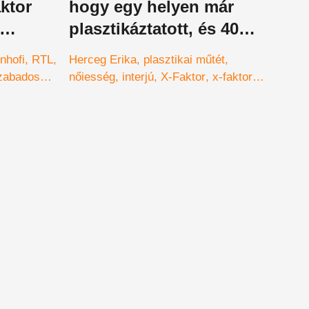
aktor
hogy egy helyen már
plasztikáztatott, és 40
a leplet
évesen újabb műtéteket
nhofi
RTL
Herceg Erika
plasztikai műtét
vállal be
zabados
nőiesség
interjú
X-Faktor
x-faktor
nteség
2022
mentor
mentorok
leb
ág