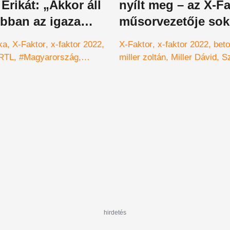
Erikát: „Akkor áll
nyílt meg – az X-F
obban az igaza
műsorvezetője sok
, amikor nincs
titokról rántotta le 
ka
X-Faktor
x-faktor 2022
X-Faktor
x-faktor 2022
beto
RTL
#Magyarország
miller zoltán
Miller Dávid
S
i
Puskás Peti
celebek
Ágnes
exkluzív interjú
őszi
 vélemény
őszintén
finálé
zenei karrier
megfelelés
ce
#műsorvezető
#Magyarorsz
hirdetés