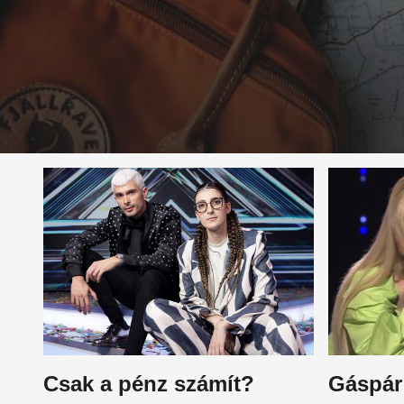
Csak a pénz számít?
Gáspár 