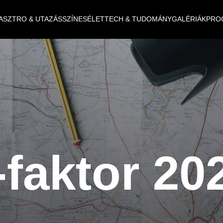
ASZTRO & UTAZÁS
SZÍNES
ÉLET
TECH & TUDOMÁNY
GALÉRIÁK
PRO
-faktor 20