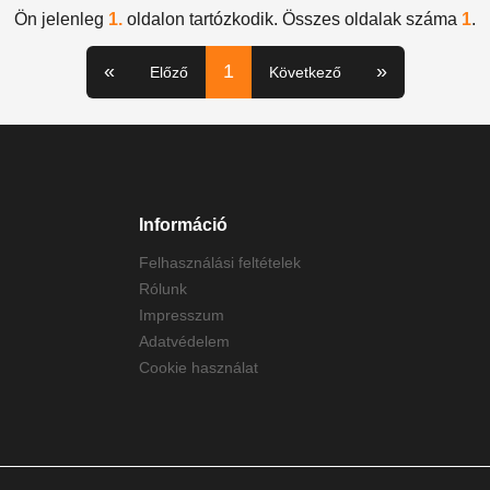
Ön jelenleg
1.
oldalon tartózkodik. Összes oldalak száma
1
.
«
1
»
Előző
Következő
Információ
Felhasználási feltételek
Rólunk
Impresszum
Adatvédelem
Cookie használat