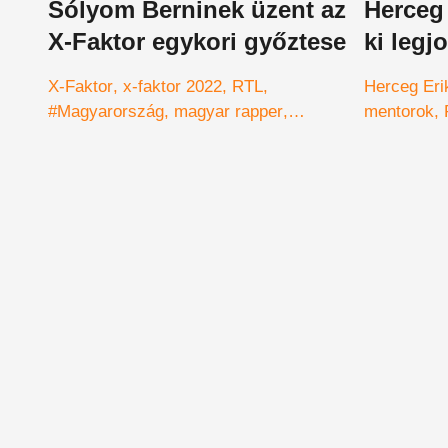
Sólyom Berninek üzent az
Herceg 
X-Faktor egykori győztese
ki legj
mellett
X-Faktor
x-faktor 2022
RTL
Herceg Eri
igaza”
#Magyarország
magyar rapper
mentorok
#énekes
győztesek
jó tanács
Gáspár Lac
#instagram
Sólyom Berni
Alee
egymásról
rapperek
pénz
nyeremény
Kiss Kevin
#tehetségkutató