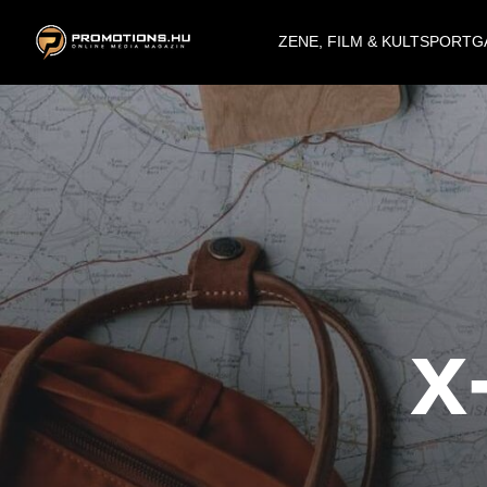
ZENE, FILM & KULT
SPORT
G
x