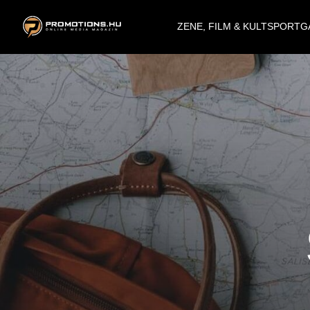
ZENE, FILM & KULT
SPORT
G