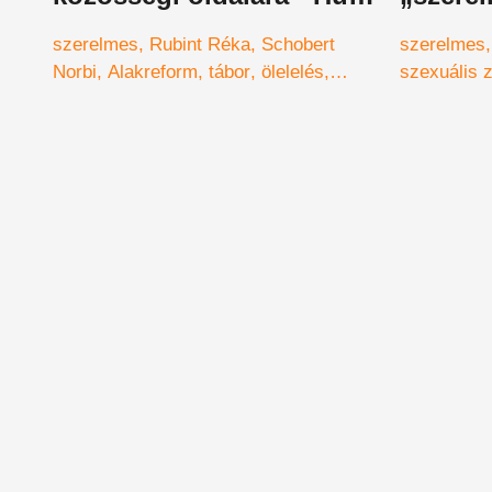
éve nem történt vele ilyen
Évába"
szerelmes
Rubint Réka
Schobert
szerelmes
Norbi
Alakreform
tábor
ölelelés
szexuális 
képek
Schobert család
MTVA
tár