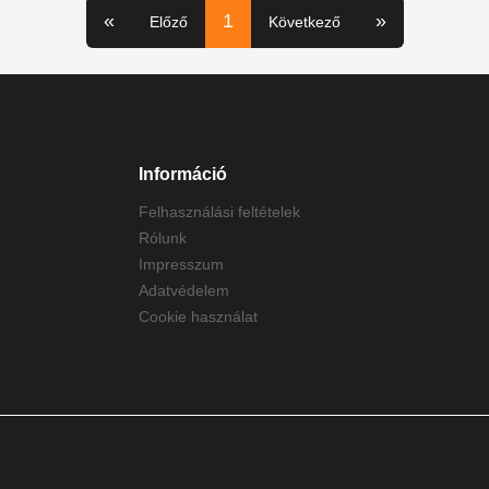
«
1
»
Előző
Következő
Információ
Felhasználási feltételek
Rólunk
Impresszum
Adatvédelem
Cookie használat