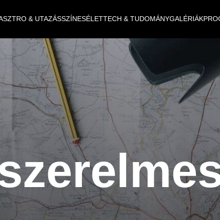
ASZTRO & UTAZÁS
SZÍNES
ÉLET
TECH & TUDOMÁNY
GALÉRIÁK
PRO
szerelme