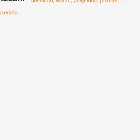
bemutató
Mórzc
Zsigmond
premier
október
2012
szerelmes
história
szerzők