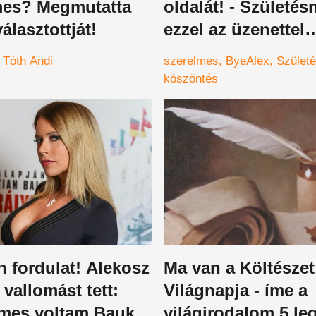
mes? Megmutatta
oldalát! - Születés
álasztottját!
ezzel az üzenettel
kedveskedett párj
Tóth Andi
szerelmes
ByeAlex
Szület
köszöntés
n fordulat! Alekosz
Ma van a Költészet
 vallomást tett:
Világnapja - íme a
lmes voltam Baukó
világirodalom 5 le