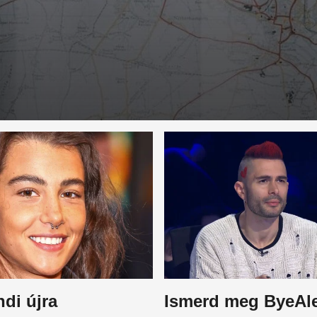
di újra
Ismerd meg ByeAle