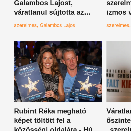
Galambos Lajost,
szerel
váratlanul sújtotta az
izmos v
ország trombitását
szerelmes
Galambos Lajos
szerelmes
Rubint Réka megható
Váratla
képet töltött fel a
őszinte
közösségi oldalára - Húsz
„szere