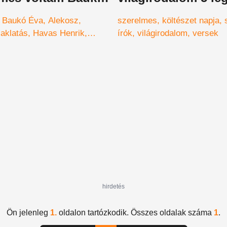
szerelmes verse
Baukó Éva
Alekosz
szerelmes
költészet napja
zaklatás
Havas Henrik
írók
világirodalom
versek
gyalás
hirdetés
Ön jelenleg
1.
oldalon tartózkodik. Összes oldalak száma
1
.