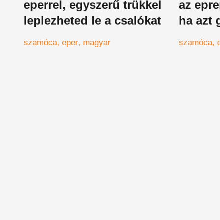
eperrel, egyszerű trükkel
az epre
leplezheted le a csalókat
ha azt
magok
szamóca
eper
magyar
szamóca