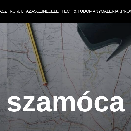
ASZTRO & UTAZÁS
SZÍNES
ÉLET
TECH & TUDOMÁNY
GALÉRIÁK
PRO
szamóca