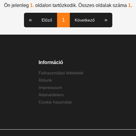
Ön jelenleg
1.
oldalon tartózkodik. Összes oldalak száma
1
.
«
1
»
Előző
Következő
Információ
Felhasználási feltételek
Rólunk
Impresszum
Adatvédelem
Cookie használat