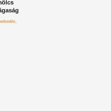
mölcs
rágaság
melkedés