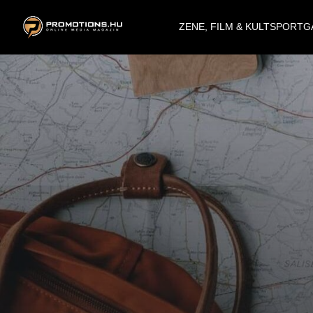
ZENE, FILM & KULT
SPORT
G