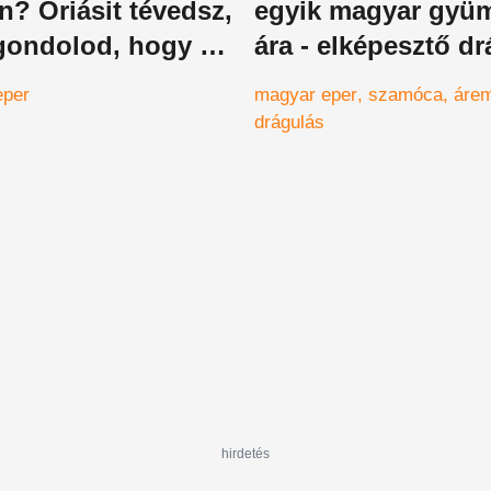
n? Óriásit tévedsz,
egyik magyar gyü
 gondolod, hogy a
ára - elképesztő d
eper
magyar eper
szamóca
áre
drágulás
hirdetés