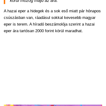
körül mozog majd az ára.
A hazai eper a hidegek és a sok eső miatt pár hónapos
csúszásban van, ráadásul sokkal kevesebb magyar
eper is terem. A híradó beszámolója szerint a hazai
eper ára tartósan 2000 forint körül maradhat.