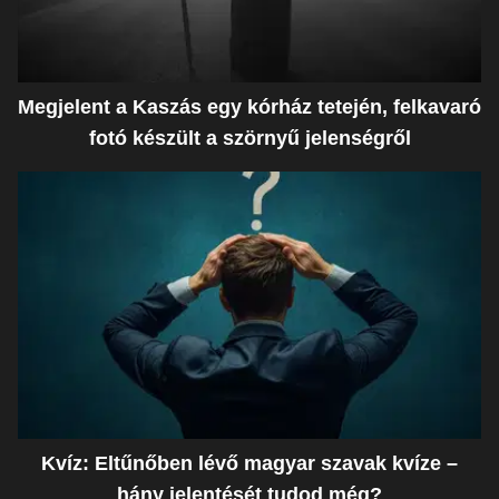
Megjelent a Kaszás egy kórház tetején, felkavaró
fotó készült a szörnyű jelenségről
Kvíz: Eltűnőben lévő magyar szavak kvíze –
hány jelentését tudod még?