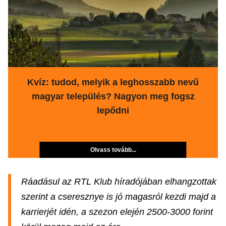
Kvíz: tudod, melyik a leghosszabb nevű
magyar település? Nagyon meg fogsz
lepődni
Olvass tovább...
Ráadásul az RTL Klub híradójában elhangzottak
szerint a cseresznye is jó magasról kezdi majd a
karrierjét idén, a szezon elején 2500-3000 forint