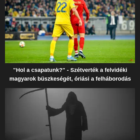
"Hol a csapatunk?" - Szétverték a felvidéki
magyarok büszkeségét, óriási a felháborodás