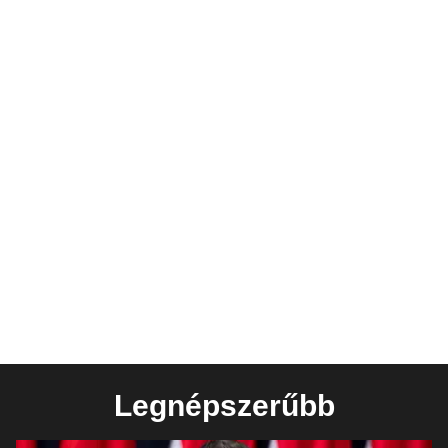
Legnépszerűbb