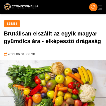
ZENE, FILM & KULT
SPORT
GASZTRO & UTAZÁS
SZÍNES
ÉLET
TECH & TU
SZÍNES
Brutálisan elszállt az egyik magyar
gyümölcs ára - elképesztő drágaság
2021.06.01. 08:38