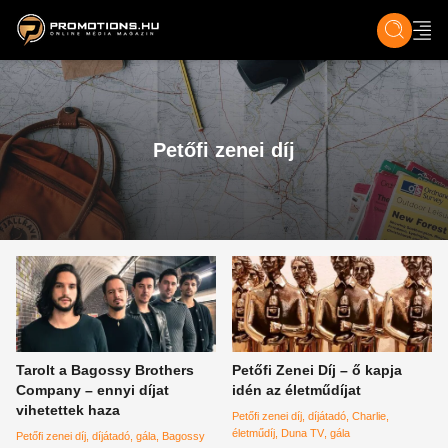
ZENE, FILM & KULT
SPORT
GASZTRO & UTAZÁS
SZÍNES
ÉLET
TECH & TU
Petőfi zenei díj
Tarolt a Bagossy Brothers
Petőfi Zenei Díj – ő kapja
Company – ennyi díjat
idén az életműdíjat
vihetettek haza
Petőfi zenei díj
díjátadó
Charlie
életműdíj
Duna TV
gála
Petőfi zenei díj
díjátadó
gála
Bagossy