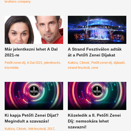
brothers company
Már jelentkezni lehet A Dal
A Strand Fesztiválon adták
2021-re
át a Petőfi Zenei Díjakat
Petőfi zenei díj
A Dal 2021
jelentkezés
Kultúra
Cikkek
Petőfi zenei díj
díjátadó
közmédia
strand fesztivál
zene
Ki kapja Petőfi Zenei Díjat?
Közeledik a II. Petőfi Zenei
Megindult a szavazás!
Díj: nemsokára lehet
szavazni!
Kultúra
Cikkek
Volt fesztivál
2017