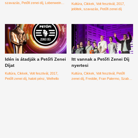
szavazás
Petőfi zenei díj
Lobenwein
Kultúra
Cikkek
Volt fesztivál
2017
Norbert
jelöltek
szavazás
Petőfi zenei díj
Idén is átadják a Petőfi Zenei
Itt vannak a Petőfi Zenei Díj
Díjat
nyertesi
Kultúra
Cikkek
Volt fesztivál
2017
Kultúra
Cikkek
Volt fesztivál
Petőfi
Petőfi zenei díj
halott pénz
Welhello
zenei díj
Freddie
Fran Palermo
Szabó
Balázs bandája
Quimby
punnany
massif
halott pénz
Rúzsa Magdi
ákos