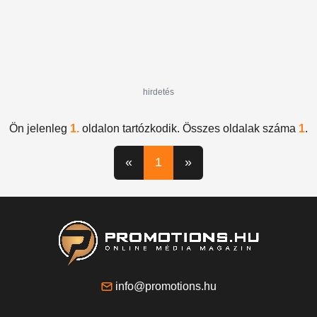
hirdetés
Ön jelenleg
1.
oldalon tartózkodik. Összes oldalak száma
1
.
«
1
»
info@promotions.hu