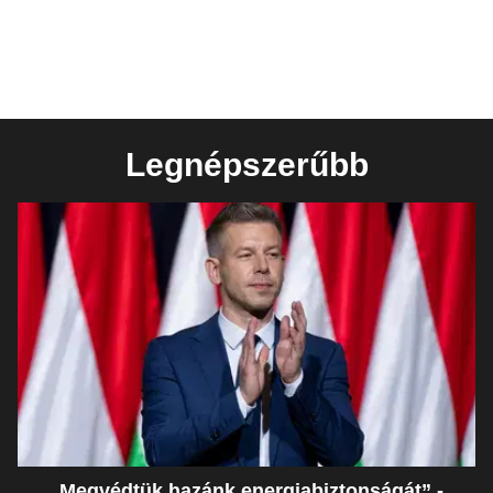
Legnépszerűbb
„Megvédtük hazánk energiabiztonságát” -