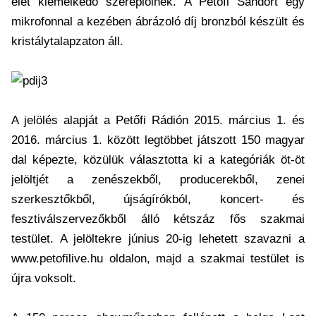
élet kiemelkedő szereplőinek. A Petőfi Sándort egy
mikrofonnal a kezében ábrázoló díj bronzból készült és
kristálytalapzaton áll.
A jelölés alapját a Petőfi Rádión 2015. március 1. és
2016. március 1. között legtöbbet játszott 150 magyar
dal képezte, közülük választotta ki a kategóriák öt-öt
jelöltjét a zenészekből, producerekből, zenei
szerkesztőkből, újságírókból, koncert- és
fesztiválszervezőkből álló kétszáz fős szakmai
testület. A jelöltekre június 20-ig lehetett szavazni a
www.petofilive.hu oldalon, majd a szakmai testület is
újra voksolt.