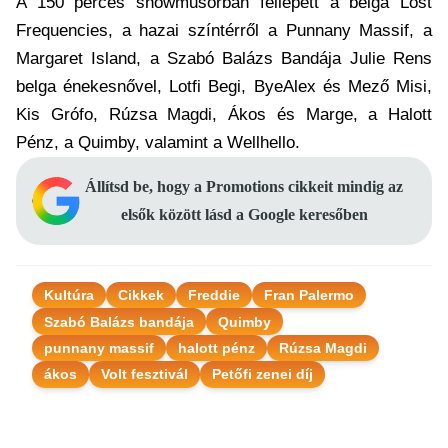
A 150 perces showműsorban fellépett a belga Lost
Frequencies, a hazai színtérről a Punnany Massif, a
Margaret Island, a Szabó Balázs Bandája Julie Rens
belga énekesnővel, Lotfi Begi, ByeAlex és Mező Misi,
Kis Grófo, Rúzsa Magdi, Ákos és Marge, a Halott
Pénz, a Quimby, valamint a Wellhello.
Állítsd be, hogy a Promotions cikkeit mindig az
elsők között lásd a Google keresőben
Kultúra
Cikkek
Freddie
Fran Palermo
Szabó Balázs bandája
Quimby
punnany massif
halott pénz
Rúzsa Magdi
ákos
Volt fesztivál
Petőfi zenei díj