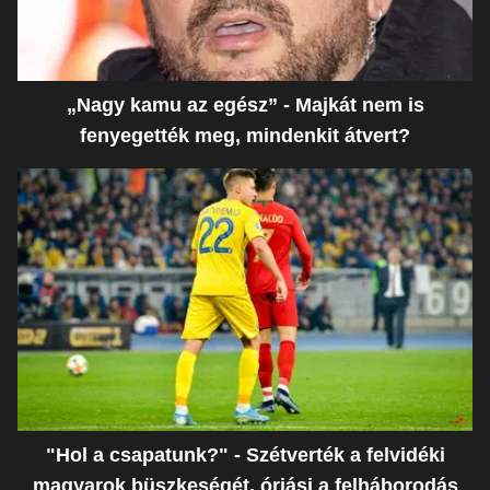
„Nagy kamu az egész” - Majkát nem is
fenyegették meg, mindenkit átvert?
"Hol a csapatunk?" - Szétverték a felvidéki
magyarok büszkeségét, óriási a felháborodás