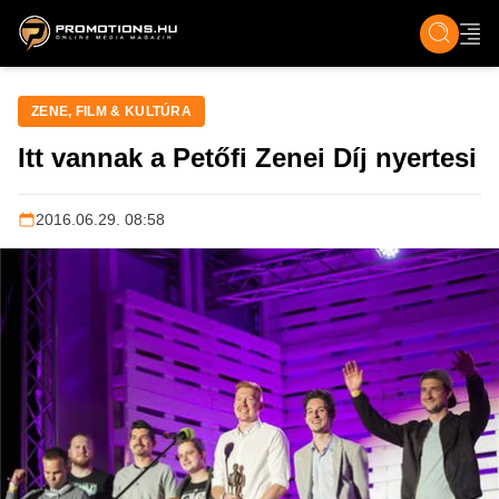
ZENE, FILM & KULT
SPORT
GASZTRO & UTAZÁS
SZÍNES
ÉLET
TECH & TU
ZENE, FILM & KULTÚRA
Itt vannak a Petőfi Zenei Díj nyertesi
2016.06.29. 08:58