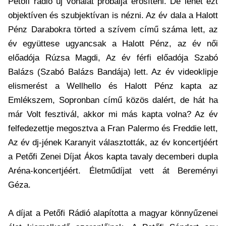
Petőfi rádió új vonalát próbálja erősíteni. De lehet ezt
objektíven és szubjektívan is nézni. Az év dala a Halott
Pénz Darabokra törted a szívem című száma lett, az
év együttese ugyancsak a Halott Pénz, az év női
előadója Rúzsa Magdi, Az év férfi előadója Szabó
Balázs (Szabó Balázs Bandája) lett. Az év videoklipje
elismerést a Wellhello és Halott Pénz kapta az
Emlékszem, Sopronban című közös dalért, de hát ha
már Volt fesztivál, akkor mi más kapta volna? Az év
felfedezettje megosztva a Fran Palermo és Freddie lett,
Az év dj-jének Karanyit választották, az év koncertjéért
a Petőfi Zenei Díjat Ákos kapta tavaly decemberi dupla
Aréna-koncertjéért. Életműdíjat vett át Bereményi
Géza.
A díjat a Petőfi Rádió alapította a magyar könnyűzenei