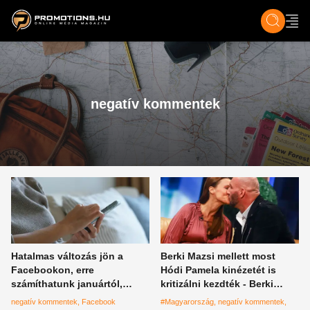
ZENE, FILM & KULT
SPORT
GASZTRO & UTAZÁS
SZÍNES
ÉLET
TECH & TU
negatív kommentek
Hatalmas változás jön a
Berki Mazsi mellett most
Facebookon, erre
Hódi Pamela kinézetét is
számíthatunk januártól,
kritizálni kezdték - Berki
régóta esedékes
Krisztián özvegyeit mindig
negatív kommentek
Facebook
#Magyarország
negatív kommentek