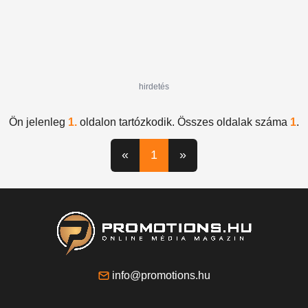
hirdetés
Ön jelenleg
1.
oldalon tartózkodik. Összes oldalak száma
1
.
«
1
»
info@promotions.hu