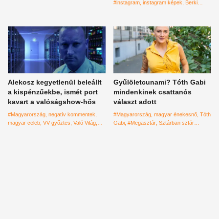
megtalálják a kommentelők
#instagram
instagram képek
Berki
Mazsi
Berki Renáta
durva beszólás
olvass
kommentelők
Tóth-Hódi Pamela
aggódás
vékonyság
drasztikus fogyás
Alekosz kegyetlenül beleállt
Gyűlöletcunami? Tóth Gabi
a kispénzűekbe, ismét port
mindenkinek csattanós
kavart a valóságshow-hős
választ adott
#Magyarország
negatív kommentek
#Magyarország
magyar énekesnő
Tóth
magyar celeb
VV győztes
Való Világ
Gabi
#Megasztár
Sztárban sztár
Alekosz
leszek
TV2
gyűlölethullám
bántás
kritizálás
hírességek
fiatalok egymás
között
tudatos social media
közösségi
média használata
edukáció
nevelés
hit
negatív kommentek
Petőfi TV
exkluzív
interjú