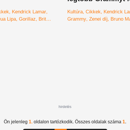
kkek
Kendrick Lamar
Kultúra
Cikkek
Kendrick L
ua Lipa
Gorillaz
Brit
Grammy
Zenei díj
Bruno M
18
átadó
nyertesek
hirdetés
Ön jelenleg
1.
oldalon tartózkodik. Összes oldalak száma
1
.