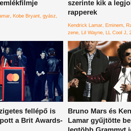
emlékfilmje
szerinte kik a legj
rapperek
Lamar
Kobe Bryant
gyász
Kendrick Lamar
Eminem
R
zene
Lil Wayne
LL Cool J
igetes fellépő is
Bruno Mars és Ken
apott a Brit Awards-
Lamar gyűjtötte be
legtöbb Grammyt 