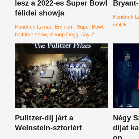
lesz a 2022-es Super Bowl
Bryant-
félidei showja
Kendrick 
emlék
Kendrick Lamar
Eminem
Super Bowl
halftime show
Snoop Dogg
Jay Z
Mary J. Blige
Dr. Dre
Pulitzer-díj járt a
Négy Sz
Weinstein-sztoriért
díjat k
on