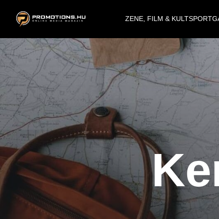
ZENE, FILM & KULT
SPORT
G
Ke