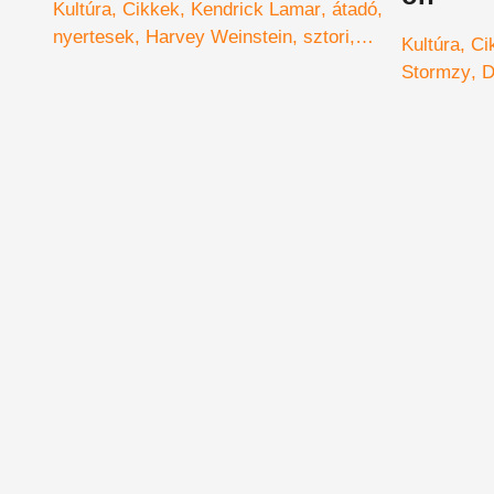
Kultúra
Cikkek
Kendrick Lamar
átadó
nyertesek
Harvey Weinstein
sztori
Kultúra
Ci
Pulitzer díj
Stormzy
D
Awards 20