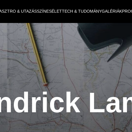
ASZTRO & UTAZÁS
SZÍNES
ÉLET
TECH & TUDOMÁNY
GALÉRIÁK
PRO
ndrick La