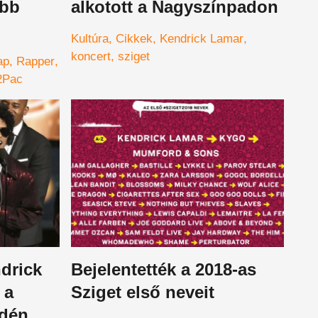
obb
alkotott a Nagyszínpadon
Kultúra
Cikkek
Kendrick Lamar
koncert
sziget
ap
Rapper
2Pac
drick
Bejelentették a 2018-as
 a
Sziget első neveit
idén