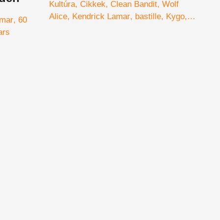
Kultúra
Cikkek
Clean Bandit
Wolf
Alice
Kendrick Lamar
bastille
Kygo
amar
60
Liam Gallagher
fellépők
első nevek
ars
2018
Sziget fesztivál