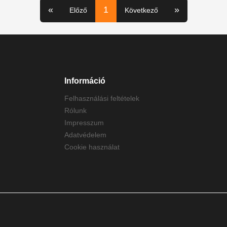
«
1
»
Előző
Következő
Információ
Felhasználási feltételek
Rólunk
Impresszum
Adatvédelem
Cookie használat