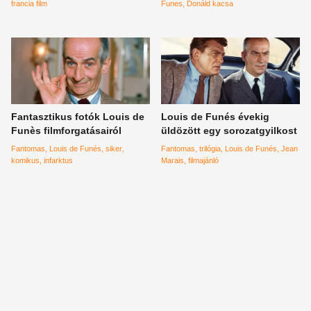
dúskálni fognak az
francia film
Funes
Donáld kacsa
örömökben
Fantasztikus fotók Louis de
Louis de Funés évekig
Funès filmforgatásairól
üldözött egy sorozatgyilkost
Fantomas
Louis de Funés
siker
Fantomas
trilógia
Louis de Funés
Jean
komikus
infarktus
Marais
filmajánló