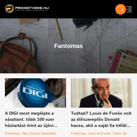
ZENE, FILM & KULT
SPORT
GASZTRO & UTAZÁS
SZÍNES
ÉLET
TECH & TU
Fantomas
A DIGI most meglépte a
Tudtad? Louis de Funès volt
váratlant: több 100 ezer
az élőszereplős Donald
háztartást érint az újévi
kacsa, akit a saját fia tréfált
bejelentésük, az előfizetők
meg a Fantomas-ban
Fantomas
Digi
Gerard Depardieu
Fantomas
Louis de Funés
Olivier de