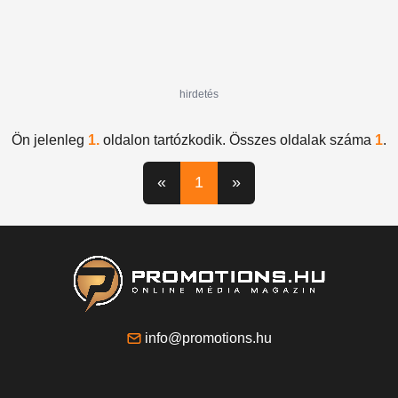
hirdetés
Ön jelenleg
1.
oldalon tartózkodik. Összes oldalak száma
1
.
«
1
»
info@promotions.hu