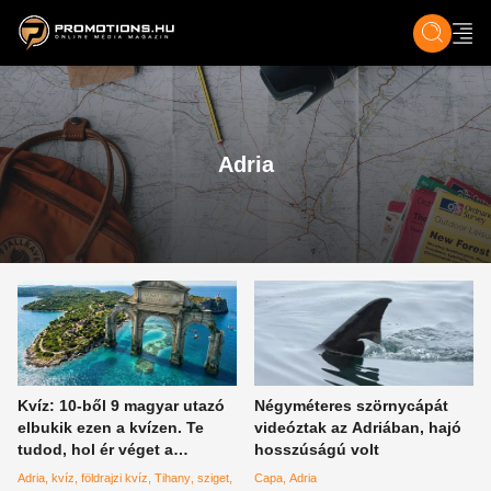
ZENE, FILM & KULT
SPORT
GASZTRO & UTAZÁS
SZÍNES
ÉLET
TECH & TU
Adria
Kvíz: 10-ből 9 magyar utazó
Négyméteres szörnycápát
elbukik ezen a kvízen. Te
videóztak az Adriában, hajó
tudod, hol ér véget a
hosszúságú volt
szárazföld?
Adria
kvíz
földrajzi kvíz
Tihany
sziget
Capa
Adria