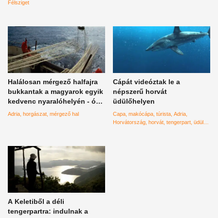
Félsziget
Halálosan mérgező halfajra
Cápát videóztak le a
bukkantak a magyarok egyik
népszerű horvát
kedvenc nyaralóhelyén - óva
üdülőhelyen
intenek mindenkit
Adria
horgászat
mérgező hal
Capa
makócápa
túrista
Adria
Horvátország
horvát
tengerpart
üdülő
Makarska
A Keletiből a déli
tengerpartra: indulnak a