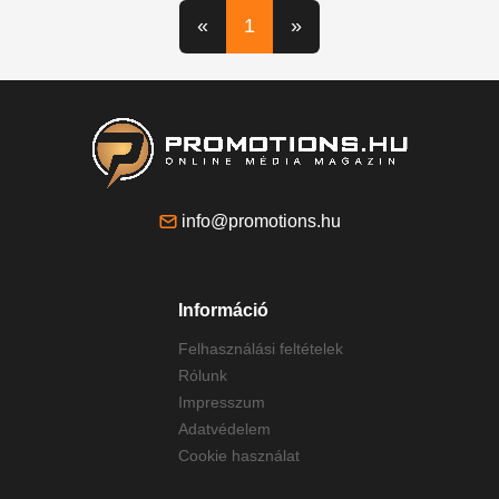
«
1
»
info@promotions.hu
Információ
Felhasználási feltételek
Rólunk
Impresszum
Adatvédelem
Cookie használat