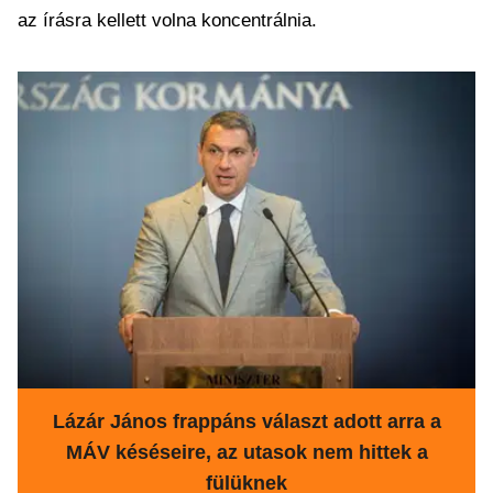
az írásra kellett volna koncentrálnia.
Lázár János frappáns választ adott arra a
MÁV késéseire, az utasok nem hittek a
fülüknek