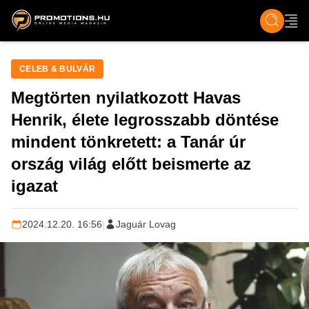
ZENE, FILM & KULT
SPORT
GASZTRO & UTAZÁS
SZÍNES
ÉLET
TECH & TU
CELEB & BULVÁR
Megtörten nyilatkozott Havas
Henrik, élete legrosszabb döntése
mindent tönkretett: a Tanár úr
ország világ előtt beismerte az
igazat
2024.12.20. 16:56
|
Jaguár Lovag