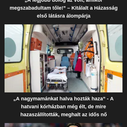
„A legjobb dolog az volt, amikor
megszabadultam tőle!” – Kitálalt a Házasság
első látásra álompárja
„A nagymamánkat halva hozták haza” - A
hatvani kórházban még élt, de mire
hazaszállították, meghalt az idős nő