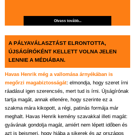
Olvass tovább...
A PÁLYAVÁLASZTÁST ELRONTOTTA,
ÚJSÁGÍRÓKÉNT KELLETT VOLNA JELEN
LENNIE A MÉDIÁBAN.
Havas Henrik még a vallomása árnyékában is
megőrzi magabiztosságát
: elmondja, hogy szeret írni
ráadásul igen szerencsés, mert tud is írni. Újságírónak
tartja magát, annak ellenére, hogy szerinte ez a
szakma mára kikopott, a régi, patinás formája már
meghalt. Havas Henrik kemény szavakkal illeti magát:
gyávának gondolja magát, amiért nem lépett időben és
azt is beismeri, hogy hiába a sikerek és az országos