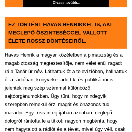
Olvass tovább...
EZ TÖRTÉNT HAVAS HENRIKKEL IS, AKI
MEGLEPŐ ŐSZINTESÉGGEL VALLOTT
ÉLETE ROSSZ DÖNTÉSEIRŐL.
Havas Henrik a magyar közéletben a pimaszság és a
magabiztosság megtestesítője, nem véletlenül ragadt
rá a Tanár úr név. Láthattuk őt a televízióban, hallhattuk
őt a rádióban, könyveket adott ki és publikációi is
jelentek meg szép számmal különböző
sajtóorgánumokban. Úgy tűnt, hogy mindegyik
szerepben remekül érzi magát és önazonos tud
maradni. Egy friss interjújában azonban meglepő
dologról rántotta le a titkot: nagyon megbánta, hogy
nem hagyta ott a rádiót és a tévét, mivel úgy véli, csak