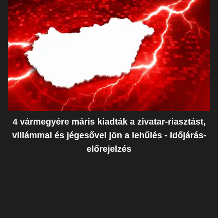
4 vármegyére máris kiadták a zivatar-riasztást,
villámmal és jégesővel jön a lehűlés - Időjárás-
előrejelzés