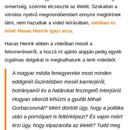
ismertség, szerinte elcseszte az életét. Szokatlan a
vitriolos nyelvű megmondóembert ennyire megtörtnek
látni, nem hazudtak a videó leírásában,
valóban ez
lehet Havas Henrik igazi arca
.
Havas Henrik ebben a videóban mesél a
felismeréseiről, a hozzá írt ajánló alapján pedig egyéb
izgalmas dolgokat is megtudhatunk a lenti videóból:
A magyar média fenegyereke most minden
eddiginél őszintébben mesél karrierjéről,
botrányairól és a határokat feszegető interjúiról.
Hogyan sikerült kihúzni a gyufát Mihail
Gorbacsovnál? Miért döntött úgy, hogy a politika
után a pornóipart is feltérképezi? És vajon miért
érzi úgy, hogy elpazarolta az életét? Tudd meg