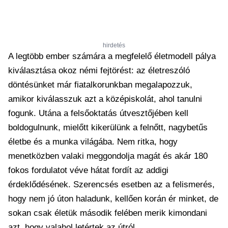
hirdetés
A legtöbb ember számára a megfelelő életmodell pálya
kiválasztása okoz némi fejtörést: az életreszóló
döntésünket már fiatalkorunkban megalapozzuk,
amikor kiválasszuk azt a középiskolát, ahol tanulni
fogunk. Utána a felsőoktatás útvesztőjében kell
boldogulnunk, mielőtt kikerülünk a felnőtt, nagybetűs
életbe és a munka világába. Nem ritka, hogy
menetközben valaki meggondolja magát és akár 180
fokos fordulatot véve hátat fordít az addigi
érdeklődésének. Szerencsés esetben az a felismerés,
hogy nem jó úton haladunk, kellően korán ér minket, de
sokan csak életük második felében merik kimondani
azt, hogy valahol letértek az útról.