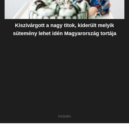
Kiszivárgott a nagy titok, kiderült melyik
sütemény lehet idén Magyarország tortája
hirdetés