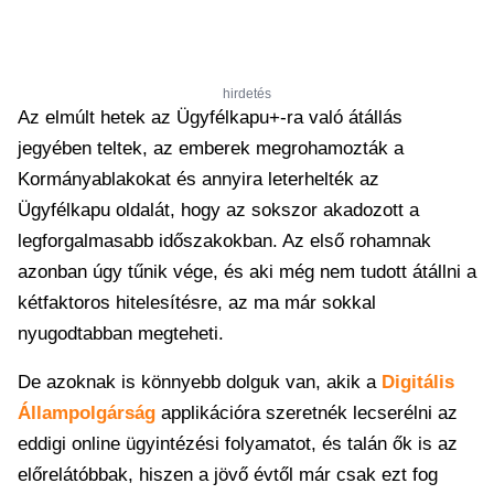
hirdetés
Az elmúlt hetek az Ügyfélkapu+-ra való átállás
jegyében teltek, az emberek megrohamozták a
Kormányablakokat és annyira leterhelték az
Ügyfélkapu oldalát, hogy az sokszor akadozott a
legforgalmasabb időszakokban. Az első rohamnak
azonban úgy tűnik vége, és aki még nem tudott átállni a
kétfaktoros hitelesítésre, az ma már sokkal
nyugodtabban megteheti.
De azoknak is könnyebb dolguk van, akik a
Digitális
Állampolgárság
applikációra szeretnék lecserélni az
eddigi online ügyintézési folyamatot, és talán ők is az
előrelátóbbak, hiszen a jövő évtől már csak ezt fog