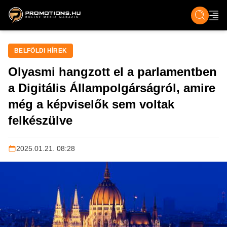
ZENE, FILM & KULT
SPORT
GASZTRO & UTAZÁS
SZÍNES
ÉLET
TECH & TU
BELFÖLDI HÍREK
Olyasmi hangzott el a parlamentben
a Digitális Állampolgárságról, amire
még a képviselők sem voltak
felkészülve
2025.01.21. 08:28