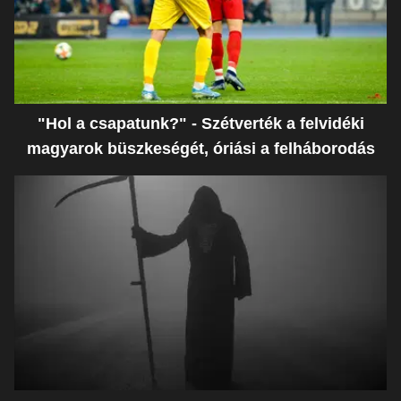
"Hol a csapatunk?" - Szétverték a felvidéki
magyarok büszkeségét, óriási a felháborodás