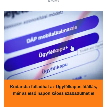
hirdetés
Kudarcba fulladhat az Ügyfélkapus átállás,
már az első napon káosz szabadulhat el