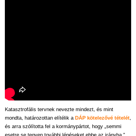
Katasztrofális tervnek nevezte mindezt, és mint
mondta, határozottan elítélik a
DÁP kötelezővé tételét
,
és arra szólította fel a kormánypártot, hogy „semmi
esetre se tegyen további lépéseket ebbe az irányba.”