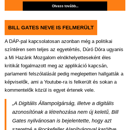
Olvass tovább...
BILL GATES NEVE IS FELMERÜLT
A DÁP-pal kapcsolatosan azonban még a politikai
színtéren sem teljes az egyetértés, Dúró Dóra ugyanis
a Mi Hazánk Mozgalom elnökhelyetteseként éles
kritikát fogalmazott meg az applikáció kapcsán,
parlamenti felszólalását pedig meglepetten hallgatták a
képviselők, ami a Youtube-ra is felkerült és sokan a
kommentelők közül is egyet értenek vele.
„A Digitális Állampolgárság, illetve a digitális
azonosítónak a létrehozása nem új keletű, Bill
Gates nyilvánosan is bejelentette, hogy azt
szeretné a Rockefeller Alapítvánnyal karöltve,