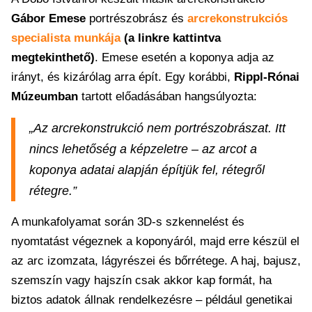
Gábor Emese
portrészobrász és
arcrekonstrukciós
specialista munkája
(a linkre kattintva
megtekinthető)
. Emese esetén a koponya adja az
irányt, és kizárólag arra épít. Egy korábbi,
Rippl-Rónai
Múzeumban
tartott előadásában hangsúlyozta:
„Az arcrekonstrukció nem portrészobrászat. Itt
nincs lehetőség a képzeletre – az arcot a
koponya adatai alapján építjük fel, rétegről
rétegre.”
A munkafolyamat során 3D-s szkennelést és
nyomtatást végeznek a koponyáról, majd erre készül el
az arc izomzata, lágyrészei és bőrrétege. A haj, bajusz,
szemszín vagy hajszín csak akkor kap formát, ha
biztos adatok állnak rendelkezésre – például genetikai