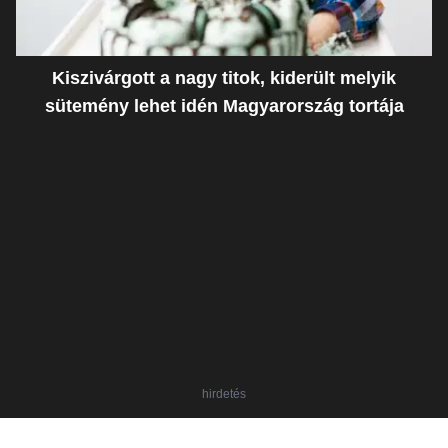
Kiszivárgott a nagy titok, kiderült melyik
sütemény lehet idén Magyarország tortája
hirdetés