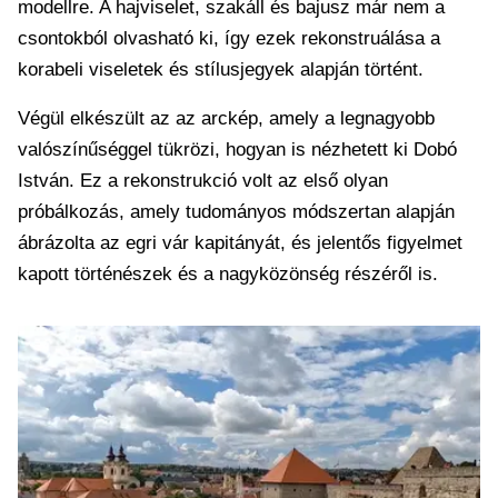
modellre. A hajviselet, szakáll és bajusz már nem a
csontokból olvasható ki, így ezek rekonstruálása a
korabeli viseletek és stílusjegyek alapján történt.
Végül elkészült az az arckép, amely a legnagyobb
valószínűséggel tükrözi, hogyan is nézhetett ki Dobó
István. Ez a rekonstrukció volt az első olyan
próbálkozás, amely tudományos módszertan alapján
ábrázolta az egri vár kapitányát, és jelentős figyelmet
kapott történészek és a nagyközönség részéről is.