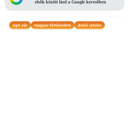
elsők között lásd a Google keresőben
egri vár
magyar történelem
dobó istván