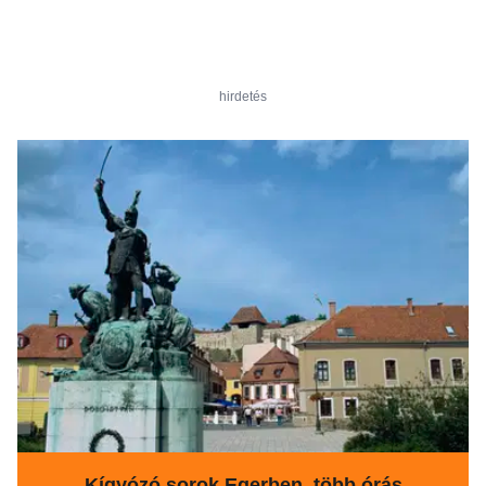
hirdetés
Kígyózó sorok Egerben, több órás