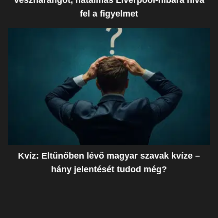
vészharangot, hatalmas Liverpool-hibára híva
fel a figyelmet
Kvíz: Eltűnőben lévő magyar szavak kvíze –
hány jelentését tudod még?