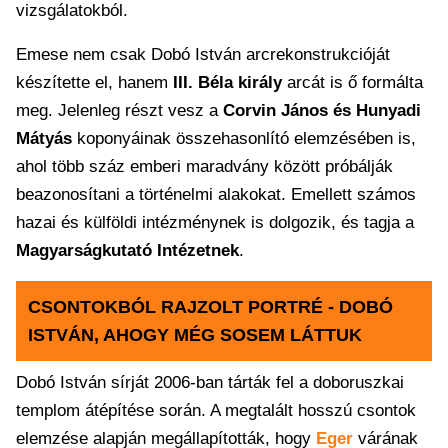
vizsgálatokból.
Emese nem csak Dobó István arcrekonstrukcióját
készítette el, hanem
III. Béla király
arcát is ő formálta
meg. Jelenleg részt vesz a
Corvin János és Hunyadi
Mátyás
koponyáinak összehasonlító elemzésében is,
ahol több száz emberi maradvány között próbálják
beazonosítani a történelmi alakokat. Emellett számos
hazai és külföldi intézménynek is dolgozik, és tagja a
Magyarságkutató Intézetnek
.
CSONTOKBÓL RAJZOLT PORTRÉ - DOBÓ
ISTVÁN, AHOGY MÉG SOSEM LÁTTUK
Dobó István sírját 2006-ban tárták fel a doboruszkai
templom átépítése során. A megtalált hosszú csontok
elemzése alapján megállapították, hogy
Eger
várának