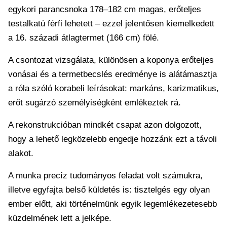
egykori parancsnoka 178–182 cm magas, erőteljes
testalkatú férfi lehetett – ezzel jelentősen kiemelkedett
a 16. századi átlagtermet (166 cm) fölé.
A csontozat vizsgálata, különösen a koponya erőteljes
vonásai és a termetbecslés eredménye is alátámasztja
a róla szóló korabeli leírásokat: markáns, karizmatikus,
erőt sugárzó személyiségként emlékeztek rá.
A rekonstrukcióban mindkét csapat azon dolgozott,
hogy a lehető legközelebb engedje hozzánk ezt a távoli
alakot.
A munka precíz tudományos feladat volt számukra,
illetve egyfajta belső küldetés is: tisztelgés egy olyan
ember előtt, aki történelmünk egyik legemlékezetesebb
küzdelmének lett a jelképe.