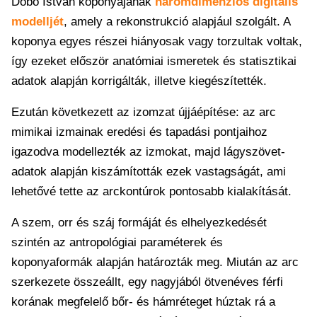
Dobó István koponyájának
háromdimenziós digitális
modelljét
, amely a rekonstrukció alapjául szolgált. A
koponya egyes részei hiányosak vagy torzultak voltak,
így ezeket először anatómiai ismeretek és statisztikai
adatok alapján korrigálták, illetve kiegészítették.
Ezután következett az izomzat újjáépítése: az arc
mimikai izmainak eredési és tapadási pontjaihoz
igazodva modellezték az izmokat, majd lágyszövet-
adatok alapján kiszámították ezek vastagságát, ami
lehetővé tette az arckontúrok pontosabb kialakítását.
A szem, orr és száj formáját és elhelyezkedését
szintén az antropológiai paraméterek és
koponyaformák alapján határozták meg. Miután az arc
szerkezete összeállt, egy nagyjából ötvenéves férfi
korának megfelelő bőr- és hámréteget húztak rá a