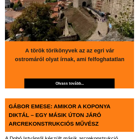
A török törikönyvek az az egri vár
ostromáról olyat írnak, ami felfoghatatlan
Olvass tovább...
GÁBOR EMESE: AMIKOR A KOPONYA
DIKTÁL – EGY MÁSIK ÚTON JÁRÓ
ARCREKONSTRUKCIÓS MŰVÉSZ
A Dobó Istvánról készült másik arcrekonstrukció