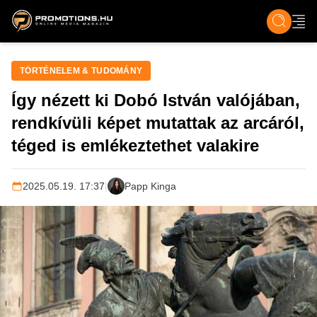
ZENE, FILM & KULT
SPORT
GASZTRO & UTAZÁS
SZÍNES
ÉLET
TECH & TU
TÖRTÉNELEM & TUDOMÁNY
Így nézett ki Dobó István valójában,
rendkívüli képet mutattak az arcáról,
téged is emlékeztethet valakire
2025.05.19. 17:37
|
Papp Kinga