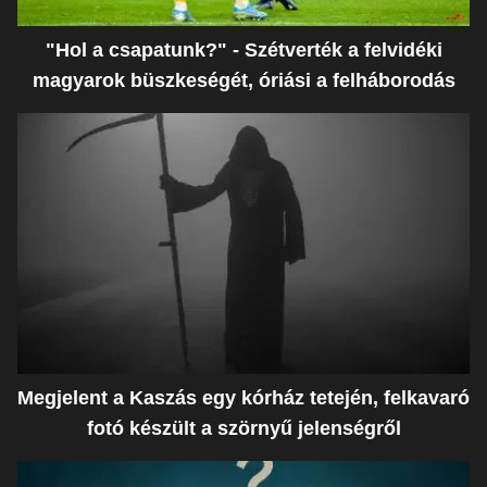
"Hol a csapatunk?" - Szétverték a felvidéki
magyarok büszkeségét, óriási a felháborodás
Megjelent a Kaszás egy kórház tetején, felkavaró
fotó készült a szörnyű jelenségről