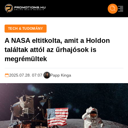
ZENE, FILM & KULT
SPORT
GASZTRO & UTAZÁS
SZÍNES
ÉLET
TECH & TU
TECH & TUDOMÁNY
A NASA eltitkolta, amit a Holdon
találtak attól az űrhajósok is
megrémültek
2025.07.28. 07:07
|
Papp Kinga