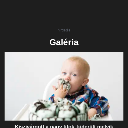
hirdetés
Galéria
Kiszivárgott a nagy titok, kiderült melyik