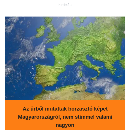
hirdetés
Az űrből mutattak borzasztó képet
Magyarországról, nem stimmel valami
nagyon