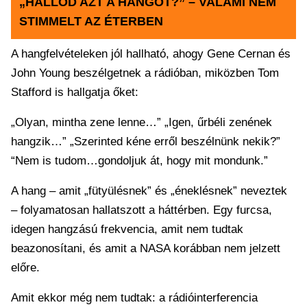
„HALLOD AZT A HANGOT?” – VALAMI NEM
STIMMELT AZ ÉTERBEN
A hangfelvételeken jól hallható, ahogy Gene Cernan és
John Young beszélgetnek a rádióban, miközben Tom
Stafford is hallgatja őket:
„Olyan, mintha zene lenne…” „Igen, űrbéli zenének
hangzik…” „Szerinted kéne erről beszélnünk nekik?”
“Nem is tudom…gondoljuk át, hogy mit mondunk.”
A hang – amit „fütyülésnek” és „éneklésnek” neveztek
– folyamatosan hallatszott a háttérben. Egy furcsa,
idegen hangzású frekvencia, amit nem tudtak
beazonosítani, és amit a NASA korábban nem jelzett
előre.
Amit ekkor még nem tudtak: a rádióinterferencia