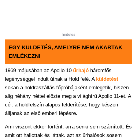
hirdetés
EGY KÜLDETÉS, AMELYRE NEM AKARTAK
EMLÉKEZNI
1969 májusában az Apollo 10
űrhajó
háromfős
legénységgel indult útnak a Hold felé. A
küldetést
sokan a holdraszállás főpróbájaként emlegetik, hiszen
alig néhány héttel előzte meg a világhírű Apollo 11-et. A
cél: a holdfelszín alapos felderítése, hogy készen
álljanak az első emberi lépésre.
Ami viszont ekkor történt, arra senki sem számított. És
amit ott hallottak és láttak, azt az űrhajósok sosem