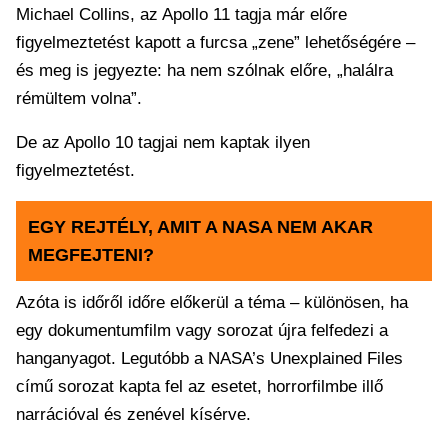
Michael Collins, az Apollo 11 tagja már előre
figyelmeztetést kapott a furcsa „zene” lehetőségére –
és meg is jegyezte: ha nem szólnak előre, „halálra
rémültem volna”.
De az Apollo 10 tagjai nem kaptak ilyen
figyelmeztetést.
EGY REJTÉLY, AMIT A NASA NEM AKAR
MEGFEJTENI?
Azóta is időről időre előkerül a téma – különösen, ha
egy dokumentumfilm vagy sorozat újra felfedezi a
hanganyagot. Legutóbb a NASA’s Unexplained Files
című sorozat kapta fel az esetet, horrorfilmbe illő
narrációval és zenével kísérve.