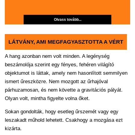
Olvass tovább...
LÁTVÁNY, AMI MEGFAGYASZTOTTA A VÉRT
A hang azonban nem volt minden. A legénység
beszámolója szerint egy fényes, fehéren világító
objektumot is láttak, amely nem hasonlított semmilyen
ismert űreszközre. Nem mozgott az űrhajóval
párhuzamosan, és nem követte a gravitációs pályát.
Olyan volt, mintha figyelte volna őket.
Sokan gondolták, hogy esetleg űrszemét vagy egy
leszakadt műhold lehetett. Csakhogy a mozgása ezt
kizárta.