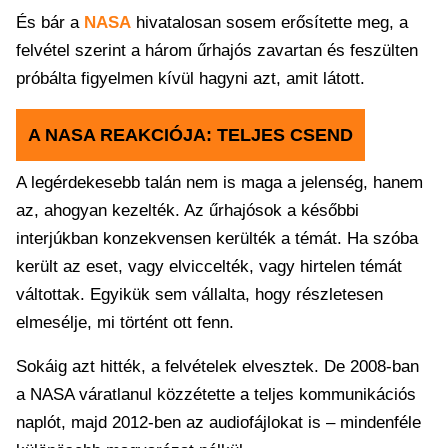
És bár a
NASA
hivatalosan sosem erősítette meg, a
felvétel szerint a három űrhajós zavartan és feszülten
próbálta figyelmen kívül hagyni azt, amit látott.
A NASA REAKCIÓJA: TELJES CSEND
A legérdekesebb talán nem is maga a jelenség, hanem
az, ahogyan kezelték. Az űrhajósok a későbbi
interjúkban konzekvensen kerülték a témát. Ha szóba
került az eset, vagy elviccelték, vagy hirtelen témát
váltottak. Egyikük sem vállalta, hogy részletesen
elmesélje, mi történt ott fenn.
Sokáig azt hitték, a felvételek elvesztek. De 2008-ban
a NASA váratlanul közzétette a teljes kommunikációs
naplót, majd 2012-ben az audiofájlokat is – mindenféle