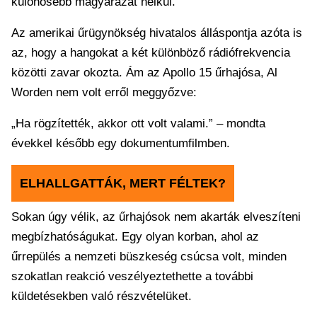
különösebb magyarázat nélkül.
Az amerikai űrügynökség hivatalos álláspontja azóta is
az, hogy a hangokat a két különböző rádiófrekvencia
közötti zavar okozta. Ám az Apollo 15 űrhajósa, Al
Worden nem volt erről meggyőzve:
„Ha rögzítették, akkor ott volt valami.” – mondta
évekkel később egy dokumentumfilmben.
ELHALLGATTÁK, MERT FÉLTEK?
Sokan úgy vélik, az űrhajósok nem akarták elveszíteni
megbízhatóságukat. Egy olyan korban, ahol az
űrrepülés a nemzeti büszkeség csúcsa volt, minden
szokatlan reakció veszélyeztethette a további
küldetésekben való részvételüket.