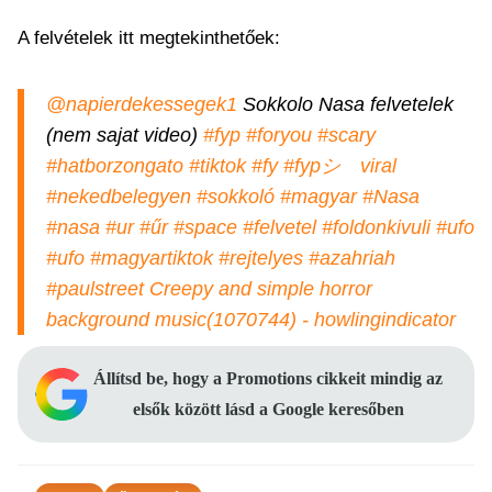
A felvételek itt megtekinthetőek:
@napierdekessegek1
Sokkolo Nasa felvetelek
(nem sajat video)
#fyp
#foryou
#scary
#hatborzongato
#tiktok
#fy
#fypシ゚viral
#nekedbelegyen
#sokkoló
#magyar
#Nasa
#nasa
#ur
#űr
#space
#felvetel
#foldonkivuli
#ufo
#ufo
#magyartiktok
#rejtelyes
#azahriah
#paulstreet
Creepy and simple horror
background music(1070744) - howlingindicator
Állítsd be, hogy a Promotions cikkeit mindig az
elsők között lásd a Google keresőben