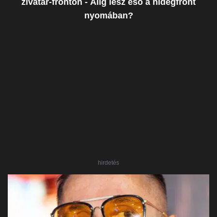
zivatar-fronton - Alig lesz eső a hidegfront
nyomában?
hirdetés