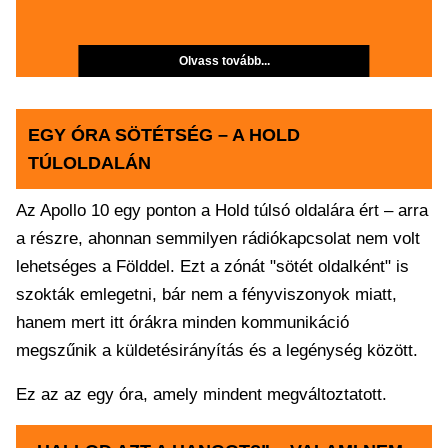
Olvass tovább...
EGY ÓRA SÖTÉTSÉG – A HOLD
TÚLOLDALÁN
Az Apollo 10 egy ponton a Hold túlsó oldalára ért – arra
a részre, ahonnan semmilyen rádiókapcsolat nem volt
lehetséges a Földdel. Ezt a zónát "sötét oldalként" is
szokták emlegetni, bár nem a fényviszonyok miatt,
hanem mert itt órákra minden kommunikáció
megszűnik a küldetésirányítás és a legénység között.
Ez az az egy óra, amely mindent megváltoztatott.