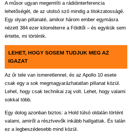
A műsor ugyan megemlíti a rádióinterferencia
lehetőségét, de az utolsó szó mindig a titokzatosságé.
Egy olyan pillanaté, amikor három ember egymásra
nézett 384 ezer kilométerre a Földtől – és egyikük sem
értette, mi történik.
LEHET, HOGY SOSEM TUDJUK MEG AZ
IGAZAT
Az űr tele van ismeretlennel, és az Apollo 10 esete
csak egy a sok megmagyarázhatatlan pillanat közül.
Lehet, hogy csak technikai zaj volt. Lehet, hogy valami
sokkal több.
Egy dolog azonban biztos: a Hold túlsó oldalán történt
valami, amiről a résztvevők inkább hallgattak. És talán
ez a legbeszédesebb mind közül.