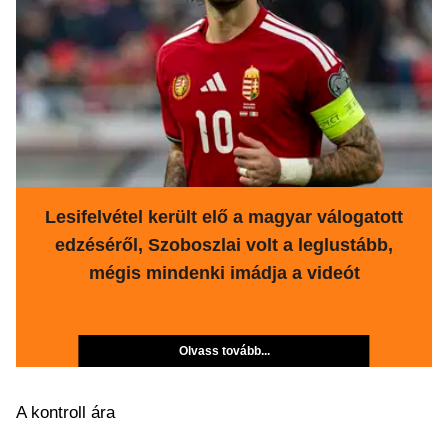
Lesifelvétel került elő a magyar válogatott
edzéséről, Szoboszlai volt a leglustább,
mégis mindenki imádja a videót
Olvass tovább...
A kontroll ára