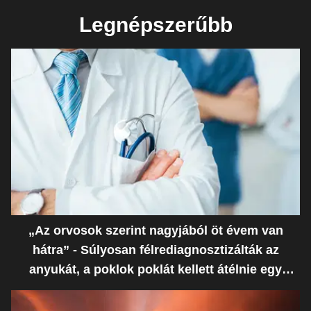
Legnépszerűbb
„Az orvosok szerint nagyjából öt évem van
hátra” - Súlyosan félrediagnosztizálták az
anyukát, a poklok poklát kellett átélnie egy
ostoba hiba miatt