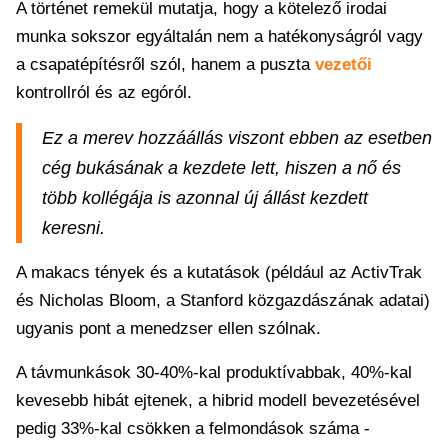
A történet remekül mutatja, hogy a kötelező irodai
munka sokszor egyáltalán nem a hatékonyságról vagy
a csapatépítésről szól, hanem a puszta
vezetői
kontrollról és az egóról.
Ez a merev hozzáállás viszont ebben az esetben
cég bukásának a kezdete lett, hiszen a nő és
több kollégája is azonnal új állást kezdett
keresni.
A makacs tények és a kutatások (például az ActivTrak
és Nicholas Bloom, a Stanford közgazdászának adatai)
ugyanis pont a menedzser ellen szólnak.
A távmunkások 30-40%-kal produktívabbak, 40%-kal
kevesebb hibát ejtenek, a hibrid modell bevezetésével
pedig 33%-kal csökken a felmondások száma -