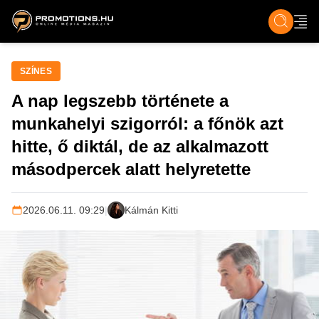
ZENE, FILM & KULT
SPORT
GASZTRO & UTAZÁS
SZÍNES
ÉLET
TECH & TU
SZÍNES
A nap legszebb története a
munkahelyi szigorról: a főnök azt
hitte, ő diktál, de az alkalmazott
másodpercek alatt helyretette
2026.06.11. 09:29
|
Kálmán Kitti