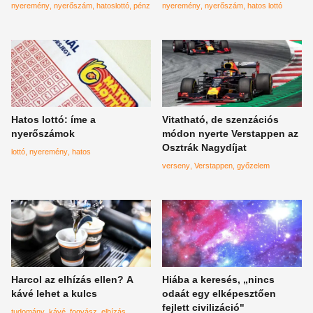
nyeremény
nyerőszám
hatoslottó
pénz
nyeremény
nyerőszám
hatos lottó
Hatos lottó: íme a
Vitatható, de szenzációs
nyerőszámok
módon nyerte Verstappen az
Osztrák Nagydíjat
lottó
nyeremény
hatos
verseny
Verstappen
győzelem
Harcol az elhízás ellen? A
Hiába a keresés, „nincs
kávé lehet a kulcs
odaát egy elképesztően
fejlett civilizáció"
tudomány
kávé
fogyász
elhízás