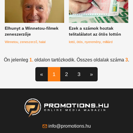
Elhunyt a Winnetou-filmek
Ezek a számok hoztak
zeneszerzője
telitalálatot az ötös lottón
Winnetou
zeneszerző
halal
lottó
ötös
nyeremény
milliárd
Ön jelenleg
1.
oldalon tartózkodik. Összes oldalak száma
3
.
«
1
2
3
»
info@promotions.hu