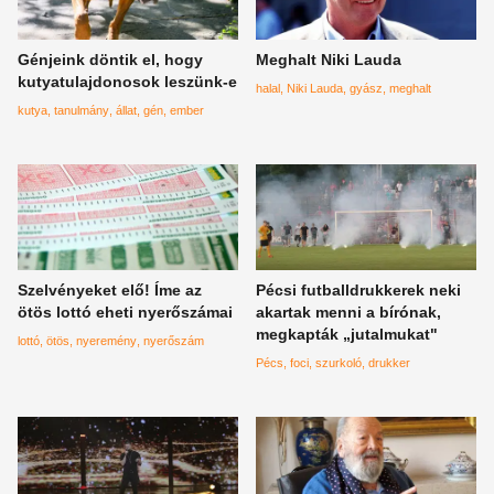
Génjeink döntik el, hogy
Meghalt Niki Lauda
kutyatulajdonosok leszünk-e
halal
Niki Lauda
gyász
meghalt
kutya
tanulmány
állat
gén
ember
Szelvényeket elő! Íme az
Pécsi futballdrukkerek neki
ötös lottó eheti nyerőszámai
akartak menni a bírónak,
megkapták „jutalmukat"
lottó
ötös
nyeremény
nyerőszám
Pécs
foci
szurkoló
drukker