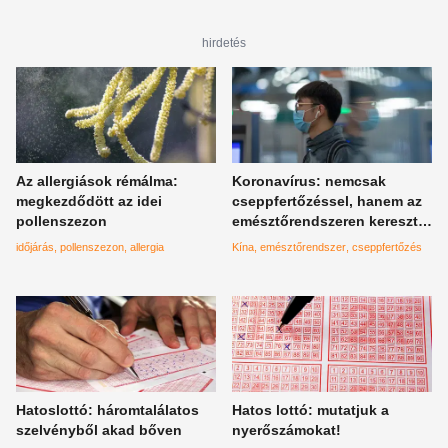
hirdetés
Az allergiások rémálma:
Koronavírus: nemcsak
megkezdődött az idei
cseppfertőzéssel, hanem az
pollenszezon
emésztőrendszeren keresztül
is terjedhet
időjárás
pollenszezon
allergia
Kína
emésztőrendszer
cseppfertőzés
Hatoslottó: háromtalálatos
Hatos lottó: mutatjuk a
szelvényből akad bőven
nyerőszámokat!