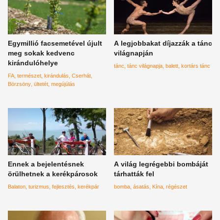
Egymillió facsemetével újult
A legjobbakat díjazzák a tánc
meg sokak kedvenc
világnapján
kirándulóhelye
tánc
tánc világnapja
balett
kortárs tánc
FA
természet
kirándulás
Cserhát
Börzsöny
ültetét
megújúlás
Ennek a bejelentésnek
A világ legrégebbi bombáját
örülhetnek a kerékpárosok
tárhatták fel
Balaton
turizmus
fejlesztés
kerékpár
bomba
ásatás
Kína
régészet