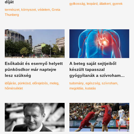
díját
gyilkosság
leopárd
állatkert
gyerek
természet
környezet
védelem
Greta
Thunberg
Esőkabát és esernyő helyett
A beteg saját sejtjeiből
pünkösdkor már naptejre
készült tapasszal
lesz szükség
gyógyítanák a szívroham
okozta károsodást
időjárás
pünkösd
előrejelzés
meleg
tudomány
egészség
szívroham
hőmérséklet
megoldás
kutatás