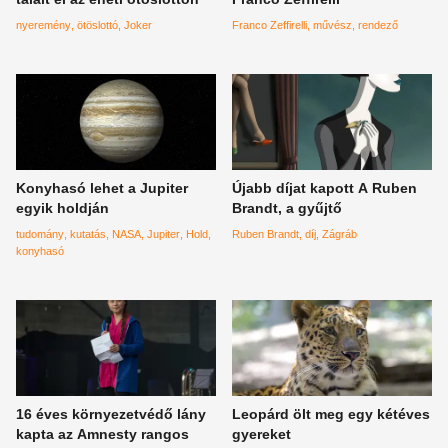
nyeremény
ötöslottó
Joker
Franco Zeffirelli
művész
rendező
Konyhasó lehet a Jupiter
Újabb díjat kapott A Ruben
egyik holdján
Brandt, a gyűjtő
tudomány
kutatás
NASA
Jupiter
Hold
Ruben Brandt
díj
Zágráb
konyhasó
16 éves környezetvédő lány
Leopárd ölt meg egy kétéves
kapta az Amnesty rangos
gyereket