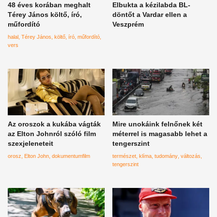
48 éves korában meghalt
Elbukta a kézilabda BL-
Térey János költő, író,
döntőt a Vardar ellen a
műfordító
Veszprém
halal
Térey János
költő
író
műfordító
vers
Az oroszok a kukába vágták
Mire unokáink felnőnek két
az Elton Johnról szóló film
méterrel is magasabb lehet a
szexjeleneteit
tengerszint
orosz
Elton John
dokumentumfilm
természet
klíma
tudomány
változás
tengerszint