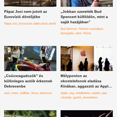
Pápai Joci nem jutott az
„Jobban szerették Bud
Eurovízió döntőjébe
Spencert külföldön, mint a
saját hazájában”
Pápai Joci
Eurovíziós dalfesztivál
döntő
Bud Spencer
Piedone nyomában
támogatás
siker
Róma
„Csúcsragadozók" és
Mélyponton az
különleges autók érkeznek
okostelefonok eladása
Debrecenbe
Kínában, aggasztó az Apple
teljesítménye
autó
motor
kiállítás
Show
debrecen
Apple
cég
mobiltelefon
eladás
piac
vásárlás
gyártó
okostelefon