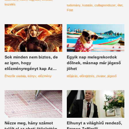
kezelés
tudomány
kutatás
csillagrendszer
élet
Föld
Sok minden nem biztos, de
Egyik nap melegrekordok
az igen, hogy
dőlnek, másnap már jégeső
előzményregényt kap Az
jöhet
éhezők viadala
Éhezők viadala
könyv
előzmény
időjárás
előrejelzés
zivatar
jégeső
Nézze meg, hány számot
Elhunyt a világhírű rendező,
talált el az eheti ötöslottón
Franco Zeffirelli