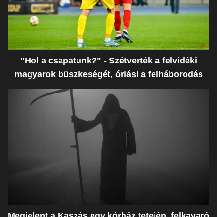
"Hol a csapatunk?" - Szétverték a felvidéki
magyarok büszkeségét, óriási a felháborodás
Megjelent a Kaszás egy kórház tetején, felkavaró