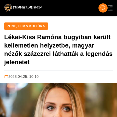
ZENE, FILM & KULT
SPORT
GASZTRO & UTAZÁS
SZÍNES
ÉLET
TECH & TU
ZENE, FILM & KULTÚRA
Lékai-Kiss Ramóna bugyiban került
kellemetlen helyzetbe, magyar
nézők százezrei láthatták a legendás
jelenetet
2023.04.25. 10:10