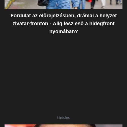
Fordulat az előrejelzésben, drámai a helyzet
zivatar-fronton - Alig lesz eső a hidegfront
nyomában?
hirdetés