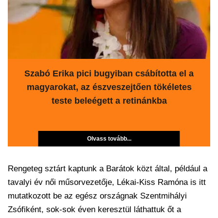
Szabó Erika pici bugyiban csábította el a
magyarokat, az észveszejtően tökéletes
teste beleégett a retinánkba
Olvass tovább...
Rengeteg sztárt kaptunk a Barátok közt által, például a
tavalyi év női műsorvezetője, Lékai-Kiss Ramóna is itt
mutatkozott be az egész országnak Szentmihályi
Zsófiként, sok-sok éven keresztül láthattuk őt a