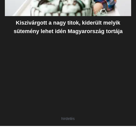
Kiszivárgott a nagy titok, kiderült melyik
sütemény lehet idén Magyarország tortája
hirdetés