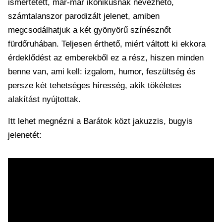
ismertetett, már-már ikonikusnak nevezhető,
számtalanszor parodizált jelenet, amiben
megcsodálhatjuk a két gyönyörű színésznőt
fürdőruhában. Teljesen érthető, miért váltott ki ekkora
érdeklődést az emberekből ez a rész, hiszen minden
benne van, ami kell: izgalom, humor, feszültség és
persze két tehetséges híresség, akik tökéletes
alakítást nyújtottak.
Itt lehet megnézni a Barátok közt jakuzzis, bugyis
jelenetét: