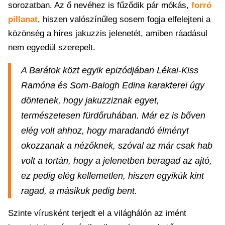
sorozatban. Az ő nevéhez is fűződik pár mókás,
forró
pillanat
, hiszen valószínűleg sosem fogja elfelejteni a
közönség a híres jakuzzis jelenetét, amiben ráadásul
nem egyedül szerepelt.
A Barátok közt egyik epizódjában Lékai-Kiss
Ramóna és Som-Balogh Edina karakterei úgy
döntenek, hogy jakuzziznak egyet,
természetesen fürdőruhában. Már ez is bőven
elég volt ahhoz, hogy maradandó élményt
okozzanak a nézőknek, szóval az már csak hab
volt a tortán, hogy a jelenetben beragad az ajtó,
ez pedig elég kellemetlen, hiszen egyikük kint
ragad, a másikuk pedig bent.
Szinte vírusként terjedt el a világhálón az imént